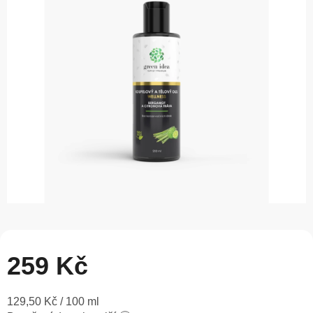
0,0
z
5
hvězdiček.
259 Kč
Měrná
129,50 Kč / 100 ml