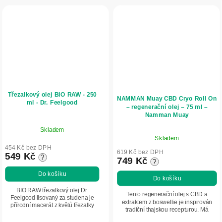
Třezalkový olej BIO RAW - 250
NAMMAN Muay CBD Cryo Roll On
ml - Dr. Feelgood
– regenerační olej – 75 ml –
Namman Muay
Skladem
Průměrné
Skladem
hodnocení
454 Kč bez DPH
produktu
619 Kč bez DPH
549 Kč
?
749 Kč
?
je
5,0
Do košíku
Do košíku
z
BIO RAW třezalkový olej Dr.
5
Tento regenerační olej s CBD a
Feelgood lisovaný za studena je
extraktem z boswellie je inspirován
hvězdiček.
přírodní macerát z květů třezalky
tradiční thajskou recepturou. Má
tečkované. Je vhodný pro péči o
podobné složení a efekt jako Muay
podrážděnou, namáhanou či