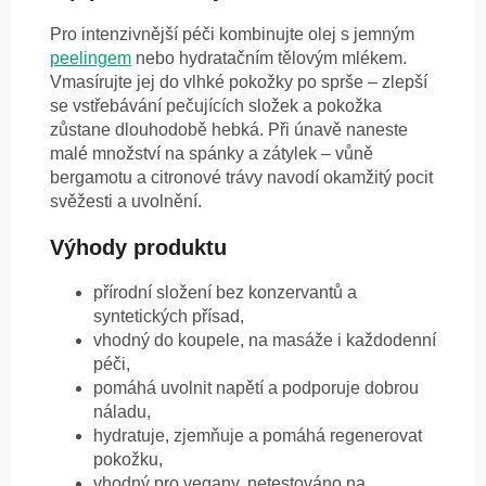
Pro intenzivnější péči kombinujte olej s jemným
peelingem
nebo hydratačním tělovým mlékem.
Vmasírujte jej do vlhké pokožky po sprše – zlepší
se vstřebávání pečujících složek a pokožka
zůstane dlouhodobě hebká. Při únavě naneste
malé množství na spánky a zátylek – vůně
bergamotu a citronové trávy navodí okamžitý pocit
svěžesti a uvolnění.
Výhody produktu
přírodní složení bez konzervantů a
syntetických přísad,
vhodný do koupele, na masáže i každodenní
péči,
pomáhá uvolnit napětí a podporuje dobrou
náladu,
hydratuje, zjemňuje a pomáhá regenerovat
pokožku,
vhodný pro vegany, netestováno na