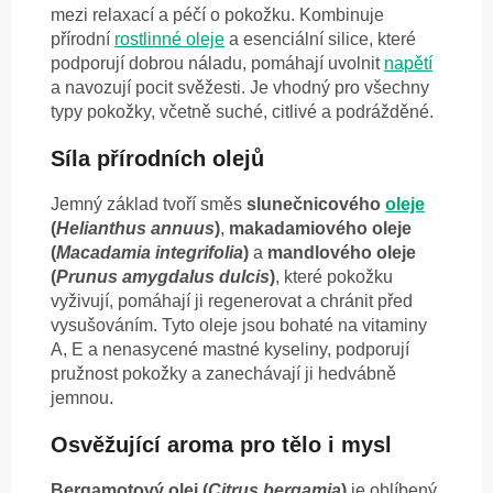
mezi relaxací a péčí o pokožku. Kombinuje
přírodní
rostlinné oleje
a esenciální silice, které
podporují dobrou náladu, pomáhají uvolnit
napětí
a navozují pocit svěžesti. Je vhodný pro všechny
typy pokožky, včetně suché, citlivé a podrážděné.
Síla přírodních olejů
Jemný základ tvoří směs
slunečnicového
oleje
(
Helianthus annuus
)
,
makadamiového oleje
(
Macadamia integrifolia
)
a
mandlového oleje
(
Prunus amygdalus dulcis
)
, které pokožku
vyživují, pomáhají ji regenerovat a chránit před
vysušováním. Tyto oleje jsou bohaté na vitaminy
A, E a nenasycené mastné kyseliny, podporují
pružnost pokožky a zanechávají ji hedvábně
jemnou.
Osvěžující aroma pro tělo i mysl
Bergamotový olej (
Citrus bergamia
)
je oblíbený