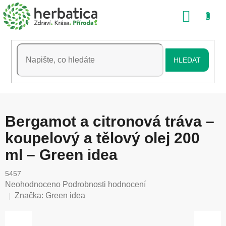
Přejít
NÁKU
na
obsah
KOŠÍK
HLEDAT
Bergamot a citronová tráva –
koupelový a tělový olej 200
ml – Green idea
5457
Průměrné
Neohodnoceno
Podrobnosti hodnocení
hodnocení
Značka:
Green idea
produktu
je