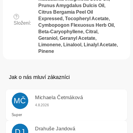
Prunus Amygdalus Dulcis Oil,
Citrus Bergamia Peel Oil
?
Expressed, Tocopheryl Acetate,
Složení
:
Cymbopogon Flexuosus Herb Oil,
Beta-Caryophyllene, Citral,
Geraniol, Geranyl Acetate,
Limonene, Linalool, Linalyl Acetate,
Pinene
Michaela Četmáková
MČ
Hodnocení obchodu je 5 z 5 hvězdiček.
4.8.2026
Super
Drahuše Jandová
DJ