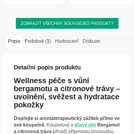
aktivní krém od stejného výrobce
suchou pokožku, jizvy a...
Namman...
ZOBRAZIT VŠECHNY SOUVISEJÍCÍ PRODUKTY
Popis
Podobné (3)
Hodnocení
Diskuze
Detailní popis produktu
Wellness péče s vůní
bergamotu a citronové trávy –
uvolnění, svěžest a hydratace
pokožky
Dopřejte si aromaterapeutický zážitek přímo ve
své koupelně.
Koupelový a
tělový olej
Bergamot
a citronová tráva
přináší příjemnou rovnováhu