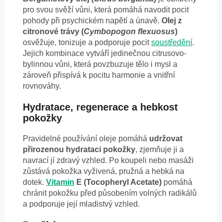
pro svou svěží vůni, která pomáhá navodit pocit
pohody při psychickém napětí a únavě.
Olej z
citronové trávy (
Cymbopogon flexuosus
)
osvěžuje, tonizuje a podporuje pocit
soustředění
.
Jejich kombinace vytváří jedinečnou citrusovo-
bylinnou vůni, která povzbuzuje tělo i mysl a
zároveň přispívá k pocitu harmonie a vnitřní
rovnováhy.
Hydratace, regenerace a hebkost
pokožky
Pravidelné používání oleje pomáhá
udržovat
přirozenou hydrataci pokožky
, zjemňuje ji a
navrací jí zdravý vzhled. Po koupeli nebo masáži
zůstává pokožka vyživená, pružná a hebká na
dotek.
Vitamin
E (Tocopheryl Acetate)
pomáhá
chránit pokožku před působením volných radikálů
a podporuje její mladistvý vzhled.