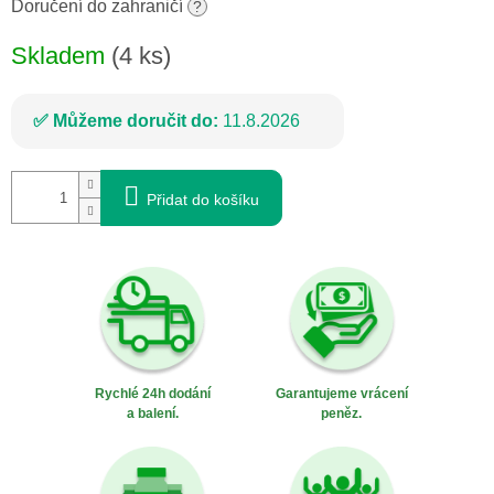
cena:
Doručení do zahraničí
?
Skladem
(4 ks)
Můžeme doručit do:
11.8.2026
Přidat do košíku
Rychlé 24h dodání
Garantujeme vrácení
a balení.
peněz.