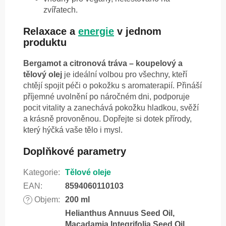
zvířatech.
Relaxace a
energie
v jednom
produktu
Bergamot a citronová tráva – koupelový a
tělový olej
je ideální volbou pro všechny, kteří
chtějí spojit péči o pokožku s aromaterapií. Přináší
příjemné uvolnění po náročném dni, podporuje
pocit vitality a zanechává pokožku hladkou, svěží
a krásně provoněnou. Dopřejte si dotek přírody,
který hýčká vaše tělo i mysl.
Doplňkové parametry
Kategorie
:
Tělové oleje
EAN
:
8594060110103
Objem
:
200 ml
?
Helianthus Annuus Seed Oil,
Macadamia Integrifolia Seed Oil,