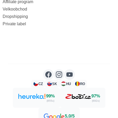
Affiliate program
Velkoobchod
Dropshipping
Private label
CZ
SK
HU
RO
99%
97%
(855x)
(692x)
5,0/5