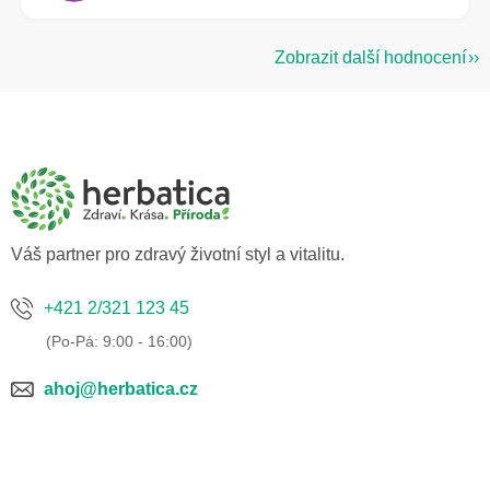
Zobrazit další hodnocení
Z
á
p
a
t
í
Váš partner pro zdravý životní styl a vitalitu.
+421 2/321 123 45
ahoj@herbatica.cz