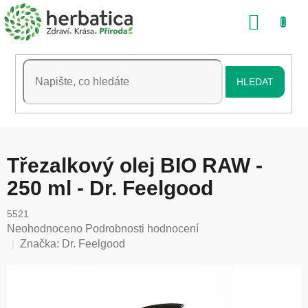
Přejít
NÁKU
na
obsah
KOŠÍK
HLEDAT
Třezalkový olej BIO RAW -
250 ml - Dr. Feelgood
5521
Průměrné
Neohodnoceno
Podrobnosti hodnocení
hodnocení
Značka:
Dr. Feelgood
produktu
je
0,0
z