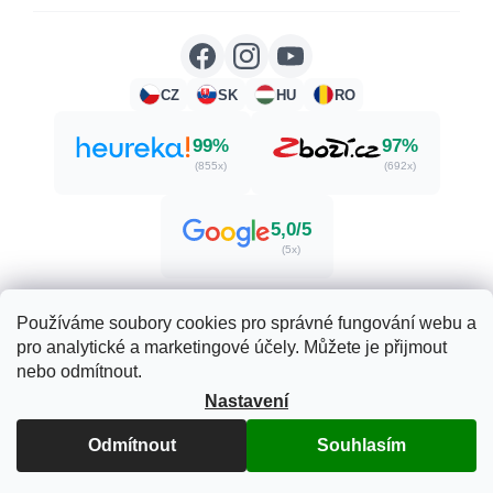
CZ
SK
HU
RO
99%
97%
(855x)
(692x)
5,0/5
(5x)
Používáme soubory cookies pro správné fungování webu a
pro analytické a marketingové účely. Můžete je přijmout
Vytvořil Shoptet
nebo odmítnout.
Nastavení
Copyright 2026
Zdraví. Krása. Příroda.
. Všechna práva
Odmítnout
Souhlasím
vyhrazena.
Upravit nastavení cookies