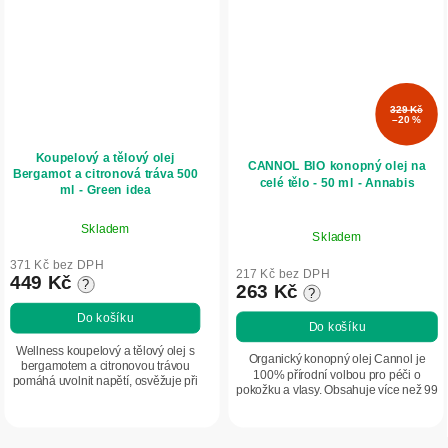
329 Kč
–20 %
Koupelový a tělový olej
CANNOL BIO konopný olej na
Bergamot a citronová tráva 500
celé tělo - 50 ml - Annabis
ml - Green idea
Skladem
Skladem
371 Kč bez DPH
217 Kč bez DPH
449 Kč
?
263 Kč
?
Do košíku
Do košíku
Wellness koupelový a tělový olej s
Organický konopný olej Cannol je
bergamotem a citronovou trávou
100% přírodní volbou pro péči o
pomáhá uvolnit napětí, osvěžuje při
pokožku a vlasy. Obsahuje více než 99
únavě a přináší relaxační
% konopných složek. Je vhodný také
aromaterapeutický zážitek. Vysoký
pro relaxační a sportovní masáž....
obsah...