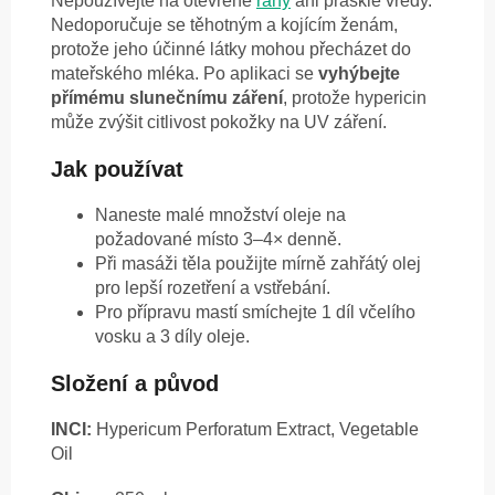
Nepoužívejte na otevřené
rány
ani prasklé vředy.
Nedoporučuje se těhotným a kojícím ženám,
protože jeho účinné látky mohou přecházet do
mateřského mléka. Po aplikaci se
vyhýbejte
přímému slunečnímu záření
, protože hypericin
může zvýšit citlivost pokožky na UV záření.
Jak používat
Naneste malé množství oleje na
požadované místo 3–4× denně.
Při masáži těla použijte mírně zahřátý olej
pro lepší rozetření a vstřebání.
Pro přípravu mastí smíchejte 1 díl včelího
vosku a 3 díly oleje.
Složení a původ
INCI:
Hypericum Perforatum Extract, Vegetable
Oil