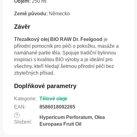
Objem:
250 ml
Země původu:
Německo
Závěr
Třezalkový olej BIO RAW Dr. Feelgood
je
přírodní pomocník pro péči o pokožku, masáže a
namáhané partie těla. Spojuje tradiční bylinnou
inspiraci s kvalitou BIO výroby a je ideální pro
všechny, kteří hledají šetrnou přírodní péči bez
zbytečných přísad.
Doplňkové parametry
Kategorie
:
Tělové oleje
EAN
:
8586018092265
?
Hypericum Perforatum, Olea
Složení
:
Europaea Fruit Oil