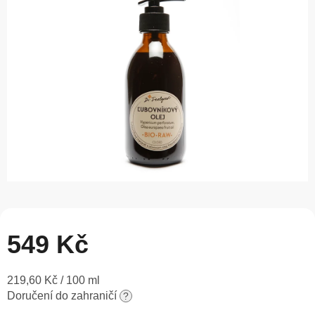
5
hvězdiček.
549 Kč
Měrná
219,60 Kč / 100 ml
cena:
Doručení do zahraničí
?