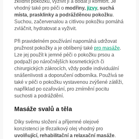
zklidnit pokožku, vyživit ji a dodat jí komfort. Je
vhodný také pro péči o
modřiny,
jizvy
, suchá
místa, prasklinky a podrážděnou pokožku
.
Suchou, začervenalou a citlivou pokožku pomáhá
zvláčnit, hydratovat a vyživit.
Při pravidelném používání napomáhá udržovat
pružnost pokožky a je oblíbený také
pro masáže
.
Lze jej použít k jemné péči o pokožku prsou a
podpaží po náročnějších kosmetických či
chirurgických zákrocích, vždy podle individuální
snášenlivosti a doporučení odborníka. Používá se
také v péči o pokožku vystavenou zvýšené zátěži,
například po ozařování, pro zmírnění pocitu
suchosti a podráždění.
Masáže svalů a těla
Díky svému složení a příjemné olejové
konzistenci je třezalkový olej vhodný pro
uvolňující, rehabilitační a relaxační masáže
.