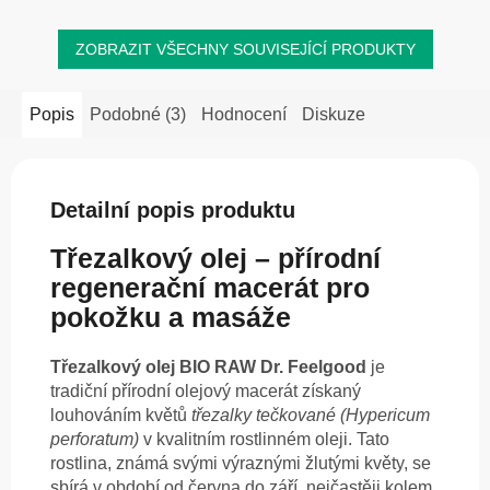
ZOBRAZIT VŠECHNY SOUVISEJÍCÍ PRODUKTY
Popis
Podobné (3)
Hodnocení
Diskuze
Detailní popis produktu
Třezalkový olej – přírodní
regenerační macerát pro
pokožku a masáže
Třezalkový olej BIO RAW Dr. Feelgood
je
tradiční přírodní olejový macerát získaný
louhováním květů
třezalky tečkované (Hypericum
perforatum)
v kvalitním rostlinném oleji. Tato
rostlina, známá svými výraznými žlutými květy, se
sbírá v období od června do září, nejčastěji kolem