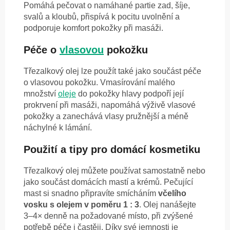
Pomáhá pečovat o namáhané partie zad, šíje,
svalů a kloubů, přispívá k pocitu uvolnění a
podporuje komfort pokožky při masáži.
Péče o
vlasovou
pokožku
Třezalkový olej lze použít také jako součást péče
o vlasovou pokožku. Vmasírování malého
množství
oleje
do pokožky hlavy podpoří její
prokrvení při masáži, napomáhá výživě vlasové
pokožky a zanechává vlasy pružnější a méně
náchylné k lámání.
Použití a tipy pro domácí kosmetiku
Třezalkový olej můžete používat samostatně nebo
jako součást domácích mastí a krémů. Pečující
mast si snadno připravíte smícháním
včelího
vosku s olejem v poměru 1 : 3
. Olej nanášejte
3–4× denně na požadované místo, při zvýšené
potřebě péče i častěji. Díky své jemnosti je