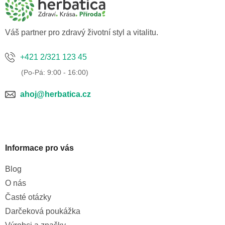
a
t
í
Váš partner pro zdravý životní styl a vitalitu.
+421 2/321 123 45
ahoj@herbatica.cz
Informace pro vás
Blog
O nás
Časté otázky
Darčeková poukážka