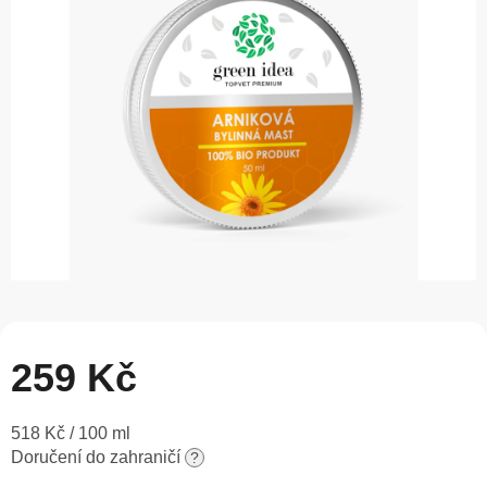
5
hvězdiček.
259 Kč
Měrná
518 Kč / 100 ml
cena:
Doručení do zahraničí
?