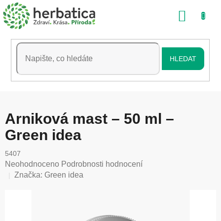
Přejít
NÁKU
na
obsah
KOŠÍK
HLEDAT
Arniková mast – 50 ml –
Green idea
5407
Průměrné
Neohodnoceno
Podrobnosti hodnocení
hodnocení
Značka:
Green idea
produktu
je
0,0
z