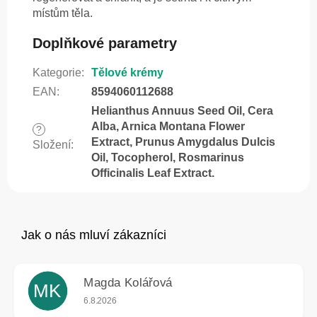
místům těla.
Doplňkové parametry
Kategorie
:
Tělové krémy
EAN
:
8594060112688
Helianthus Annuus Seed Oil, Cera
Alba, Arnica Montana Flower
?
Extract, Prunus Amygdalus Dulcis
Složení
:
Oil, Tocopherol, Rosmarinus
Officinalis Leaf Extract.
Magda Kolářová
MK
Hodnocení obchodu je 5 z 5 hvězdiček.
6.8.2026