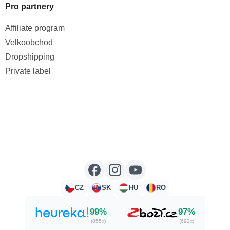
Pro partnery
Affiliate program
Velkoobchod
Dropshipping
Private label
CZ
SK
HU
RO
99%
97%
(855x)
(692x)