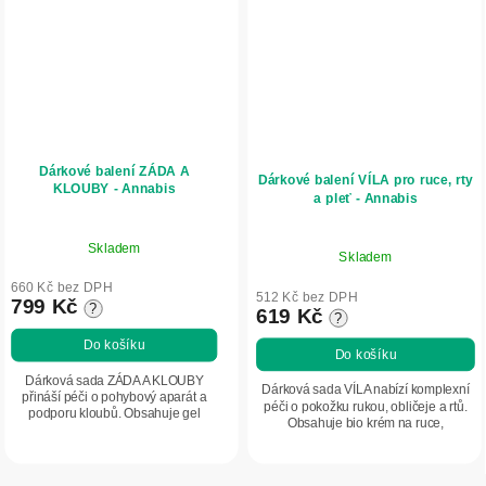
Dárkové balení ZÁDA A
Dárkové balení VÍLA pro ruce, rty
KLOUBY - Annabis
a pleť - Annabis
Skladem
Skladem
660 Kč bez DPH
512 Kč bez DPH
799 Kč
?
619 Kč
?
Do košíku
Do košíku
Dárková sada ZÁDA A KLOUBY
Dárková sada VÍLA nabízí komplexní
přináší péči o pohybový aparát a
péči o pokožku rukou, obličeje a rtů.
podporu kloubů. Obsahuje gel
Obsahuje bio krém na ruce,
Arthrocann s vysokým obsahem
regenerační pleťový krém s
CBD a CBG a kolagenový
koenzymem Q10 a výživný balzám na
vitaminový komplex. Ideální dárek...
rty. Ideální...