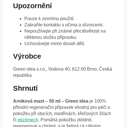
Upozornění
Pouze k zevnímu použití.
Zabraňte kontaktu s očima a sliznicemi.
Nepoužívejte při známé přecitlivělosti na
některou složku přípravku.
Uchovávejte mimo dosah dětí.
Výrobce
Green idea s.r.o., Vodova 40, 612 00 Brno, Česká
republika
Shrnutí
Arniková mast – 50 ml – Green idea
je 100%
přírodní regenerační přípravek vhodný pro péči o
pokožku při otocích, modřinách, křečových žilách
či
ekzémech
. Pomáhá pokožku zklidnit,
regenerovat a chránit, a je šetrná i k citlivým