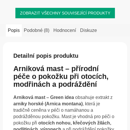
ZOBRAZIT VŠECHNY SOUVISEJÍCÍ PRODUKTY
Popis
Podobné (8)
Hodnocení
Diskuze
Detailní popis produktu
Arniková mast – přírodní
péče o pokožku při otocích,
modřinách a podráždění
Arniková mast – Green idea
obsahuje extrakt z
arniky horské (Arnica montana)
, která je
tradičně ceněna v péči o namáhanou a
podrážděnou pokožku. Mast je vhodná pro péči o
pokožku při
otocích nohou, křečových žilách,
podlitinách, výronech
a při podráždění pokožky.