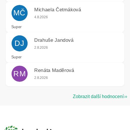
Michaela Četmáková
MČ
Hodnocení obchodu je 5 z 5 hvězdiček.
4.8.2026
Super
Drahuše Jandová
DJ
Hodnocení obchodu je 5 z 5 hvězdiček.
2.8.2026
Super
Renáta Maděrová
RM
Hodnocení obchodu je 5 z 5 hvězdiček.
2.8.2026
Zobrazit další hodnocení
Z
á
p