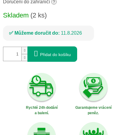
cena:
Doručení do zahraničí
?
Skladem
(2 ks)
Můžeme doručit do:
11.8.2026
Přidat do košíku
Rychlé 24h dodání
Garantujeme vrácení
a balení.
peněz.