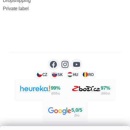
Dropshipping
Private label
CZ
SK
HU
RO
99%
97%
(855x)
(692x)
5,0/5
(5x)