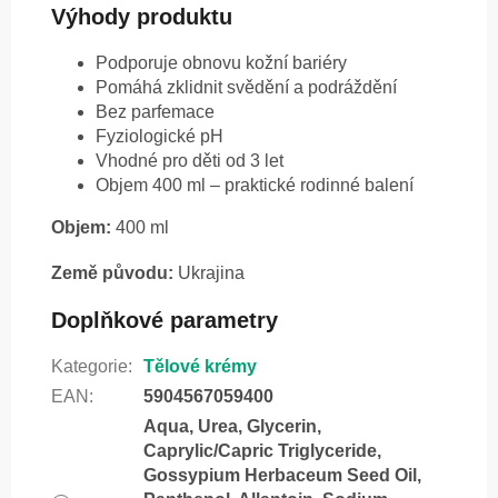
Výhody produktu
Podporuje obnovu kožní bariéry
Pomáhá zklidnit svědění a podráždění
Bez parfemace
Fyziologické pH
Vhodné pro děti od 3 let
Objem 400 ml – praktické rodinné balení
Objem:
400 ml
Země původu:
Ukrajina
Doplňkové parametry
Kategorie
:
Tělové krémy
EAN
:
5904567059400
Aqua, Urea, Glycerin,
Caprylic/Capric Triglyceride,
Gossypium Herbaceum Seed Oil,