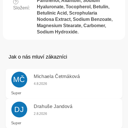
Panthenol, Allantoin, Sodium
?
Hyaluronate, Tocopherol, Betulin,
Složení
:
Betulinic Acid, Scrophularia
Nodosa Extract, Sodium Benzoate,
Magnesium Stearate, Carbomer,
Sodium Hydroxide.
Michaela Četmáková
MČ
Hodnocení obchodu je 5 z 5 hvězdiček.
4.8.2026
Super
Drahuše Jandová
DJ
Hodnocení obchodu je 5 z 5 hvězdiček.
2.8.2026
Super