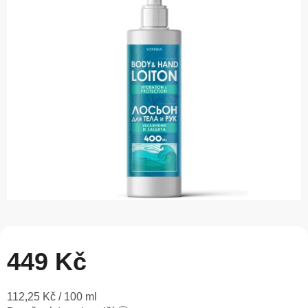
0,0
z
5
hvězdiček.
449 Kč
Měrná
112,25 Kč / 100 ml