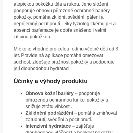
atopickou pokožku těla a rukou. Jeho složení
podporuje obnovu přirozené ochranné bariéry
pokožky, pomáhá zklidnit svědění, pálení a
nepříjemný pocit pnutí. Díky fyziologickému pH a
absenci parfemace je dobře snášeno i velmi
citlivou pokožkou.
Mléko je vhodné pro celou rodinu včetně dětí od 3
let. Pravidelná aplikace pomáhá omezovat
suchost, zlepšuje pružnost pokožky a podporuje
její dlouhodobou hydrataci.
Účinky a výhody produktu
Obnova kožní bariéry
– podporuje
přirozenou ochrannou funkci pokožky a
snižuje ztrátu vlhkosti.
Zklidnění podráždění
– pomáhá zmírňovat
zarudnutí, svědění a pocit pnutí.
Intenzivní hydratace
– zajišťuje
dlouhodobou vláčnost a hebkost pokožky.