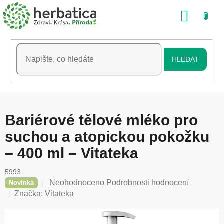
Přejít
NÁKU
na
obsah
KOŠÍK
HLEDAT
Bariérové tělové mléko pro
suchou a atopickou pokožku
– 400 ml – Vitateka
5993
Průměrné
Neohodnoceno
Podrobnosti hodnocení
Novinka
hodnocení
Značka:
Vitateka
produktu
je