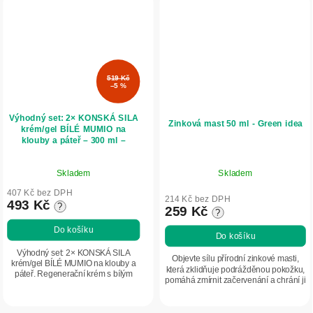
519 Kč
–5 %
Výhodný set: 2× KONSKÁ SILA
Zinková mast 50 ml - Green idea
krém/gel BÍLÉ MUMIO na
klouby a páteř – 300 ml –
LekoPro
Průměrné
Skladem
Skladem
hodnocení
produktu
407 Kč bez DPH
214 Kč bez DPH
493 Kč
?
je
259 Kč
?
5,0
Do košíku
Do košíku
z
5
Výhodný set: 2× KONSKÁ SILA
Objevte sílu přírodní zinkové masti,
krém/gel BÍLÉ MUMIO na klouby a
hvězdiček.
která zklidňuje podrážděnou pokožku,
páteř. Regenerační krém s bílým
pomáhá zmírnit začervenání a chrání ji
mumiem využívá sílu přírody v péči
před vysušováním a popraskáním.
o oblast kloubů a páteře. Je
Obsahuje bambucké máslo, včelí...
vhodnou volbou pro...