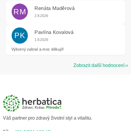
Renáta Maděrová
RM
Hodnocení obchodu je 5 z 5 hvězdiček.
2.8.2026
Pavlína Kovalová
PK
Hodnocení obchodu je 5 z 5 hvězdiček.
1.8.2026
Výborný zabral a.moc děkuji!!
Zobrazit další hodnocení
Z
á
p
a
t
í
Váš partner pro zdravý životní styl a vitalitu.