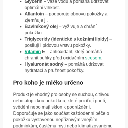
Glycerin
– váže vodu a pomáhá udržovat
optimální vlhkost.
Allantoin
– podporuje obnovu pokožky a
zjemňuje ji.
Bavlníkový olej
– vyživuje a chrání
pokožku.
Triglyceridy (identické s kožními lipidy)
–
posilují lipidovou vrstvu pokožky.
Vitamin
E
– antioxidant, který pomáhá
chránit buňky před oxidačním
stresem
.
Hyaluronát sodný
– pomáhá udržovat
hydrataci a pružnost pokožky.
Pro koho je mléko určeno
Produkt je vhodný pro osoby se suchou, citlivou
nebo atopickou pokožkou, které pociťují pnutí,
svědění nebo mají sklon k podráždění.
Doporučuje se jako součást každodenní péče o
pokožku vystavenou nepříznivým vnějším
podmínkám, častému mytí nebo klimatizovanému