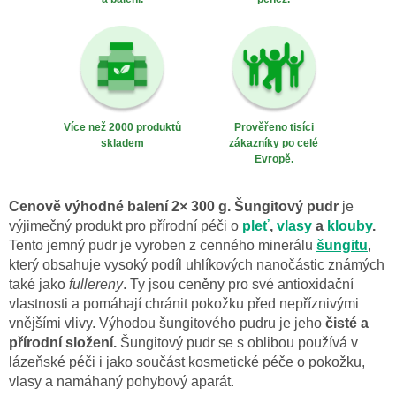
Více než 2000 produktů
Prověřeno tisíci
skladem
zákazníky po celé
Evropě.
Cenově výhodné balení 2× 300 g. Šungitový pudr
je
výjimečný produkt pro přírodní péči o
pleť
,
vlasy
a
klouby
.
Tento jemný pudr je vyroben z cenného minerálu
šungitu
,
který obsahuje vysoký podíl uhlíkových nanočástic známých
také jako
fullereny
. Ty jsou ceněny pro své antioxidační
vlastnosti a pomáhají chránit pokožku před nepříznivými
vnějšími vlivy. Výhodou šungitového pudru je jeho
čisté a
přírodní složení.
Šungitový pudr se s oblibou používá v
lázeňské péči i jako součást kosmetické péče o pokožku,
vlasy a namáhaný pohybový aparát.