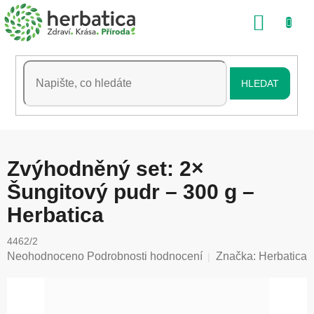
Přejít
NÁKU
na
obsah
KOŠÍK
HLEDAT
Zvýhodněný set: 2×
Šungitový pudr – 300 g –
Herbatica
4462/2
Průměrné
Neohodnoceno
Podrobnosti hodnocení
Značka:
Herbatica
hodnocení
produktu
je