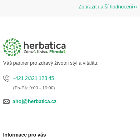
Zobrazit další hodnocení
Z
á
p
a
t
í
Váš partner pro zdravý životní styl a vitalitu.
+421 2/321 123 45
ahoj@herbatica.cz
Informace pro vás