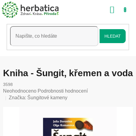
Přejít
NÁKU
na
obsah
KOŠÍK
HLEDAT
Kniha - Šungit, křemen a voda
3598
Průměrné
Neohodnoceno
Podrobnosti hodnocení
hodnocení
Značka:
Šungitové kameny
produktu
je
0,0
z
5