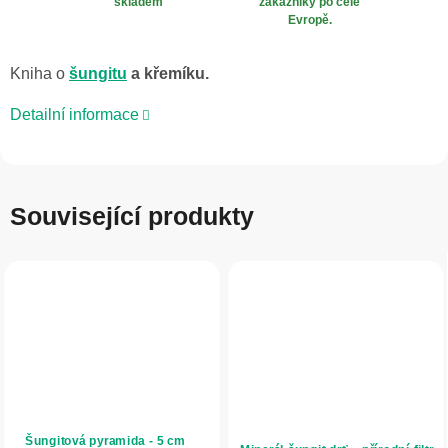
skladem
zákazníky po celé
Evropě.
Kniha o
šungitu
a křemíku.
Detailní informace
Související produkty
Šungitová pyramida - 5 cm