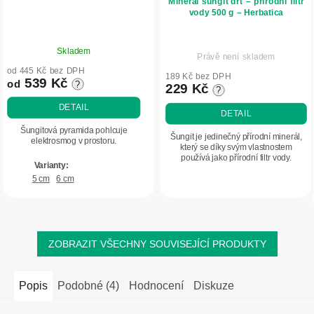
Minerál šungit drť – přírodní filtr
vody 500 g – Herbatica
Průměrné
Průměrné
Skladem
hodnocení
Právě není skladem
hodnocení
produktu
od 445 Kč bez DPH
produktu
189 Kč bez DPH
539 Kč
od
?
je
229 Kč
?
je
5,0
5,0
DETAIL
DETAIL
z
z
5
Šungitová pyramida pohlcuje
5
Šungit je jedinečný přírodní minerál,
elektrosmog v prostoru.
hvězdiček.
který se díky svým vlastnostem
hvězdiček.
používá jako přírodní filtr vody.
Pomáhá zlepšit její kvalitu a je ceněný
5 cm
6 cm
pro schopnost absorbovat látky...
ZOBRAZIT VŠECHNY SOUVISEJÍCÍ PRODUKTY
Popis
Podobné (4)
Hodnocení
Diskuze