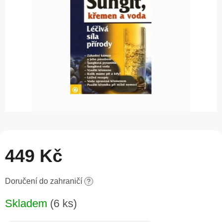
hvězdiček.
449 Kč
Měrná
Doručení do zahraničí
?
cena:
Skladem
(6 ks)