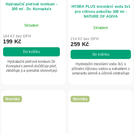
Hydratační pleťové tonikum -
HYDRA PLUS micelární voda 3v1
200 ml - Dr. Konopka's
pro citlivou pokožku 400 ml -
NATURE OF AGIVA
Skladem
Skladem
164 Kč bez DPH
214 Kč bez DPH
199 Kč
259 Kč
Do košíku
Do košíku
Hydratační pleťové tonikum Dr.
Hydratační micelární voda 3v1 s
Konopka’s jemně dočišťuje pleť,
přírodní růžovou vodou a extraktem z
zklidňuje ji a pomáhá obnovit její
amarantu jemně a účinně odstraňuje
přirozenou hydrataci.
make-up a nečistoty včetně
voděodolných. Čistí pleť bez
vysušování,...
Novinka
Novinka