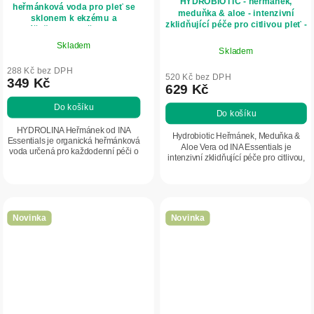
HYDROBIOTIC - heřmánek,
heřmánková voda pro pleť se
meduňka & aloe - intenzivní
sklonem k ekzému a
zklidňující péče pro citlivou pleť -
podrážděnou pokožku - 150 ml
150 ml - INA Essentials
- INA Essentials
Skladem
Skladem
288 Kč bez DPH
520 Kč bez DPH
349 Kč
629 Kč
Do košíku
Do košíku
HYDROLINA Heřmánek od INA
Hydrobiotic Heřmánek, Meduňka &
Essentials je organická heřmánková
Aloe Vera od INA Essentials je
voda určená pro každodenní péči o
intenzivní zklidňující péče pro citlivou,
pokožku se sklonem k ekzému,
podrážděnou a problematickou pleť.
podrážděnou, citlivou a suchou
Kombinuje organické hydroláty z...
pokožku. Obsahuje 100%...
Novinka
Novinka