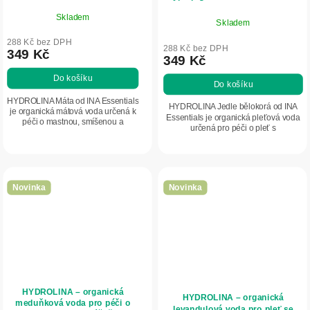
ml – INA Essentials
Essentials
Skladem
Skladem
288 Kč bez DPH
288 Kč bez DPH
349 Kč
349 Kč
Do košíku
Do košíku
HYDROLINA Máta od INA Essentials
HYDROLINA Jedle bělokorá od INA
je organická mátová voda určená k
Essentials je organická pleťová voda
péči o mastnou, smíšenou a
určená pro péči o pleť s
unavenou pleť. Pomáhá regulovat
hyperpigmentací, pigmentovými
tvorbu kožního mazu, zmatňovat
skvrnami, drobnými jizvičkami a
pokožku, osvěžovat...
nerovnoměrným tónem....
Novinka
Novinka
HYDROLINA – organická
HYDROLINA – organická
meduňková voda pro péči o
levandulová voda pro pleť se