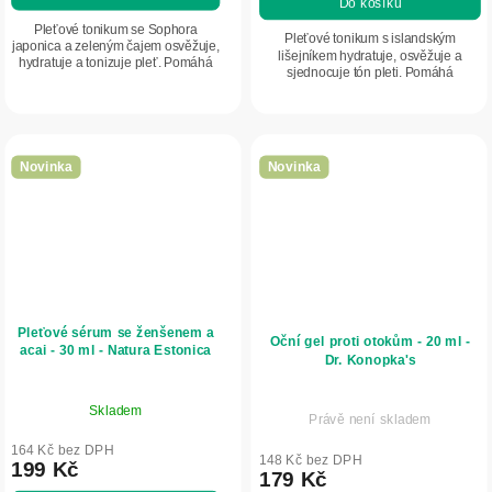
Do košíku
Pleťové tonikum se Sophora
Pleťové tonikum s islandským
japonica a zeleným čajem osvěžuje,
lišejníkem hydratuje, osvěžuje a
hydratuje a tonizuje pleť. Pomáhá
sjednocuje tón pleti. Pomáhá
zlepšit její vzhled, sjednotit tón a
regulovat kožní maz, zklidňuje
chránit ji před vysušováním.
pokožku a dodává jí svěží vzhled.
Novinka
Novinka
Pleťové sérum se ženšenem a
Oční gel proti otokům - 20 ml -
acai - 30 ml - Natura Estonica
Dr. Konopka's
Skladem
Právě není skladem
164 Kč bez DPH
148 Kč bez DPH
199 Kč
179 Kč