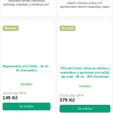
lišejníkem jemně odstraňuje
olejem, růžovou vodou a D-
nečistoty, hydratuje a zklidňuje pleť.
panthenolem šetrně odstraňuje make-
Osvěžuje, tonizuje a zanechává
up a nečistoty, zároveň pleť tonizuje,
pokožku čistou, svěží a bez pocitu
hydratuje a pomáhá ji zklidnit....
podráždění.
Novinka
Novinka
Regenerační oční krém - 20 ml -
Přírodní čisticí pěna na obličej s
Dr. Konopka's
meduňkou a gerániem pro každý
typ pleti - 90 ml - INA Essentials
Skladem
Skladem
123 Kč bez DPH
313 Kč bez DPH
149 Kč
379 Kč
Do košíku
Do košíku