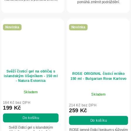
pomáhá zmírnit podráždění.
pocit podráždění. Zanechává pleť
Zanechává pleť jemnou, hladkou a
jemnou, hladkou a vyživenou.
vyživenou.
Novinka
Novinka
Svěží čisticí gel na obličej s
ROSE ORIGINAL čisticí mléko
islandským lišejníkem - 150 ml
150 ml - Bulgarian Rose Karlovo
- Natura Estonica
Skladem
Skladem
164 Kč bez DPH
214 Kč bez DPH
199 Kč
259 Kč
Do košíku
Do košíku
Svěží čisticí gel s islandským
ROSE jemné čisticí tonikum s růžovým