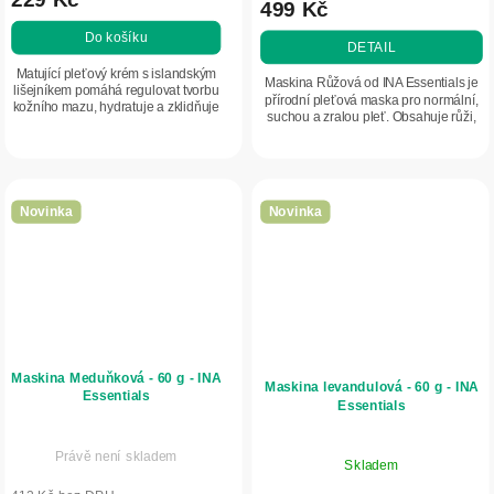
499 Kč
Do košíku
DETAIL
Matující pleťový krém s islandským
Maskina Růžová od INA Essentials je
lišejníkem pomáhá regulovat tvorbu
přírodní pleťová maska pro normální,
kožního mazu, hydratuje a zklidňuje
suchou a zralou pleť. Obsahuje růži,
smíšenou a citlivou pleť. Zanechává
aronii, vitamin C, kaolin a prebiotikum
pleť matnou, hladkou a svěží.
Prebiulin FOS, které...
Novinka
Novinka
Maskina Meduňková - 60 g - INA
Maskina levandulová - 60 g - INA
Essentials
Essentials
Právě není skladem
Skladem