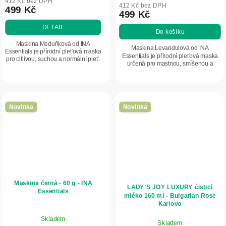
412 Kč bez DPH
412 Kč bez DPH
499 Kč
499 Kč
DETAIL
Do košíku
Maskina Meduňková od INA
Maskina Levandulová od INA
Essentials je přírodní pleťová maska
Essentials je přírodní pleťová maska
pro citlivou, suchou a normální pleť.
určená pro mastnou, smíšenou a
Obsahuje meduňku, spirulinu, aloe
problematickou pleť. Obsahuje
vera a kaolin, které pomáhají
levanduli, ghassoul, kaolin, červené
zklidnit...
hrozny a...
Novinka
Novinka
Maskina černá - 60 g - INA
LADY’S JOY LUXURY čisticí
Essentials
mléko 160 ml - Bulgarian Rose
Karlovo
Skladem
Skladem