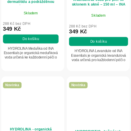
dermatitidu a podrážděnou
sklonem k akné – 150 ml – INA
pokožku – 150 ml – INA
Essentials
Essentials
Skladem
Skladem
288 Kč bez DPH
288 Kč bez DPH
349 Kč
349 Kč
Do košíku
Do košíku
HYDROLINA Meduňka od INA
HYDROLINA Levandule od INA
Essentials je organická meduňková
Essentials je organická levandulová
voda určená ke každodenní péči o
voda určená pro každodenní péči o
podrážděnou, citlivou a suchou
pleť se sklonem k akné, mastnou a
pokožku se sklonem k dermatitidě.
problematickou pleť. Pomáhá čistit
Pomáhá zklidňovat...
póry,...
Novinka
Novinka
HYDROLINA - organická