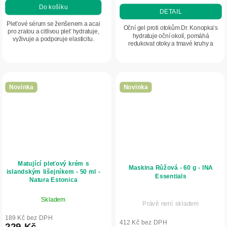
Do košíku
DETAIL
Pleťové sérum se ženšenem a acai
Oční gel proti otokům Dr. Konopka’s
pro zralou a citlivou pleť hydratuje,
hydratuje oční okolí, pomáhá
vyživuje a podporuje elasticitu.
redukovat otoky a tmavé kruhy a
Pomáhá zpomalovat projevy stárnutí
zanechává pohled svěží.
a dodává pleti pevnější a zářivý
vzhled.
Novinka
Novinka
Matující pleťový krém s
Maskina Růžová - 60 g - INA
islandským lišejníkem - 50 ml -
Essentials
Natura Estonica
Skladem
Právě není skladem
189 Kč bez DPH
412 Kč bez DPH
229 Kč