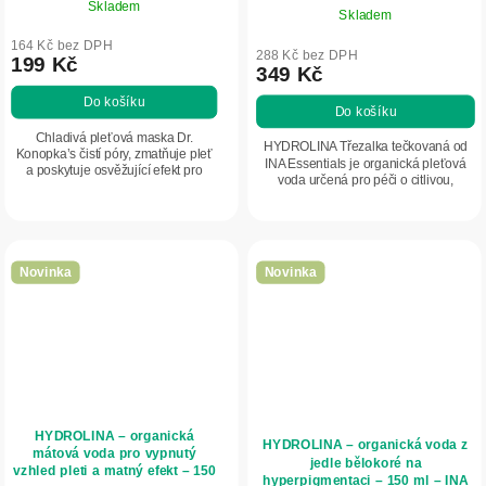
Skladem
Skladem
164 Kč bez DPH
288 Kč bez DPH
199 Kč
349 Kč
Do košíku
Do košíku
Chladivá pleťová maska Dr.
HYDROLINA Třezalka tečkovaná od
Konopka’s čistí póry, zmatňuje pleť
INA Essentials je organická pleťová
a poskytuje osvěžující efekt pro
voda určená pro péči o citlivou,
hladší vzhled pokožky.
suchou a podrážděnou pokožku se
sklonem k psoriáze. Obsahuje 100%
čistý...
Novinka
Novinka
HYDROLINA – organická
HYDROLINA – organická voda z
mátová voda pro vypnutý
jedle bělokoré na
vzhled pleti a matný efekt – 150
hyperpigmentaci – 150 ml – INA