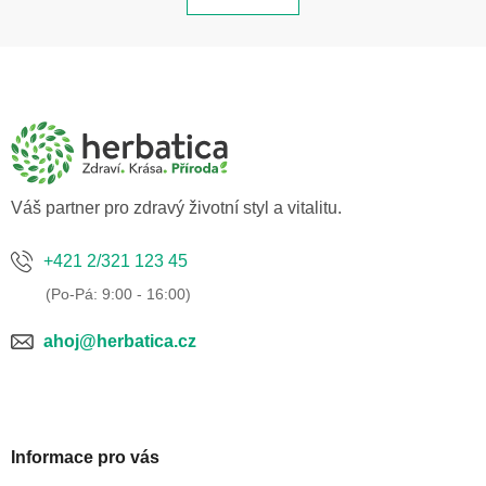
l
k
á
o
d
v
Z
á
a
á
n
c
í
p
í
a
p
r
t
v
í
Váš partner pro zdravý životní styl a vitalitu.
k
y
+421 2/321 123 45
v
ý
p
i
ahoj@herbatica.cz
s
u
Informace pro vás