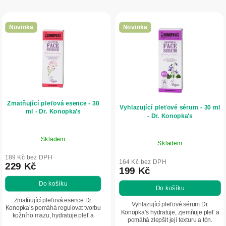
p
V
r
ý
o
Novinka
Novinka
p
d
i
u
s
k
p
t
r
ů
Zmatňující pleťová esence - 30
o
Vyhlazující pleťové sérum - 30 ml
ml - Dr. Konopka's
- Dr. Konopka's
d
u
Skladem
Skladem
k
189 Kč bez DPH
t
164 Kč bez DPH
229 Kč
199 Kč
ů
Do košíku
Do košíku
Zmatňující pleťová esence Dr.
Vyhlazující pleťové sérum Dr.
Konopka’s pomáhá regulovat tvorbu
Konopka’s hydratuje, zjemňuje pleť a
kožního mazu, hydratuje pleť a
pomáhá zlepšit její texturu a tón.
zanechává ji svěží a bez mastného