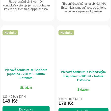
Regenerační oční krém Dr.
Přírodní čisticí pěna na obličej INA
Konopka’s vyživuje jemnou pokožku
Essentials s meduňkou, gerániem,
kolem očí, zlepšuje její pružnost a
aloe vera a prebiotiky jemně
pomáhá redukovat viditelné známky
odstraňuje nečistoty a přebytečný maz
stárnutí.
bez vysušování pokožky. Podporuje...
Novinka
Novinka
Pleťové tonikum se Sophora
Pleťové tonikum s islandským
japonica - 200 ml - Natura
lišejníkem - 200 ml - Natura
Estonica
Estonica
Skladem
Skladem
123 Kč bez DPH
148 Kč bez DPH
149 Kč
179 Kč
Do košíku