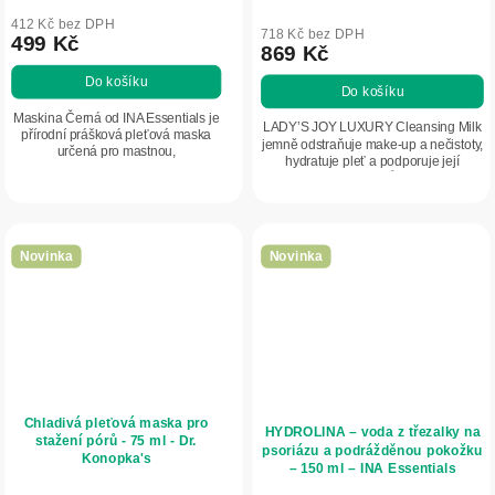
412 Kč bez DPH
718 Kč bez DPH
499 Kč
869 Kč
Do košíku
Do košíku
Maskina Černá od INA Essentials je
LADY’S JOY LUXURY Cleansing Milk
přírodní prášková pleťová maska
jemně odstraňuje make-up a nečistoty,
určená pro mastnou,
hydratuje pleť a podporuje její
problematickou pleť a pleť se
regeneraci díky bio růžovému oleji,
sklonem k akné. Obsahuje aktivní
růžové vodě, extraktu z černé perly a...
uhlí, kaolin, levanduli a...
Novinka
Novinka
Chladivá pleťová maska pro
HYDROLINA – voda z třezalky na
stažení pórů - 75 ml - Dr.
psoriázu a podrážděnou pokožku
Konopka's
– 150 ml – INA Essentials