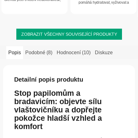
pomáhá hydratovat, vyživovat a
jako jsou bradavice či papilomy.
zjemňovat pokožku.
Jemně působí na zrohovatělou a
drsnou pokožku,...
ZOBRAZIT VŠECHNY SOUVISEJÍCÍ PRODUKTY
Popis
Podobné (8)
Hodnocení (10)
Diskuze
Detailní popis produktu
Stop papilomům a
bradavicím: objevte sílu
vlaštovičníku a dopřejte
pokožce hladší vzhled a
komfort