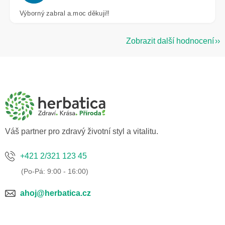
Výborný zabral a.moc děkuji!!
Zobrazit další hodnocení
Z
á
p
a
t
í
Váš partner pro zdravý životní styl a vitalitu.
+421 2/321 123 45
ahoj@herbatica.cz