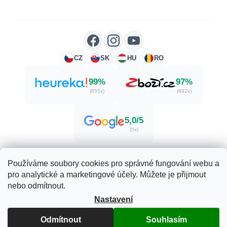
CZ
SK
HU
RO
99%
97%
(855x)
(692x)
5,0/5
(5x)
Používáme soubory cookies pro správné fungování webu a
pro analytické a marketingové účely. Můžete je přijmout
Vytvořil Shoptet
nebo odmítnout.
Nastavení
Copyright 2026
Zdraví. Krása. Příroda.
. Všechna práva
vyhrazena.
Upravit nastavení cookies
Odmítnout
Souhlasím