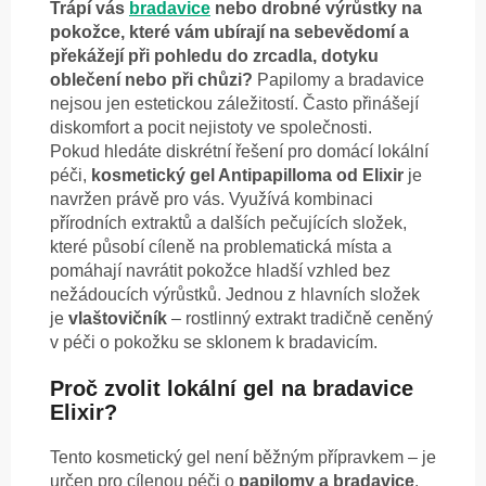
Trápí vás
bradavice
nebo drobné výrůstky na
pokožce, které vám ubírají na sebevědomí a
překážejí při pohledu do zrcadla, dotyku
oblečení nebo při chůzi?
Papilomy a bradavice
nejsou jen estetickou záležitostí. Často přinášejí
diskomfort a pocit nejistoty ve společnosti.
Pokud hledáte diskrétní řešení pro domácí lokální
péči,
kosmetický gel Antipapilloma od Elixir
je
navržen právě pro vás. Využívá kombinaci
přírodních extraktů a dalších pečujících složek,
které působí cíleně na problematická místa a
pomáhají navrátit pokožce hladší vzhled bez
nežádoucích výrůstků. Jednou z hlavních složek
je
vlaštovičník
– rostlinný extrakt tradičně ceněný
v péči o pokožku se sklonem k bradavicím.
Proč zvolit lokální gel na bradavice
Elixir?
Tento kosmetický gel není běžným přípravkem – je
určen pro cílenou péči o
papilomy a bradavice
.