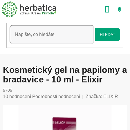
Přejít
NÁKU
na
obsah
KOŠÍK
HLEDAT
Kosmetický gel na papilomy a
bradavice - 10 ml - Elixir
5705
Průměrné
10 hodnocení
Podrobnosti hodnocení
Značka:
ELIXIR
hodnocení
produktu
je
5,0
z