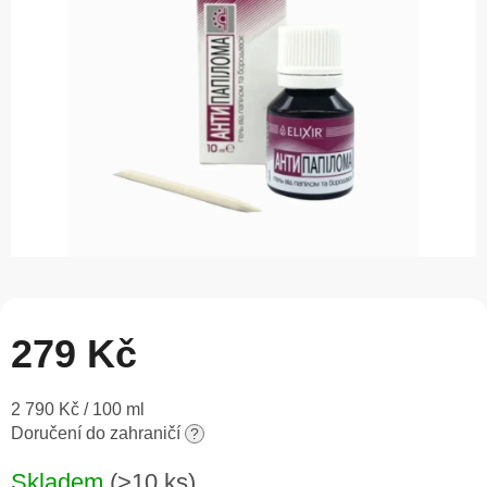
5
hvězdiček.
279 Kč
Měrná
2 790 Kč / 100 ml
cena:
Doručení do zahraničí
?
Skladem
(>10 ks)