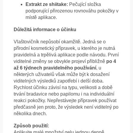
Extrakt ze shiitake:
Pečující složka
podporující přirozenou rovnováhu pokožky v
místě aplikace.
Důležitá informace o účinku
Vlaštovičník nepůsobí okamžitě. Jedná se o
přírodní kosmetický přípravek, u kterého je nutná
pravidelná a trpělivá aplikace podle návodu. První
viditelné změny se obvykle projeví přibližně
po 4
až 6 týdnech pravidelného používání
, u
některých uživatelů však může být k dosažení
viditelných výsledků zapotřebí i delší doba.
Rychlost účinku závisí na typu, velikosti a době
trvání bradavice nebo papilomu i na individuální
reakci pokožky. Nepřestávejte přípravek používat
předčasně jen proto, že výsledek není viditelný po
několika dnech.
Způsob použití:
Aplikujte malé množství gelu jednou denně