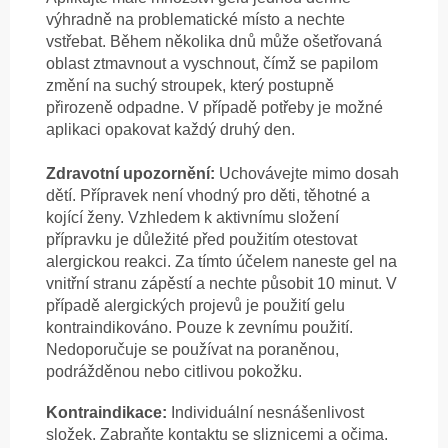
výhradně na problematické místo a nechte
vstřebat. Během několika dnů může ošetřovaná
oblast ztmavnout a vyschnout, čímž se papilom
změní na suchý stroupek, který postupně
přirozeně odpadne. V případě potřeby je možné
aplikaci opakovat každý druhý den.
Zdravotní upozornění:
Uchovávejte mimo dosah
dětí. Přípravek není vhodný pro děti, těhotné a
kojící ženy. Vzhledem k aktivnímu složení
přípravku je důležité před použitím otestovat
alergickou reakci. Za tímto účelem naneste gel na
vnitřní stranu zápěstí a nechte působit 10 minut. V
případě alergických projevů je použití gelu
kontraindikováno. Pouze k zevnímu použití.
Nedoporučuje se používat na poraněnou,
podrážděnou nebo citlivou pokožku.
Kontraindikace:
Individuální nesnášenlivost
složek. Zabraňte kontaktu se sliznicemi a očima.