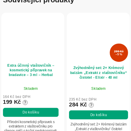
299 Kč
–5 %
Extra účinný vlaštovičník –
Zvýhodněný set: 2× Krémový
kosmetický přípravek na
balzám „Extrakt z vlaštovičníku“
bradavice – 3 ml – Herbal
čistotel - Elixir - 40 ml
Traditions
Průměrné
Skladem
Skladem
hodnocení
produktu
164 Kč bez DPH
235 Kč bez DPH
199 Kč
?
je
284 Kč
?
5,0
Do košíku
Do košíku
z
5
Přírodní kosmetický přípravek s
Zvýhodněný set: 2× Krémový balzám
extraktem z vlaštovičníku pro
hvězdiček.
„Extrakt z vlaštovičníku“ čistotel
cílenou péči o kožní nedokonalosti,