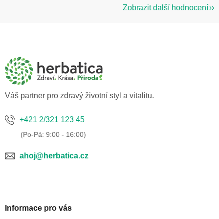
Zobrazit další hodnocení
Z
á
p
a
t
í
Váš partner pro zdravý životní styl a vitalitu.
+421 2/321 123 45
ahoj@herbatica.cz
Informace pro vás