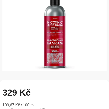
0,0
z
5
hvězdiček.
329 Kč
Měrná
109,67 Kč / 100 ml