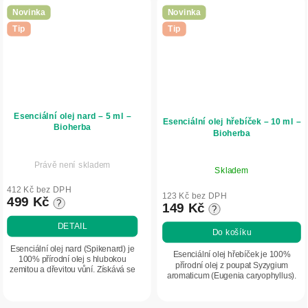
Novinka
Novinka
Tip
Tip
Esenciální olej nard – 5 ml –
Esenciální olej hřebíček – 10 ml –
Bioherba
Bioherba
Právě není skladem
Skladem
412 Kč bez DPH
123 Kč bez DPH
499 Kč
?
149 Kč
?
DETAIL
Do košíku
Esenciální olej nard (Spikenard) je
Esenciální olej hřebíček je 100%
100% přírodní olej s hlubokou
přírodní olej z poupat Syzygium
zemitou a dřevitou vůní. Získává se
aromaticum (Eugenia caryophyllus).
destilací kořene Nardostachys
Má intenzivní teplou, kořenitou a
jatamansi. Působí zklidňujícím
sladce dřevitou vůni. V aromaterapii...
dojmem,...