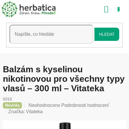
Přejít
NÁKU
na
obsah
KOŠÍK
HLEDAT
Balzám s kyselinou
nikotinovou pro všechny typy
vlasů – 300 ml – Vitateka
5916
Průměrné
Neohodnoceno
Podrobnosti hodnocení
Novinka
hodnocení
Značka:
Vitateka
produktu
je