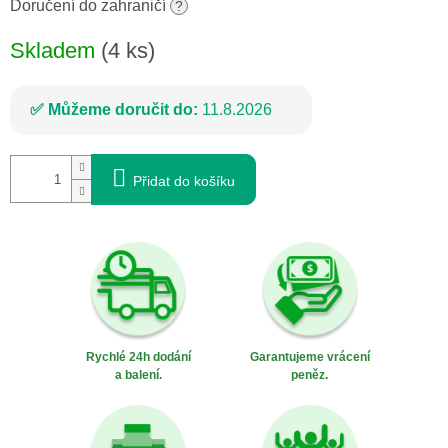
cena:
Doručení do zahraničí
?
Skladem
(4 ks)
Můžeme doručit do:
11.8.2026
Přidat do košíku
Rychlé 24h dodání
Garantujeme vrácení
a balení.
peněz.