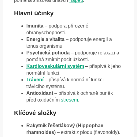
pomáhá snižovat únavu i
napětí
.
Hlavní účinky
Imunita
– podpora přirozené
obranyschopnosti.
Energie a vitalita
– podporuje energii a
tonus organismu.
Psychická pohoda
– podporuje relaxaci a
pomáhá zmírnit pocit úzkosti.
Kardiovaskulární systém
– přispívá k jeho
normální funkci.
Trávení
– přispívá k normální funkci
trávicího systému.
Antioxidant
– přispívá k ochraně buněk
před oxidačním
stresem
.
Klíčové složky
Rakytník řešetlákový (Hippophae
rhamnoides)
– extrakt z plodu (flavonoidy).