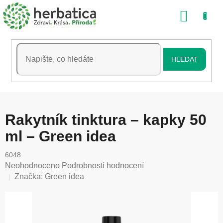
Přejít
NÁKU
na
obsah
KOŠÍK
HLEDAT
Rakytník tinktura – kapky 50
ml – Green idea
6048
Průměrné
Neohodnoceno
Podrobnosti hodnocení
hodnocení
Značka:
Green idea
produktu
je
0,0
z