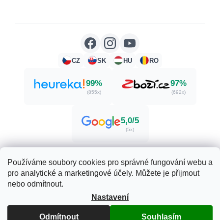
CZ
SK
HU
RO
99%
97%
(855x)
(692x)
5,0/5
(5x)
Používáme soubory cookies pro správné fungování webu a
pro analytické a marketingové účely. Můžete je přijmout
Vytvořil Shoptet
nebo odmítnout.
Nastavení
Copyright 2026
Zdraví. Krása. Příroda.
. Všechna práva
Odmítnout
Souhlasím
vyhrazena.
Upravit nastavení cookies