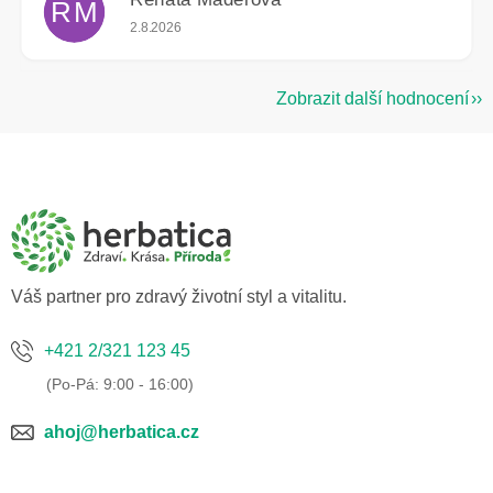
RM
Hodnocení obchodu je 5 z 5 hvězdiček.
2.8.2026
Zobrazit další hodnocení
Z
á
p
a
t
í
Váš partner pro zdravý životní styl a vitalitu.
+421 2/321 123 45
ahoj@herbatica.cz