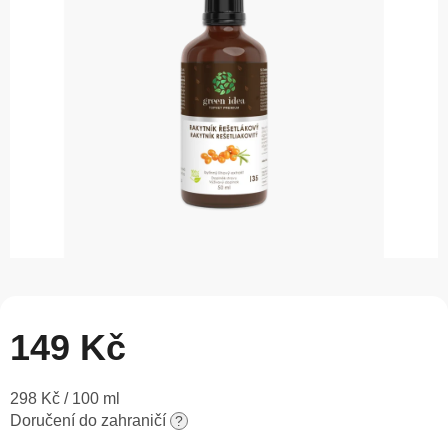
5
hvězdiček.
149 Kč
Měrná
298 Kč / 100 ml
cena:
Doručení do zahraničí
?