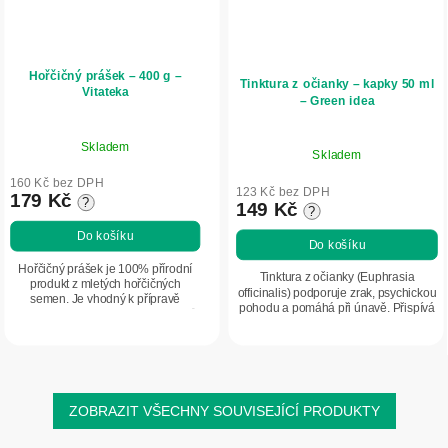
Hořčičný prášek – 400 g –
Tinktura z očianky – kapky 50 ml
Vitateka
– Green idea
Skladem
Skladem
160 Kč bez DPH
123 Kč bez DPH
179 Kč
?
149 Kč
?
Do košíku
Do košíku
Hořčičný prášek je 100% přírodní
Tinktura z očianky (Euphrasia
produkt z mletých hořčičných
officinalis) podporuje zrak, psychickou
semen. Je vhodný k přípravě
pohodu a pomáhá při únavě. Přispívá
domácí hořčice, dochucení pokrmů
k rovnováze trávení a celkové vitalitě
nebo k tradičním obkladům.
organismu. Přírodní bylinný...
Obsahuje vysoký podíl...
ZOBRAZIT VŠECHNY SOUVISEJÍCÍ PRODUKTY