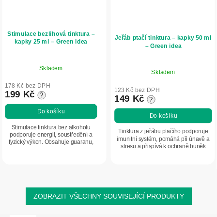
Stimulace bezlihová tinktura –
Jeřáb ptačí tinktura – kapky 50 ml
kapky 25 ml – Green idea
– Green idea
Skladem
Skladem
178 Kč bez DPH
123 Kč bez DPH
199 Kč
?
149 Kč
?
Do košíku
Do košíku
Stimulace tinktura bez alkoholu
Tinktura z jeřábu ptačího podporuje
podporuje energii, soustředění a
imunitní systém, pomáhá při únavě a
fyzický výkon. Obsahuje guaranu,
stresu a přispívá k ochraně buněk
kofein, ginkgo a adaptogeny pro
před oxidačním stresem. Přírodní zdroj
podporu mentální výkonnosti a
energie a vitality.
snížení únavy.
ZOBRAZIT VŠECHNY SOUVISEJÍCÍ PRODUKTY