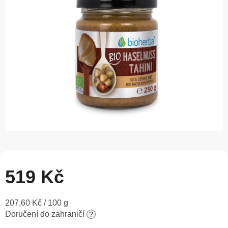
5
hvězdiček.
519 Kč
Měrná
207,60 Kč / 100 g
cena:
Doručení do zahraničí
?