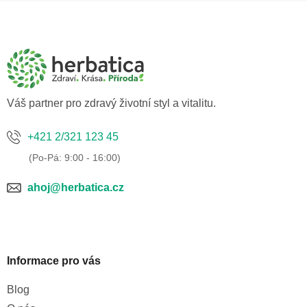
Z
á
p
a
t
í
Váš partner pro zdravý životní styl a vitalitu.
+421 2/321 123 45
ahoj@herbatica.cz
Informace pro vás
Blog