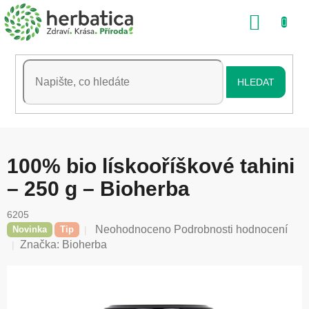
Přejít
NÁKU
na
obsah
KOŠÍK
HLEDAT
100% bio lískooříškové tahini
– 250 g – Bioherba
6205
Průměrné
Neohodnoceno
Podrobnosti hodnocení
Novinka
Tip
hodnocení
Značka:
Bioherba
produktu
je
0,0
z