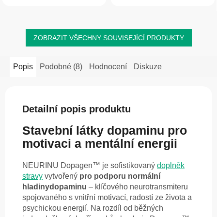
ZOBRAZIT VŠECHNY SOUVISEJÍCÍ PRODUKTY
Popis
Podobné (8)
Hodnocení
Diskuze
Detailní popis produktu
Stavební látky dopaminu pro
motivaci a mentální energii
NEURINU Dopagen™ je sofistikovaný
doplněk
stravy
vytvořený
pro podporu normální
hladiny
dopaminu
– klíčového neurotransmiteru
spojovaného s vnitřní motivací, radostí ze života a
psychickou energií. Na rozdíl od běžných