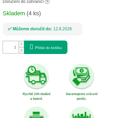
cena:
Doručení do zahraničí
?
Skladem
(4 ks)
Můžeme doručit do:
12.8.2026
Přidat do košíku
Rychlé 24h dodání
Garantujeme vrácení
a balení.
peněz.