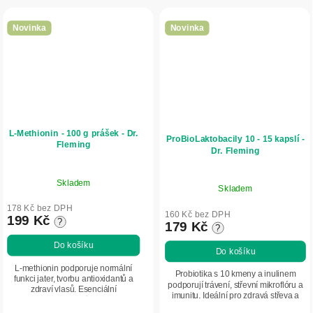
Novinka
Novinka
L-Methionin - 100 g prášek - Dr.
ProBioLaktobacily 10 - 15 kapslí -
Fleming
Dr. Fleming
Skladem
Skladem
178 Kč bez DPH
160 Kč bez DPH
199 Kč
?
179 Kč
?
Do košíku
Do košíku
L-methionin podporuje normální
Probiotika s 10 kmeny a inulinem
funkci jater, tvorbu antioxidantů a
podporují trávení, střevní mikroflóru a
zdraví vlasů. Esenciální
imunitu. Ideální pro zdravá střeva a
aminokyselina důležitá pro
rovnováhu organismu.
metabolismus a ochranu buněk.