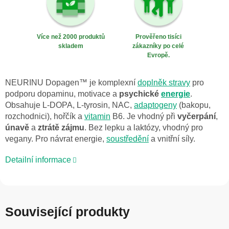
Více než 2000 produktů
Prověřeno tisíci
skladem
zákazníky po celé
Evropě.
NEURINU Dopagen™ je komplexní
doplněk stravy
pro
podporu dopaminu, motivace a
psychické
energie
.
Obsahuje L-DOPA, L-tyrosin, NAC,
adaptogeny
(bakopu,
rozchodnici), hořčík a
vitamin
B6. Je vhodný při
vyčerpání
,
únavě
a
ztrátě zájmu
. Bez lepku a laktózy, vhodný pro
vegany. Pro návrat energie,
soustředění
a vnitřní síly.
Detailní informace
Související produkty