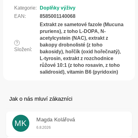
Kategorie
:
Doplňky výživy
EAN
:
8585001140068
Extrakt ze sametové fazole (Mucuna
pruriens), z toho L-DOPA, N-
acetylcystein (NAC), extrakt z
?
bakopy drobnolisté (z toho
Složení
:
bakosidy), hořčík (oxid hořečnatý),
L-tyrosin, extrakt z rozchodnice
růžové 10:1 (z toho rosavin, z toho
salidrosid), vitamin B6 (pyridoxin)
Magda Kolářová
MK
Hodnocení obchodu je 5 z 5 hvězdiček.
6.8.2026