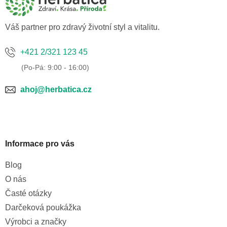
t
í
Váš partner pro zdravý životní styl a vitalitu.
+421 2/321 123 45
ahoj@herbatica.cz
Informace pro vás
Blog
O nás
Časté otázky
Darčeková poukážka
Výrobci a značky