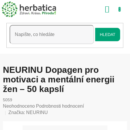
Přejít
NÁKU
na
obsah
KOŠÍK
HLEDAT
NEURINU Dopagen pro
motivaci a mentální energii
žen – 50 kapslí
5059
Průměrné
Neohodnoceno
Podrobnosti hodnocení
hodnocení
Značka:
NEURINU
produktu
je