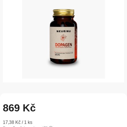
0,0
z
5
hvězdiček.
869 Kč
Měrná
17,38 Kč / 1 ks