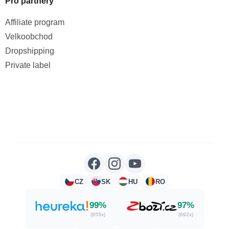
Pro partnery
Affiliate program
Velkoobchod
Dropshipping
Private label
CZ
SK
HU
RO
99%
97%
(855x)
(692x)