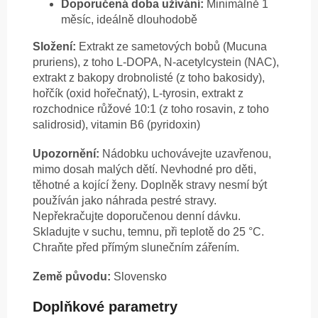
Doporučená doba užívání:
Minimálně 1
měsíc, ideálně dlouhodobě
Složení:
Extrakt ze sametových bobů (Mucuna
pruriens), z toho L-DOPA, N-acetylcystein (NAC),
extrakt z bakopy drobnolisté (z toho bakosidy),
hořčík (oxid hořečnatý), L-tyrosin, extrakt z
rozchodnice růžové 10:1 (z toho rosavin, z toho
salidrosid), vitamin B6 (pyridoxin)
Upozornění:
Nádobku uchovávejte uzavřenou,
mimo dosah malých dětí. Nevhodné pro děti,
těhotné a kojící ženy. Doplněk stravy nesmí být
používán jako náhrada pestré stravy.
Nepřekračujte doporučenou denní dávku.
Skladujte v suchu, temnu, při teplotě do 25 °C.
Chraňte před přímým slunečním zářením.
Země původu:
Slovensko
Doplňkové parametry