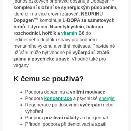
jednosložkových přípravků obsahuje Dopagen™
komplexní složení se synergickým působením
,
které cílí na více úrovní zároveň.
NEURINU
Dopagen™
kombinuje
L-DOPA ze sametových
bobů
,
L-tyrosin, N-acetylcystein, bakopu,
rozchodnici, hořčík a
vitamin
B6
do
jedinečného doplňku stravy pro podporu
mentálního výkonu a vnitřní motivace. Pravidelné
užívání může být vhodné při
vyčerpání, ztrátě
zájmu a psychické únavě
. Vhodné také pro
vegany.
K čemu se používá?
Podpora dopaminu a
vnitřní motivace
Podpora
koncentrace
a psychické
energie
Regenerace po duševním
vyčerpání
nebo
vyhoření
Podpora
pozitivní nálady
a chuti jednat
Přírodní podpora při demotivaci a apatii