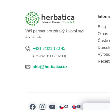
p
a
Inform
t
í
Blog
Váš partner pro zdravý životní styl
O nás
a vitalitu.
Časté 
Darček
+421 2/321 123 45
Výrobc
Recen
ahoj@herbatica.cz
CZ
SK
HU
RO