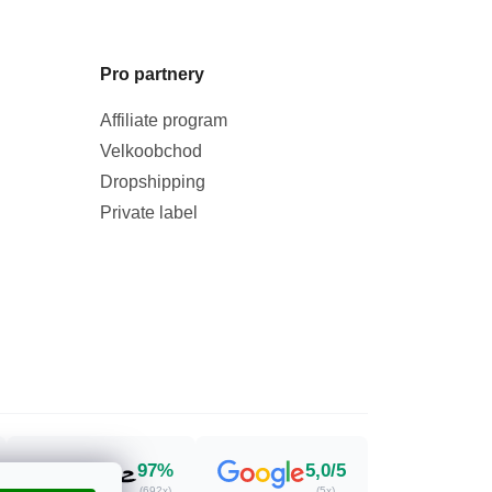
Pro partnery
Affiliate program
Velkoobchod
Dropshipping
Private label
97%
5,0/5
(692x)
(5x)