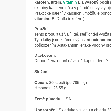
karoten, lutein,
vitamin
E a vysoký podíl 
skupiny karotenoidů a v přírodě se vyskytuj
Praktické balení v kapslích umožňuje poho
vitaminu E
(D-alfa tokoferol).
Použití:
Tento produkt užívají lidé, kteří chtějí využí
Tyto látky jsou známé svými
antioxidačním
poškozením. Astaxanthin je také vhodný pro 
Dávkování:
Doporučená denní dávka: 1 kapsle denně
Složení:
Obsah:
30 kapslí (po 785 mg)
Hmotnost: 23,55 g
Země původu:
USA
Upozornění:
Skladujte v suchu a chladu. V