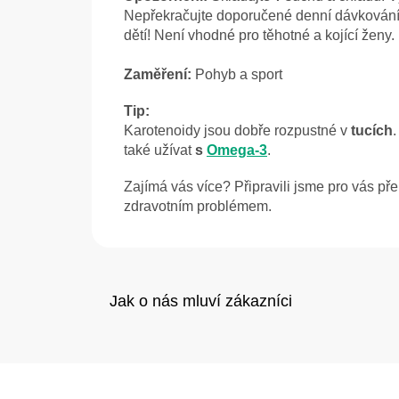
Nepřekračujte doporučené denní dávkování
dětí! Není vhodné pro těhotné a kojící ženy.
Zaměření:
Pohyb a sport
Tip:
Karotenoidy jsou dobře rozpustné v
tucích
.
také užívat
s
Omega-3
.
Zajímá vás více? Připravili jsme pro vás p
zdravotním problémem.
Z
á