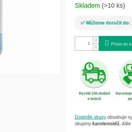
Skladem
(>10 ks)
Můžeme doručit do:
Přidat do k
Rychlé 24h dodání
Garantuj
a balení.
pe
Doplněk stravy
obsahuje vy
skupiny
karotenoidů
, dále