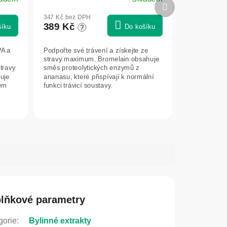
Další
produkt
347 Kč bez DPH
389 Kč
šíku
Do košíku
?
PA a
Podpořte své trávení a získejte ze
stravy maximum. Bromelain obsahuje
travy
směs proteolytických enzymů z
uje
ananasu, které přispívají k normální
rem
funkci trávicí soustavy.
lňkové parametry
gorie
:
Bylinné extrakty