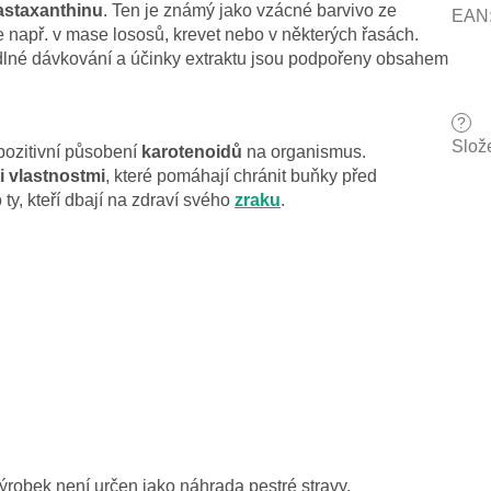
astaxanthinu
. Ten je známý jako vzácné barvivo ze
EAN
e např. v mase lososů, krevet nebo v některých řasách.
dlné dávkování a účinky extraktu jsou podpořeny obsahem
?
Slož
t pozitivní působení
karotenoidů
na organismus.
i vlastnostmi
, které pomáhají chránit buňky před
ty, kteří dbají na zdraví svého
zraku
.
ýrobek není určen jako náhrada pestré stravy.