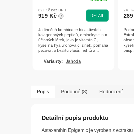
Jahoda
Průměrné
hodnocení
821 Kč bez DPH
240 K
produktu
919 Kč
269
DETAIL
?
je
5,0
Jedinečná kombinace bioaktivních
Podpo
z
kolagenových peptidů, aminokyselin a
Extrak
5
účinných látek, jako je vitamín C,
obsah
hvězdiček.
kyselina hyaluronová či zinek, pomáhá
kyseli
pečovat o kvalitu vlasů, nehtů a...
přispí
Jahoda
Popis
Podobné (8)
Hodnocení
Detailní popis produktu
Astaxanthin Epigemic je vyroben z extraktu