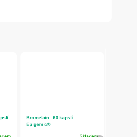
slí -
Bromelain - 60 kapslí -
Epigemic®
ladem
Skladem