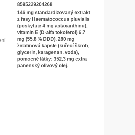
:
8595229204268
146 mg standardizovaný extrakt
z řasy Haematococcus pluvialis
(poskytuje 4 mg astaxanthinu),
vitamin E (D-alfa tokoferol) 6,7
mg (55,8 % DDD), 280 mg
ení
:
želatinová kapsle (kuřecí škrob,
glycerin, karagenan, voda),
pomocné látky: 352,3 mg extra
panenský olivový olej.