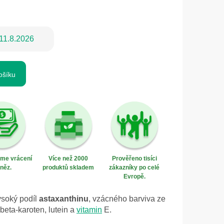
11.8.2026
ošíku
eme vrácení
Více než 2000
Prověřeno tisíci
něz.
produktů skladem
zákazníky po celé
Evropě.
soký podíl
astaxanthinu
, vzácného barviva ze
 beta-karoten, lutein a
vitamin
E.