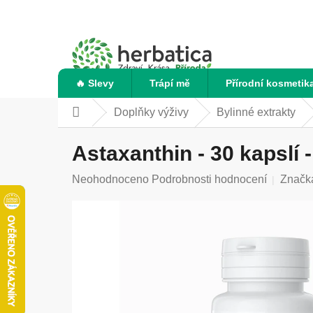
Přejít
na
obsah
🔥 Slevy
Trápí mě
Přírodní kosmetik
Doplňky výživy
Bylinné extrakty
Domů
Astaxanthin - 30 kapslí
Průměrné
Neohodnoceno
Podrobnosti hodnocení
Značk
hodnocení
produktu
je
0,0
z
5
hvězdiček.