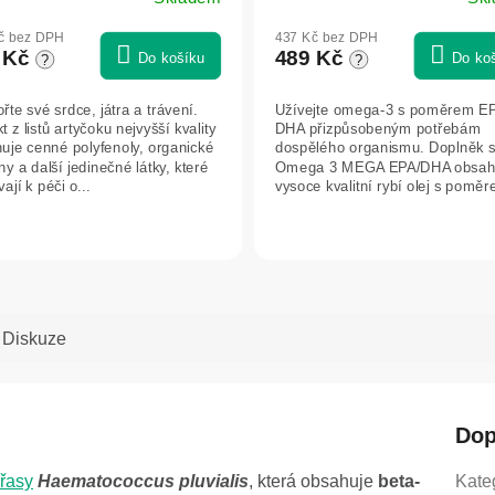
č bez DPH
437 Kč bez DPH
 Kč
489 Kč
Do košíku
Do ko
?
?
řte své srdce, játra a trávení.
Užívejte omega-3 s poměrem E
t z listů artyčoku nejvyšší kvality
DHA přizpůsobeným potřebám
uje cenné polyfenoly, organické
dospělého organismu. Doplněk s
ny a další jedinečné látky, které
Omega 3 MEGA EPA/DHA obsah
vají k péči o...
vysoce kvalitní rybí olej s pomě
nenasycených...
Diskuze
Dop
řasy
Haematococcus pluvialis
, která obsahuje
beta-
Kate