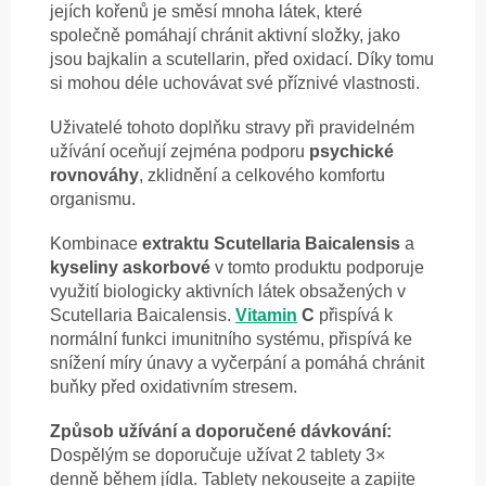
jejích kořenů je směsí mnoha látek, které
společně pomáhají chránit aktivní složky, jako
jsou bajkalin a scutellarin, před oxidací. Díky tomu
si mohou déle uchovávat své příznivé vlastnosti.
Uživatelé tohoto doplňku stravy při pravidelném
užívání oceňují zejména podporu
psychické
rovnováhy
, zklidnění a celkového komfortu
organismu.
Kombinace
extraktu Scutellaria Baicalensis
a
kyseliny askorbové
v tomto produktu podporuje
využití biologicky aktivních látek obsažených v
Scutellaria Baicalensis.
Vitamin
C
přispívá k
normální funkci imunitního systému, přispívá ke
snížení míry únavy a vyčerpání a pomáhá chránit
buňky před oxidativním stresem.
Způsob užívání a doporučené dávkování:
Dospělým se doporučuje užívat 2 tablety 3×
denně během jídla. Tablety nekousejte a zapijte