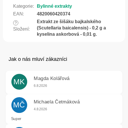
Kategorie
:
Bylinné extrakty
EAN
:
4820060420374
Extrakt ze šišáku bajkalského
?
(Scutellaria baicalensis) - 0,2 g a
Složení
:
kyselina askorbová - 0,01 g.
Magda Kolářová
MK
Hodnocení obchodu je 5 z 5 hvězdiček.
6.8.2026
Michaela Četmáková
MČ
Hodnocení obchodu je 5 z 5 hvězdiček.
4.8.2026
Super