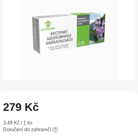
5
hvězdiček.
279 Kč
Měrná
3,49 Kč / 1 ks
cena:
Doručení do zahraničí
?