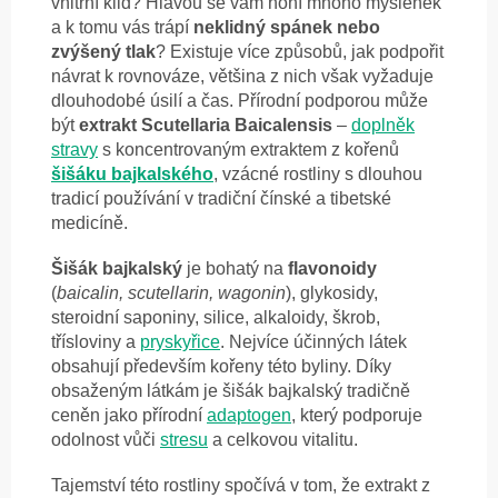
vnitřní klid? Hlavou se vám honí mnoho myšlenek
a k tomu vás trápí
neklidný spánek nebo
zvýšený tlak
? Existuje více způsobů, jak podpořit
návrat k rovnováze, většina z nich však vyžaduje
dlouhodobé úsilí a čas. Přírodní podporou může
být
extrakt Scutellaria Baicalensis
–
doplněk
stravy
s koncentrovaným extraktem z kořenů
šišáku bajkalského
, vzácné rostliny s dlouhou
tradicí používání v tradiční čínské a tibetské
medicíně.
Šišák bajkalský
je bohatý na
flavonoidy
(
baicalin, scutellarin, wagonin
), glykosidy,
steroidní saponiny, silice, alkaloidy, škrob,
třísloviny a
pryskyřice
. Nejvíce účinných látek
obsahují především kořeny této byliny. Díky
obsaženým látkám je šišák bajkalský tradičně
ceněn jako přírodní
adaptogen
, který podporuje
odolnost vůči
stresu
a celkovou vitalitu.
Tajemství této rostliny spočívá v tom, že extrakt z