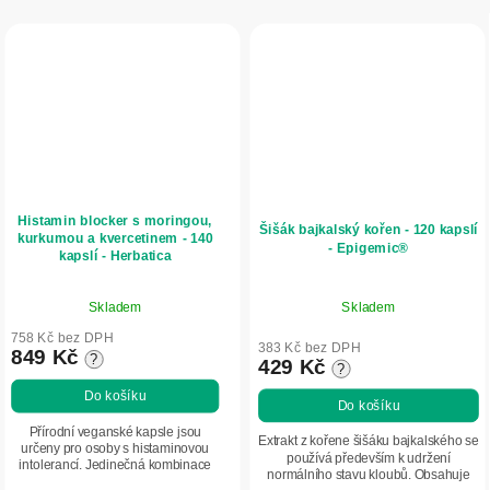
Histamin blocker s moringou,
Šišák bajkalský kořen - 120 kapslí
kurkumou a kvercetinem - 140
- Epigemic®
kapslí - Herbatica
Průměrné
Skladem
Skladem
hodnocení
produktu
758 Kč bez DPH
383 Kč bez DPH
849 Kč
?
je
429 Kč
?
5,0
Do košíku
Do košíku
z
5
Přírodní veganské kapsle jsou
Extrakt z kořene šišáku bajkalského se
určeny pro osoby s histaminovou
hvězdiček.
používá především k udržení
intolerancí. Jedinečná kombinace
normálního stavu kloubů. Obsahuje
složek – moringa, kvercetin a