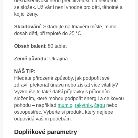
nesnášenlivosti nebo přecitlivělosti na některou
ze složek. Užívání není vhodné pro děti, těhotné a
kojící ženy.
Skladování:
Skladujte na tmavém místě, mimo
dosah dětí, při teplotě do 25 °C.
Obsah balení:
80 tablet
Země původu:
Ukrajina
NÁŠ TIP:
Hledáte přirozené způsoby, jak podpořit své
zdraví, překonat únavu nebo získat více vitality?
Vyzkoušejte také další přípravky s přírodním
složením, které mohou podpořit energii a celkovou
pohodu – například
mumio
,
rakytník
,
čagu
nebo
ostropestřec. Vyberte si produkt, který nejlépe
odpovídá vašim potřebám.
Doplňkové parametry