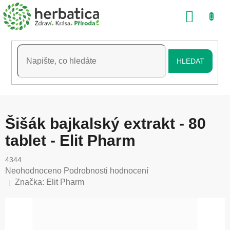
Přejít
NÁKU
na
obsah
KOŠÍK
HLEDAT
Šišák bajkalský extrakt - 80
tablet - Elit Pharm
4344
Průměrné
Neohodnoceno
Podrobnosti hodnocení
hodnocení
Značka:
Elit Pharm
produktu
je
0,0
z