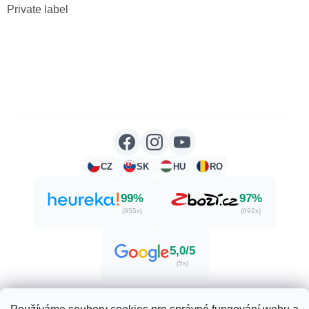
Private label
CZ
SK
HU
RO
99%
97%
(855x)
(692x)
5,0/5
(5x)