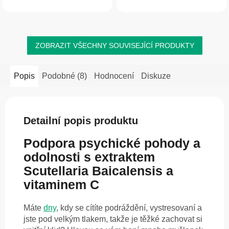
vysoký podíl účinných látek, jako jsou
kurkumin – je tradičně ceněna pro
baikalin, baikalein a wogonin, v...
podporu organismu...
ZOBRAZIT VŠECHNY SOUVISEJÍCÍ PRODUKTY
Popis
Podobné (8)
Hodnocení
Diskuze
Detailní popis produktu
Podpora psychické pohody a
odolnosti s extraktem
Scutellaria Baicalensis a
vitaminem C
Máte
dny
, kdy se cítíte podráždění, vystresovaní a
jste pod velkým tlakem, takže je těžké zachovat si