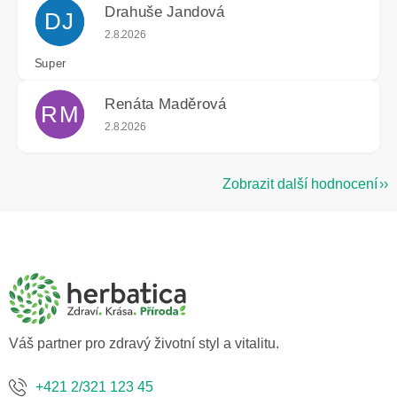
Drahuše Jandová
DJ
Hodnocení obchodu je 5 z 5 hvězdiček.
2.8.2026
Super
Renáta Maděrová
RM
Hodnocení obchodu je 5 z 5 hvězdiček.
2.8.2026
Zobrazit další hodnocení
Z
á
p
a
t
í
Váš partner pro zdravý životní styl a vitalitu.
+421 2/321 123 45