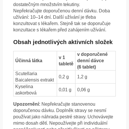
dostatečným množstvím tekutiny.
Nepřekračujte doporučenou denní dávku. Doba
užívání: 10–14 dní. Další užívání je třeba
konzultovat s lékařem. Stejně tak se doporučuje
konzultace s lékařem před zahájením užívání.
Obsah jednotlivých aktivních složek
v doporučené
v 1
Účinná látka
denní dávce
tabletě
(6 tablet)
Scutellaria
0,2 g
1,2 g
Baicalensis extrakt
Kyselina
0,01 g
0,06 g
askorbová
Upozornění:
Nepřekračujte stanovenou
doporučenou dávku. Doplněk stravy se nesmí
používat jako náhrada pestré stravy. Uchovávejte
mimo dosah dětí. Nepoužívejte při individuální