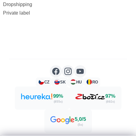
Dropshipping
Private label
CZ
SK
HU
RO
99%
97%
(855x)
(692x)
5,0/5
(5x)