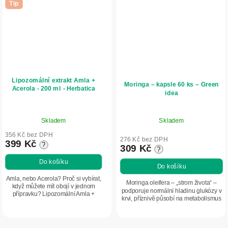
Tip
Lipozomální extrakt Amla +
Moringa – kapsle 60 ks – Green
Acerola - 200 ml - Herbatica
idea
Průměrné
Skladem
Skladem
hodnocení
produktu
356 Kč bez DPH
276 Kč bez DPH
399 Kč
?
je
309 Kč
?
4,0
Do košíku
Do košíku
z
5
Amla, nebo Acerola? Proč si vybírat,
Moringa oleifera – „strom života“ –
když můžete mít obojí v jednom
hvězdiček.
podporuje normální hladinu glukózy v
přípravku? Lipozomální Amla +
krvi, příznivě působí na metabolismus
Acerola spojuje dva silné přírodní
a vitalitu vlasů. Je bohatá na vitaminy,
zdroje vitaminu C do jednoho elixíru
minerály a antioxidanty....
s...