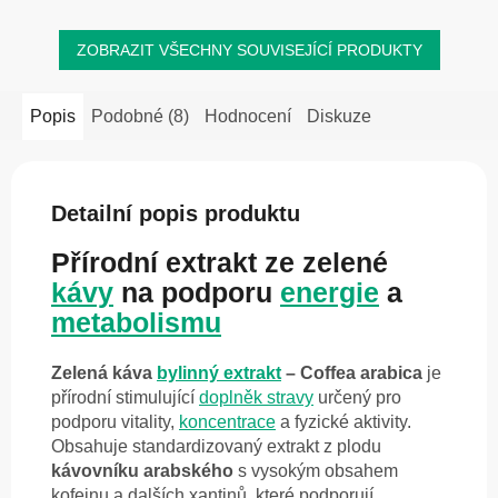
ZOBRAZIT VŠECHNY SOUVISEJÍCÍ PRODUKTY
Popis
Podobné (8)
Hodnocení
Diskuze
Detailní popis produktu
Přírodní extrakt ze zelené
kávy
na podporu
energie
a
metabolismu
Zelená káva
bylinný extrakt
– Coffea arabica
je
přírodní stimulující
doplněk stravy
určený pro
podporu vitality,
koncentrace
a fyzické aktivity.
Obsahuje standardizovaný extrakt z plodu
kávovníku arabského
s vysokým obsahem
kofeinu a dalších xantinů, které podporují