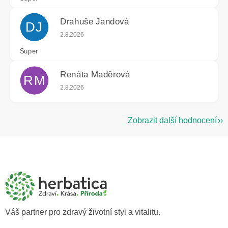
Drahuše Jandová
DJ
Hodnocení obchodu je 5 z 5 hvězdiček.
2.8.2026
Super
Renáta Maděrová
RM
Hodnocení obchodu je 5 z 5 hvězdiček.
2.8.2026
Zobrazit další hodnocení
Z
á
p
a
t
í
Váš partner pro zdravý životní styl a vitalitu.