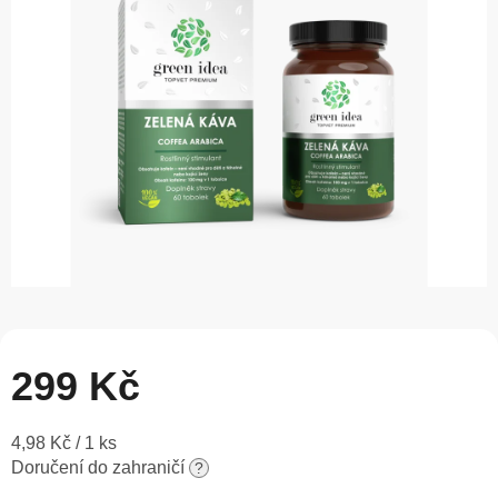
5
hvězdiček.
299 Kč
Měrná
4,98 Kč / 1 ks
cena:
Doručení do zahraničí
?