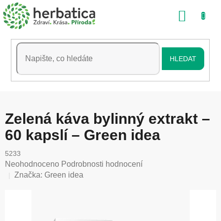
Přejít
NÁKU
na
obsah
KOŠÍK
HLEDAT
Zelená káva bylinný extrakt –
60 kapslí – Green idea
5233
Průměrné
Neohodnoceno
Podrobnosti hodnocení
hodnocení
Značka:
Green idea
produktu
je
0,0
z