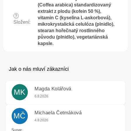
(Coffea arabica) standardizovaný
extrakt z plodu (kofein 50 %),
?
vitamin C (kyselina L-askorbová),
Složení
:
mikrokrystalická celulóza (plnidlo),
stearan hořečnatý rostlinného
původu (plnidlo), vegetariánská
kapsle.
Magda Kolářová
MK
Hodnocení obchodu je 5 z 5 hvězdiček.
6.8.2026
Michaela Četmáková
MČ
Hodnocení obchodu je 5 z 5 hvězdiček.
4.8.2026
Super