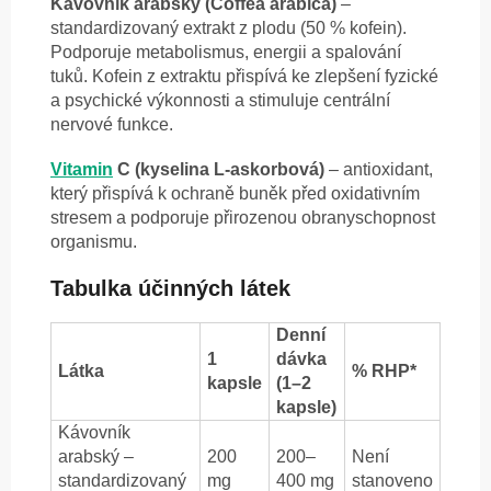
Kávovník arabský (Coffea arabica)
–
standardizovaný extrakt z plodu (50 % kofein).
Podporuje metabolismus, energii a spalování
tuků. Kofein z extraktu přispívá ke zlepšení fyzické
a psychické výkonnosti a stimuluje centrální
nervové funkce.
Vitamin
C (kyselina L-askorbová)
– antioxidant,
který přispívá k ochraně buněk před oxidativním
stresem a podporuje přirozenou obranyschopnost
organismu.
Tabulka účinných látek
Denní
1
dávka
Látka
% RHP*
kapsle
(1–2
kapsle)
Kávovník
arabský –
200
200–
Není
standardizovaný
mg
400 mg
stanoveno