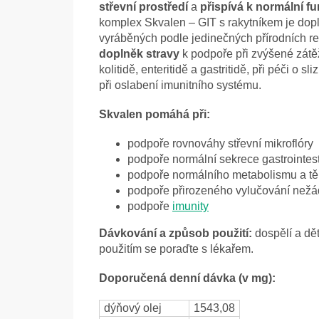
střevní prostředí
a
přispívá k normální fu
komplex Skvalen – GIT s rakytníkem je doplně
vyráběných podle jedinečných přírodních re
doplněk stravy
k podpoře při zvýšené zátěži
kolitidě, enteritidě a gastritidě, při péči o s
při oslabení imunitního systému.
Skvalen pomáhá při:
podpoře rovnováhy střevní mikroflóry
podpoře normální sekrece gastrointest
podpoře normálního metabolismu a tě
podpoře přirozeného vylučování nežá
podpoře
imunity
Dávkování a způsob použití:
dospělí a dět
použitím se poraďte s lékařem.
Doporučená denní dávka (v mg):
dýňový olej
1543,08