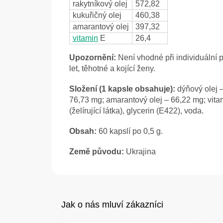
rakytníkový olej
572,82
kukuřičný olej
460,38
amarantový olej
397,32
vitamin
E
26,4
Upozornění:
Není vhodné při individuální př
let, těhotné a kojící ženy.
Složení (1 kapsle obsahuje):
dýňový olej –
76,73 mg; amarantový olej – 66,22 mg; vitam
(želírující látka), glycerin (E422), voda.
Obsah:
60 kapslí po 0,5 g.
Země původu:
Ukrajina