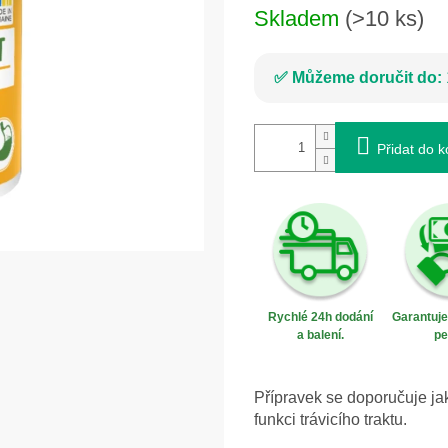
Skladem
(>10 ks)
Můžeme doručit do:
Přidat do k
Rychlé 24h dodání
Garantuj
a balení.
pe
Přípravek se doporučuje ja
funkci trávicího traktu.