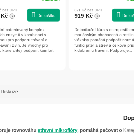
vláknin, 600 g - Herbatica
ěrné
Průměrné
ocení
hodnocení
č bez DPH
821 Kč bez DPH
uktu
produktu
 Kč
919 Kč
Do košíku
Do ko
?
?
je
5,0
tní patentovaný komplex
Detoxikační kúra s ostropestřce
z
cích enzymů v kombinaci s
mariánským obohacená o rostli
5
inou pro podporu trávení a
vlákniny pomáhá podpořit normá
iček.
hvězdiček.
bávání živin. Je vhodný pro
funkci jater a střev a celkově při
, které chtějí podpořit komfort
k dobrému trávení. Podporuje...
í při...
Diskuze
Dop
oruje rovnováhu
střevní mikroflóry
,
pomáhá pečovat o
Kate