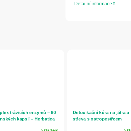
Detailní informace
lex trávicích enzymů – 80
Detoxikační kúra na játra a
nských kapslí – Herbatica
střeva s ostropestřcem
mariánským a silou dvou
Skladem
Sk