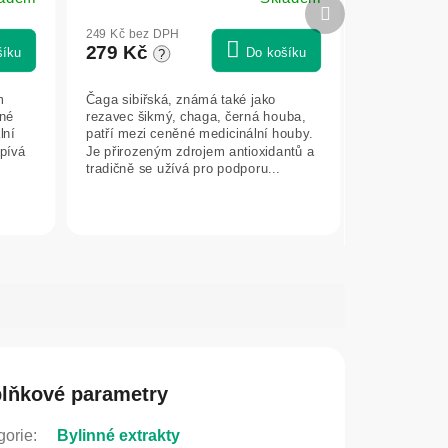
Průměrné
Další
hodnocení
produkt
249 Kč bez DPH
produktu
279 Kč
šíku
Do košíku
?
je
5,0
m
Čaga sibiřská, známá také jako
z
nné
rezavec šikmý, chaga, černá houba,
5
lní
patří mezi ceněné medicinální houby.
hvězdiček.
spívá
Je přirozeným zdrojem antioxidantů a
tradičně se užívá pro podporu...
lňkové parametry
gorie
:
Bylinné extrakty