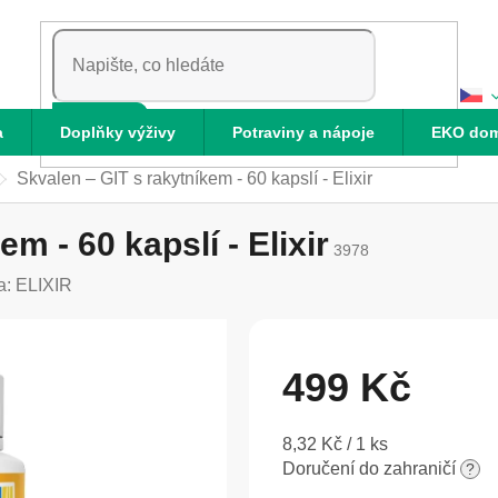
HLEDAT
a
Doplňky výživy
Potraviny a nápoje
EKO do
Skvalen – GIT s rakytníkem - 60 kapslí - Elixir
m - 60 kapslí - Elixir
3978
a:
ELIXIR
499 Kč
Měrná
8,32 Kč / 1 ks
cena:
Doručení do zahraničí
?