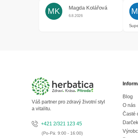
Magda Kolářová
MK
M
Hodnocení obchodu je 5 z 5 hvězdiče
6.8.2026
Supe
Z
á
p
a
Inform
t
í
Blog
Váš partner pro zdravý životní styl
O nás
a vitalitu.
Časté 
Darček
+421 2/321 123 45
Výrobc