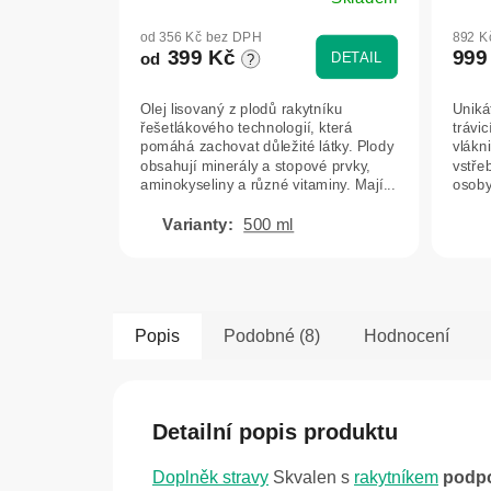
Průměrné
Prům
hodnocení
hodn
od 356 Kč bez DPH
892 K
produktu
prod
399 Kč
999
DETAIL
od
?
je
je
4,8
5,0
Olej lisovaný z plodů rakytníku
Uniká
z
z
řešetlákového technologií, která
trávi
5
5
pomáhá zachovat důležité látky. Plody
vlákn
hvězdiček.
hvězd
obsahují minerály a stopové prvky,
vstře
aminokyseliny a různé vitaminy. Mají...
osoby
tráven
500 ml
Popis
Podobné (8)
Hodnocení
Detailní popis produktu
Doplněk stravy
Skvalen s
rakytníkem
podp