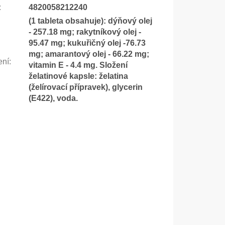
:
4820058212240
(1 tableta obsahuje): dýňový olej
- 257.18 mg; rakytníkový olej -
95.47 mg; kukuřičný olej -76.73
mg; amarantový olej - 66.22 mg;
ení
:
vitamin E - 4.4 mg. Složení
želatinové kapsle: želatina
(želírovací přípravek), glycerin
(E422), voda.