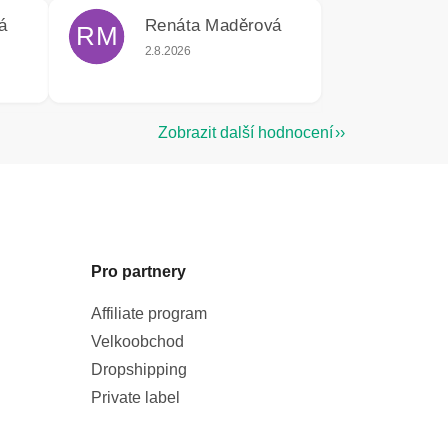
á
Renáta Maděrová
RM
e 5 z 5 hvězdiček.
Hodnocení obchodu je 5 z 5 hvězdiček.
2.8.2026
Zobrazit další hodnocení
Pro partnery
Affiliate program
Velkoobchod
Dropshipping
Private label