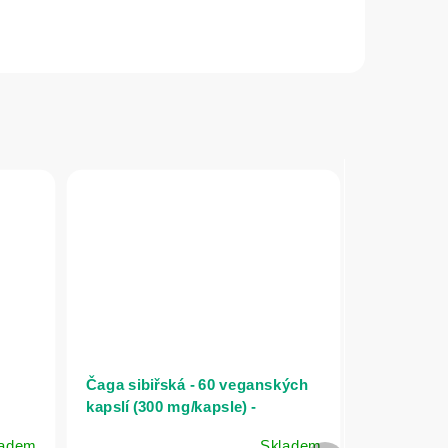
Čaga sibiřská - 60 veganských
kapslí (300 mg/kapsle) -
Herbatica
ladem
Skladem