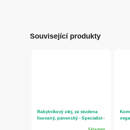
Související produkty
Rakytníkový olej, za studena
Komp
lisovaný, panenský - Specialist -
vega
100 ml
Skladem