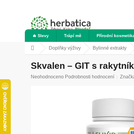
Přejít
na
obsah
🔥 Slevy
Trápí mě
Přírodní kosmetik
Doplňky výživy
Bylinné extrakty
Domů
Skvalen – GIT s rakytníke
Průměrné
Neohodnoceno
Podrobnosti hodnocení
Značk
hodnocení
produktu
je
0,0
z
5
hvězdiček.