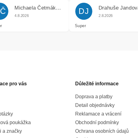
Michaela Četmáková
Drahuše Jandov
Č
DJ
k.
Hodnocení obchodu je 5 z 5 hvězdiček.
Hodnocení obchodu j
4.8.2026
2.8.2026
r
Super
ace pro vás
Důležité informace
Doprava a platby
Detail objednávky
otázky
Reklamace a vrácení
ová poukážka
Obchodní podmínky
i a značky
Ochrana osobních údajů