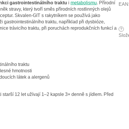
nkci gastrointestinálního traktu
i
metabolismu
. Přírodní
EAN
k stravy, který tvoří směs přírodních rostlinných olejů
ceptur. Skvalen-GIT s rakytníkem se používá jako
 gastrointestinálního traktu, například při dysbióze,
liznice trávicího traktu, při poruchách reprodukčních funkcí a
?
Slož
inálního traktu
lesné hmotnosti
doucích látek a alergenů
i starší 12 let užívají 1–2 kapsle 3× denně s jídlem. Před