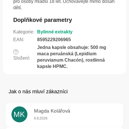
pro osoby mladší 18 let. Uchovávejte mimo dosah
dětí.
Doplňkové parametry
Kategorie
:
Bylinné extrakty
EAN
:
8595229206965
Jedna kapsle obsahuje: 500 mg
?
maca peruánská (Lepidium
Složení
:
peruvianum Chacón), rostlinná
kapsle HPMC.
Magda Kolářová
MK
Hodnocení obchodu je 5 z 5 hvězdiček.
6.8.2026