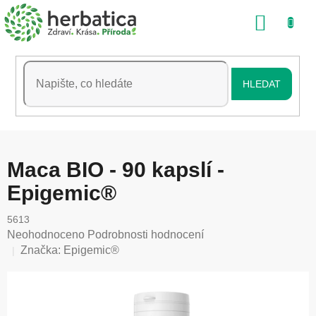
Přejít
NÁKU
na
obsah
KOŠÍK
HLEDAT
Maca BIO - 90 kapslí -
Epigemic®
5613
Průměrné
Neohodnoceno
Podrobnosti hodnocení
hodnocení
Značka:
Epigemic®
produktu
je
0,0
z