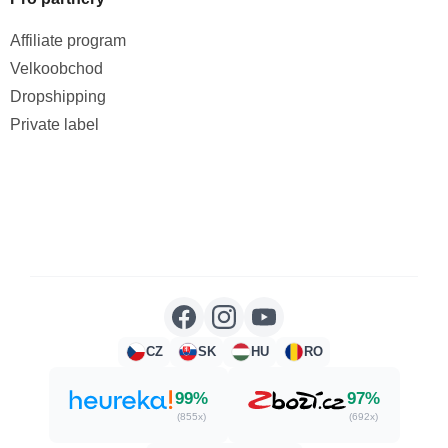
Affiliate program
Velkoobchod
Dropshipping
Private label
CZ
SK
HU
RO
99%
97%
(855x)
(692x)