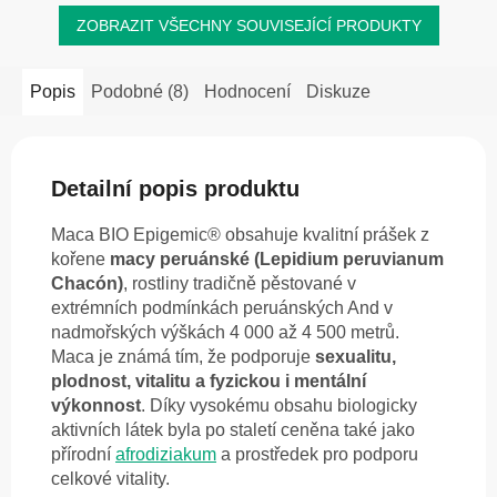
ZOBRAZIT VŠECHNY SOUVISEJÍCÍ PRODUKTY
Popis
Podobné (8)
Hodnocení
Diskuze
Detailní popis produktu
Maca BIO Epigemic® obsahuje kvalitní prášek z
kořene
macy peruánské (Lepidium peruvianum
Chacón)
, rostliny tradičně pěstované v
extrémních podmínkách peruánských And v
nadmořských výškách 4 000 až 4 500 metrů.
Maca je známá tím, že podporuje
sexualitu,
plodnost, vitalitu a fyzickou i mentální
výkonnost
. Díky vysokému obsahu biologicky
aktivních látek byla po staletí ceněna také jako
přírodní
afrodiziakum
a prostředek pro podporu
celkové vitality.