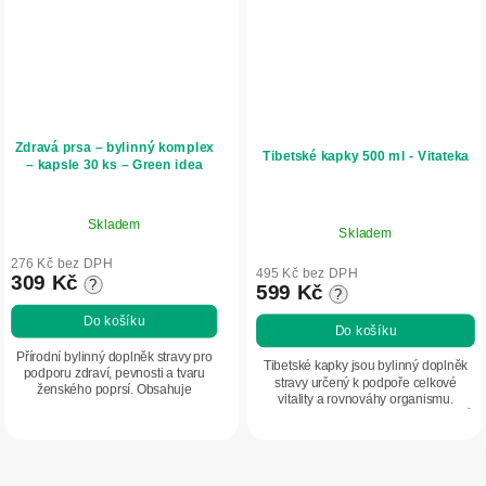
Zdravá prsa – bylinný komplex
Tibetské kapky 500 ml - Vitateka
– kapsle 30 ks – Green idea
Skladem
Skladem
276 Kč bez DPH
495 Kč bez DPH
309 Kč
?
599 Kč
?
Do košíku
Do košíku
Přírodní bylinný doplněk stravy pro
Tibetské kapky jsou bylinný doplněk
podporu zdraví, pevnosti a tvaru
stravy určený k podpoře celkové
ženského poprsí. Obsahuje
vitality a rovnováhy organismu.
rostlinné extrakty bohaté na
Obsahují komplex rostlinných extraktů
fytoestrogeny a antioxidanty, které
podle tradiční receptury. Vhodné ke...
pomáhají udržovat...