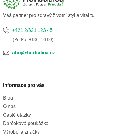
t
í
Váš partner pro zdravý životní styl a vitalitu.
+421 2/321 123 45
ahoj@herbatica.cz
Informace pro vás
Blog
O nás
Časté otázky
Darčeková poukážka
Výrobci a značky