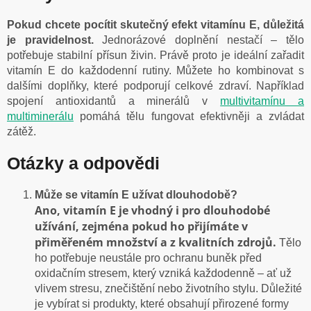
Pokud chcete pocítit skutečný efekt vitamínu E, důležitá
je pravidelnost.
Jednorázové doplnění nestačí – tělo
potřebuje stabilní přísun živin. Právě proto je ideální zařadit
vitamín E do každodenní rutiny. Můžete ho kombinovat s
dalšími doplňky, které podporují celkové zdraví. Například
spojení antioxidantů a minerálů v
multivitamínu a
multiminerálu
pomáhá tělu fungovat efektivněji a zvládat
zátěž.
Otázky a odpovědi
Může se vitamín E užívat dlouhodobě?
Ano, vitamín E je vhodný i pro dlouhodobé
užívání, zejména pokud ho přijímáte v
přiměřeném množství a z kvalitních zdrojů.
Tělo
ho potřebuje neustále pro ochranu buněk před
oxidačním stresem, který vzniká každodenně – ať už
vlivem stresu, znečištění nebo životního stylu. Důležité
je vybírat si produkty, které obsahují přirozené formy