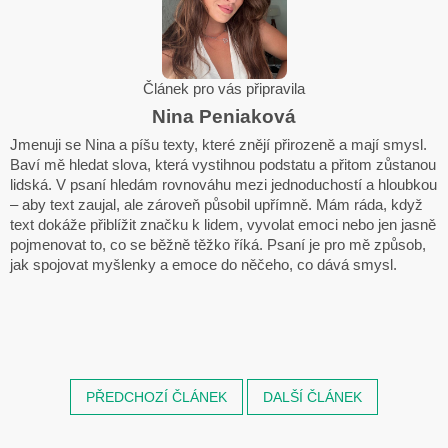
Článek pro vás připravila
Nina Peniaková
Jmenuji se Nina a píšu texty, které znějí přirozeně a mají smysl.
Baví mě hledat slova, která vystihnou podstatu a přitom zůstanou
lidská. V psaní hledám rovnováhu mezi jednoduchostí a hloubkou
– aby text zaujal, ale zároveň působil upřímně. Mám ráda, když
text dokáže přiblížit značku k lidem, vyvolat emoci nebo jen jasně
pojmenovat to, co se běžně těžko říká. Psaní je pro mě způsob,
jak spojovat myšlenky a emoce do něčeho, co dává smysl.
PŘEDCHOZÍ ČLÁNEK
DALŠÍ ČLÁNEK