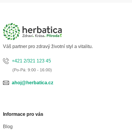
Z
á
p
a
t
í
Váš partner pro zdravý životní styl a vitalitu.
+421 2/321 123 45
ahoj@herbatica.cz
Informace pro vás
Blog