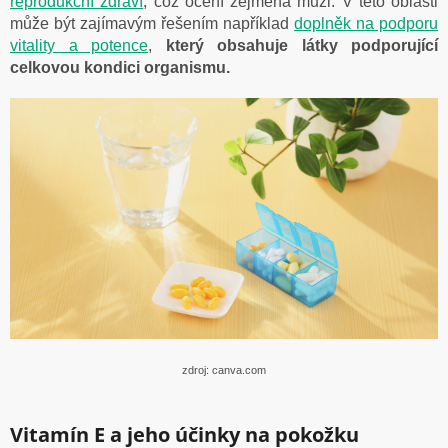
reprodukční zdraví
, což ocení zejména muži. V této oblasti
může být zajímavým řešením například
doplněk na podporu
vitality a potence
,
který obsahuje látky podporující
celkovou kondici organismu.
zdroj: canva.com
Vitamín E a jeho účinky na pokožku