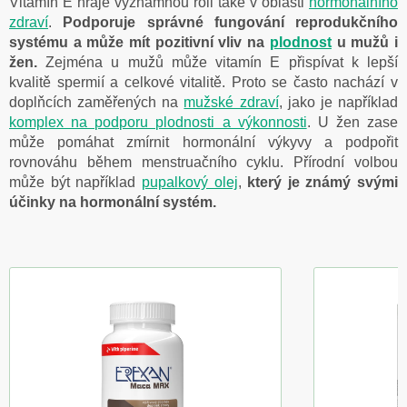
Vitamín E hraje významnou roli také v oblasti
hormonálního
zdraví
.
Podporuje správné fungování reprodukčního
systému a může mít pozitivní vliv na
plodnost
u mužů i
žen.
Zejména u mužů může vitamín E přispívat k lepší
kvalitě spermií a celkové vitalitě. Proto se často nachází v
doplňcích zaměřených na
mužské zdraví
, jako je například
komplex na podporu plodnosti a výkonnosti
. U žen zase
může pomáhat zmírnit hormonální výkyvy a podpořit
rovnováhu během menstruačního cyklu. Přírodní volbou
může být například
pupalkový olej
,
který je známý svými
účinky na hormonální systém.