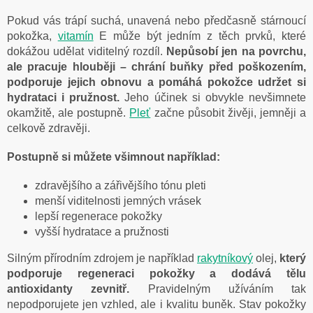
Pokud vás trápí suchá, unavená nebo předčasně stárnoucí
pokožka,
vitamín
E může být jedním z těch prvků, které
dokážou udělat viditelný rozdíl.
Nepůsobí jen na povrchu,
ale pracuje hlouběji – chrání buňky před poškozením,
podporuje jejich obnovu a pomáhá pokožce udržet si
hydrataci i pružnost.
Jeho účinek si obvykle nevšimnete
okamžitě, ale postupně.
Pleť
začne působit živěji, jemněji a
celkově zdravěji.
Postupně si můžete všimnout například:
zdravějšího a zářivějšího tónu pleti
menší viditelnosti jemných vrásek
lepší regenerace pokožky
vyšší hydratace a pružnosti
Silným přírodním zdrojem je například
rakytníkový
olej
,
který
podporuje regeneraci pokožky a dodává tělu
antioxidanty zevnitř.
Pravidelným užíváním tak
nepodporujete jen vzhled, ale i kvalitu buněk. Stav pokožky