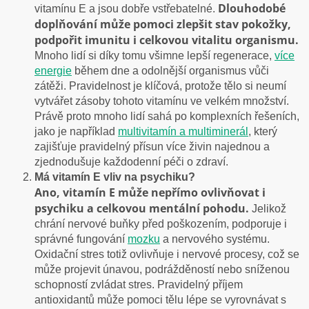
Dlouhodobé
vitamínu E a jsou dobře vstřebatelné.
doplňování může pomoci zlepšit stav pokožky,
podpořit imunitu i celkovou vitalitu organismu.
Mnoho lidí si díky tomu všimne lepší regenerace,
více
energie
během dne a odolnější organismus vůči
zátěži. Pravidelnost je klíčová, protože tělo si neumí
vytvářet zásoby tohoto vitamínu ve velkém množství.
Právě proto mnoho lidí sahá po komplexních řešeních,
jako je například
multivitamín a multiminerál
, který
zajišťuje pravidelný přísun více živin najednou a
zjednodušuje každodenní péči o zdraví.
Má vitamín E vliv na psychiku?
Ano, vitamín E může nepřímo ovlivňovat i
psychiku a celkovou mentální pohodu.
Jelikož
chrání nervové buňky před poškozením, podporuje i
správné fungování
mozku
a nervového systému.
Oxidační stres totiž ovlivňuje i nervové procesy, což se
může projevit únavou, podrážděností nebo sníženou
schopností zvládat stres. Pravidelný příjem
antioxidantů může pomoci tělu lépe se vyrovnávat s