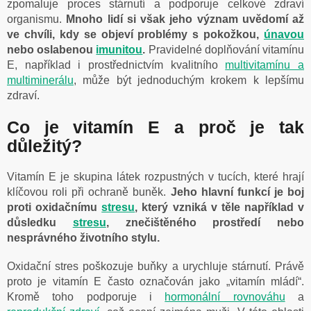
zpomaluje proces stárnutí a podporuje celkové zdraví
organismu.
Mnoho lidí si však jeho význam uvědomí až
ve chvíli, kdy se objeví problémy s pokožkou,
únavou
nebo oslabenou
imunitou
.
Pravidelné doplňování vitamínu
E, například i prostřednictvím kvalitního
multivitamínu a
multiminerálu
, může být jednoduchým krokem k lepšímu
zdraví.
Co je vitamín E a proč je tak
důležitý?
Vitamín E je skupina látek rozpustných v tucích, které hrají
klíčovou roli při ochraně buněk.
Jeho hlavní funkcí je boj
proti oxidačnímu
stresu
, který vzniká v těle například v
důsledku
stresu
, znečištěného prostředí nebo
nesprávného životního stylu.
Oxidační stres poškozuje buňky a urychluje stárnutí.
Právě
proto je vitamín E často označován jako „vitamín mládí“.
Kromě toho podporuje i
hormonální rovnováhu
a