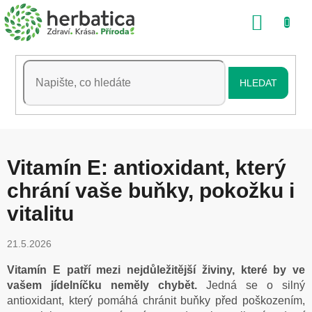
Přejít
NÁKU
na
obsah
KOŠÍK
HLEDAT
Vitamín E: antioxidant, který
chrání vaše buňky, pokožku i
vitalitu
21.5.2026
Vitamín E patří mezi nejdůležitější živiny, které by ve
vašem jídelníčku neměly chybět.
Jedná se o silný
antioxidant, který pomáhá chránit buňky před poškozením,