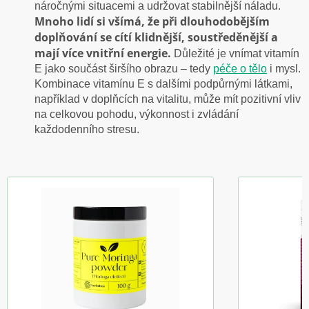
náročnými situacemi a udržovat stabilnější náladu.
Mnoho lidí si všímá, že při dlouhodobějším
doplňování se cítí klidnější, soustředěnější a
mají více vnitřní energie.
Důležité je vnímat vitamín
E jako součást širšího obrazu – tedy
péče o tělo
i mysl.
Kombinace vitamínu E s dalšími podpůrnými látkami,
například v doplňcích na vitalitu, může mít pozitivní vliv
na celkovou pohodu, výkonnost i zvládání
každodenního stresu.