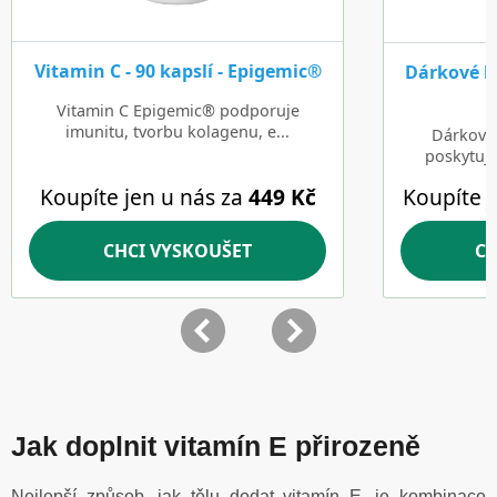
Jak doplnit vitamín E přirozeně
Nejlepší způsob, jak tělu dodat vitamín E, je kombinace