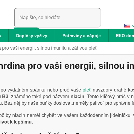
HLEDAT
a
Doplňky výživy
Potraviny a nápoje
EKO do
ro vaši energii, silnou imunitu a zářivou pleť
dina pro vaši energii, silnou i
í i po vydatném spánku nebo proč vaše
pleť
navzdory drahé kos
u B3
, známého také pod názvem
niacin
. Tento klíčový hráč v n
su. Bez něj by naše buňky doslova „neměly palivo“ pro správné 
oč by niacin neměl chybět ve vašem každodenním jídelníčku, v
ivot k lepšímu
.