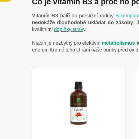
Co je vitamín B3 a proč ho 
Vitamín B3
patří do prestižní rodiny
B-komple
nedokáže dlouhodobě ukládat do zásoby
. 
kvalitními
doplňky stravy
.
Niacin je nezbytný pro efektivní
metabolismus
t
energii. Kromě toho chrání naše buňky před oxi