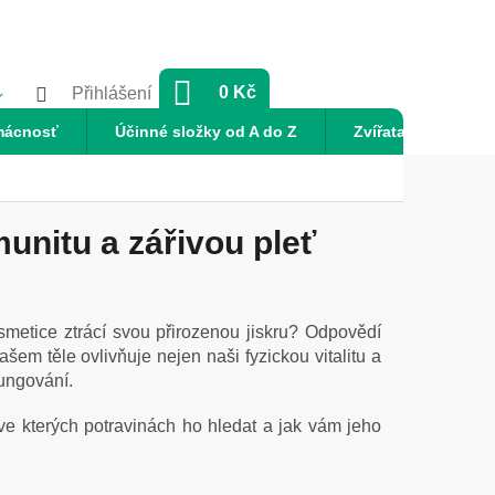
NÁKUPNÍ
0 Kč
Přihlášení
KOŠÍK
mácnosť
Účinné složky od A do Z
Zvířata
Nov
munitu a zářivou pleť
metice ztrácí svou přirozenou jiskru? Odpovědí
ašem těle ovlivňuje nejen naši fyzickou vitalitu a
fungování.
e kterých potravinách ho hledat a jak vám jeho