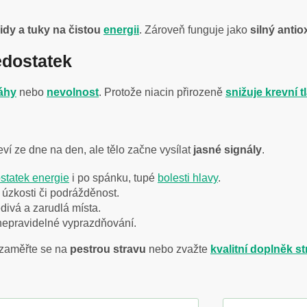
idy a tuky na čistou
energii
. Zároveň funguje jako
silný antio
edostatek
žáhy
nebo
nevolnost
. Protože niacin přirozeně
snižuje
krevní t
ví ze dne na den, ale tělo začne vysílat
jasné signály
.
statek energie
i po spánku, tupé
bolesti hlavy
.
, úzkosti či podrážděnost.
ědivá a zarudlá místa.
nepravidelné vyprazdňování.
 zaměřte se na
pestrou stravu
nebo zvažte
kvalitní doplněk s