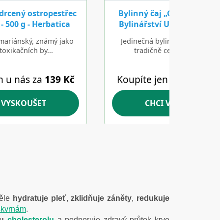
věle
hydratuje pleť
,
zklidňuje záněty
,
redukuje
skvrnám
.
nu
cholesterolu
a podporuje zdravý průtok krve