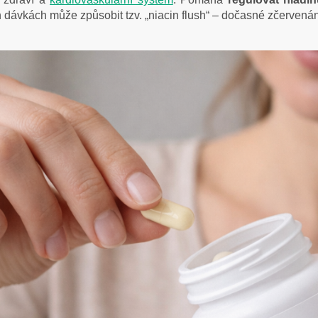
ch dávkách může způsobit tzv. „niacin flush“ – dočasné zčervená