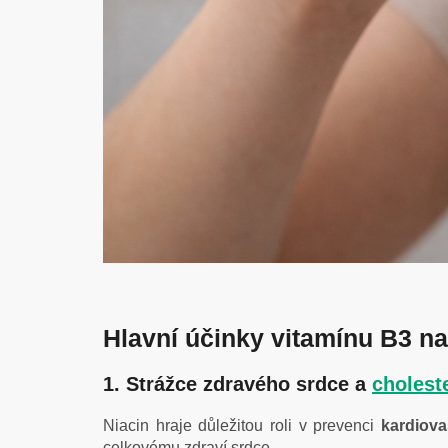
Hlavní účinky vitamínu B3 n
1. Strážce zdravého srdce a
cholest
Niacin hraje důležitou roli v prevenci
kardiov
celkovému zdraví srdce.