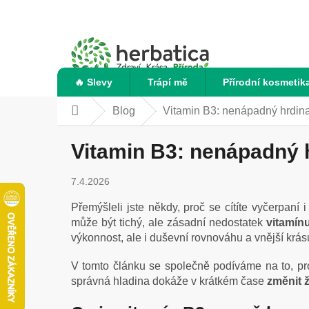
Přejít
na
obsah
🔥 Slevy
Trápí mě
Přírodní kosmetik
Blog
Vitamin B3: nenápadný hrdina p
Domů
Vitamin B3: nenápadný hr
7.4.2026
Přemýšleli jste někdy, proč se cítíte vyčerpan
může být tichý, ale zásadní nedostatek
vitamín
výkonnost, ale i duševní rovnováhu a vnější krá
V tomto článku se společně podíváme na to, pr
správná hladina dokáže v krátkém čase
změnit ž