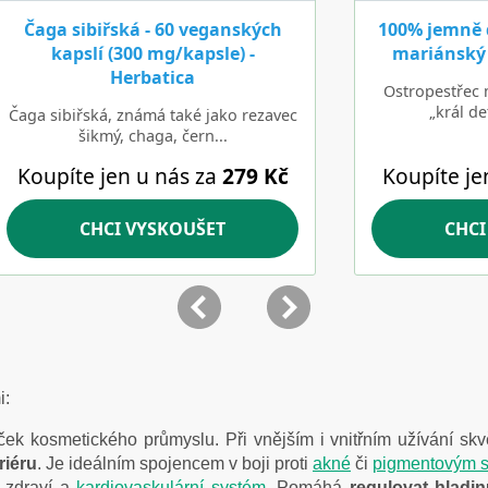
i:
ek kosmetického průmyslu. Při vnějším i vnitřním užívání sk
riéru
. Je ideálním spojencem v boji proti
akné
či
pigmentovým 
í zdraví a
kardiovaskulární systém
. Pomáhá
regulovat hladi