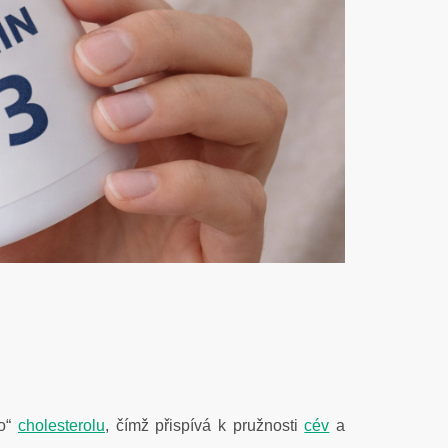
ho“
cholesterolu
, čímž přispívá k pružnosti
cév
a