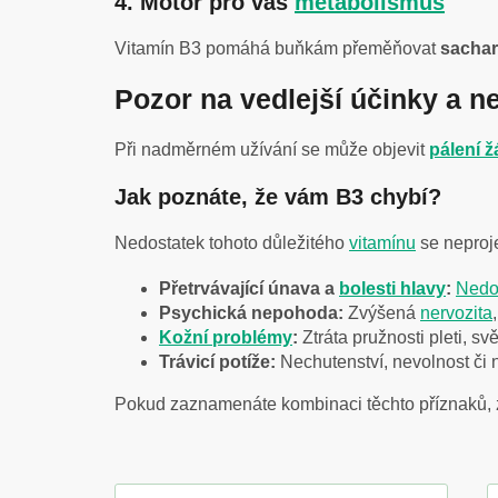
4. Motor pro váš
metabolismus
Vitamín B3 pomáhá buňkám přeměňovat
sachar
Pozor na vedlejší účinky a n
Při nadměrném užívání se může objevit
pálení 
Jak poznáte, že vám B3 chybí?
Nedostatek tohoto důležitého
vitamínu
se neproje
Přetrvávající únava a
bolesti hlavy
:
Nedo
Psychická nepohoda:
Zvýšená
nervozita
Kožní problémy
:
Ztráta pružnosti pleti, sv
Trávicí potíže:
Nechutenství, nevolnost či 
Pokud zaznamenáte kombinaci těchto příznaků,