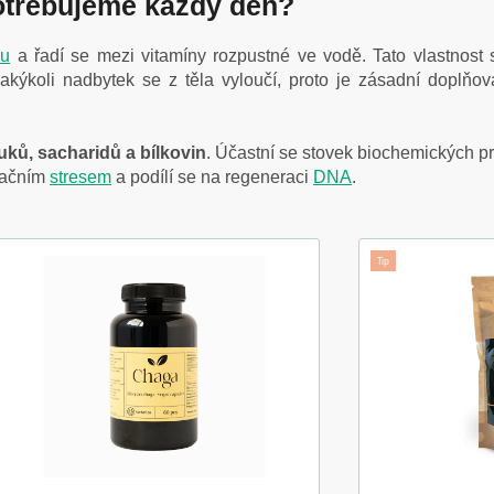
potřebujeme každý den?
xu
a řadí se mezi vitamíny rozpustné ve vodě. Tato vlastnost
Jakýkoli nadbytek se z těla vyloučí, proto je zásadní doplňo
uků, sacharidů a bílkovin
. Účastní se stovek biochemických pro
dačním
stresem
a podílí se na regeneraci
DNA
.