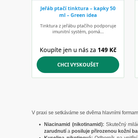
V praxi se setkáváme se dvěma hlavními formam
Niacinamid (nikotinamid):
Skutečný miláč
zarudnutí
a
posiluje přirozenou kožní ba
Kyselina nikotinová:
Odborník na vnitřn