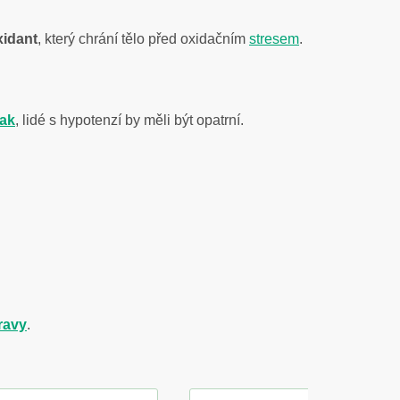
xidant
, který chrání tělo před oxidačním
stresem
.
lak
, lidé s hypotenzí by měli být opatrní.
travy
.