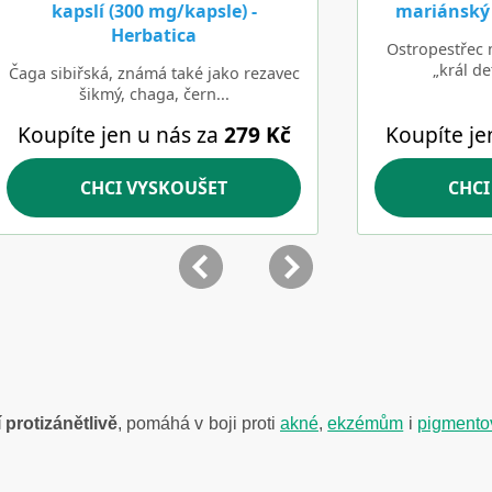
protizánětlivě
, pomáhá v boji proti
akné
,
ekzémům
i
pigmento