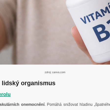
zdroj: canva.com
a lidský organismus
erolu
askulárních onemocnění
. Pomáhá snižovat hladinu „špatné