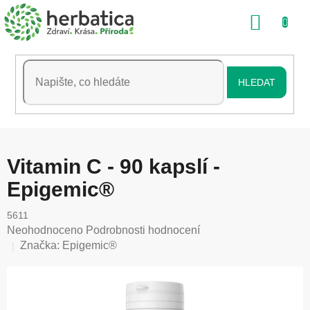
Přejít
NÁKU
na
obsah
KOŠÍK
HLEDAT
Vitamin C - 90 kapslí -
Epigemic®
5611
Průměrné
Neohodnoceno
Podrobnosti hodnocení
hodnocení
Značka:
Epigemic®
produktu
je
0,0
z