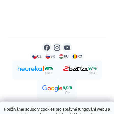
CZ
SK
HU
RO
99%
97%
(855x)
(692x)
5,0/5
(5x)
Používáme soubory cookies pro správné fungování webu a