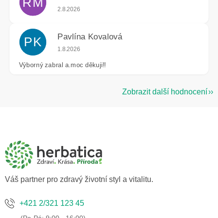
RM
Hodnocení obchodu je 5 z 5 hvězdiček.
2.8.2026
Pavlína Kovalová
PK
Hodnocení obchodu je 5 z 5 hvězdiček.
1.8.2026
Výborný zabral a.moc děkuji!!
Zobrazit další hodnocení
Z
á
p
a
t
í
Váš partner pro zdravý životní styl a vitalitu.
+421 2/321 123 45