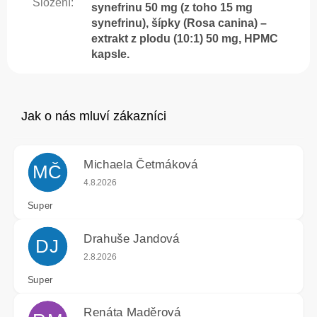
Složení
:
synefrinu 50 mg (z toho 15 mg
synefrinu), šípky (Rosa canina) –
extrakt z plodu (10:1) 50 mg, HPMC
kapsle.
Michaela Četmáková
MČ
Hodnocení obchodu je 5 z 5 hvězdiček.
4.8.2026
Super
Drahuše Jandová
DJ
Hodnocení obchodu je 5 z 5 hvězdiček.
2.8.2026
Super
Renáta Maděrová