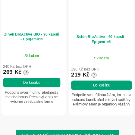
Zinek BioActive BIO - 90 kapslí
Selén BioActive - 60 kapslí -
- Epigemic®
Epigemic®
Skladem
Skladem
240 Kč bez DPH
196 Kč bez DPH
269 Kč
?
219 Kč
?
Do košíku
Do košíku
Podpořte svou imunitu, plodnost a
Podpořte svou štítnou žlázu, imunitu a
metabolismus. Prémiový zinek ve
ochranu buněk před volnými radikály.
výborně vstřebatelné formě
Prémiový selen je organicky vázán v
bisglycinátu, kterou vaše tělo
sušených pivovarských kvasnicích,
dokáže skutečně využít.
což představuje velmi dobře...