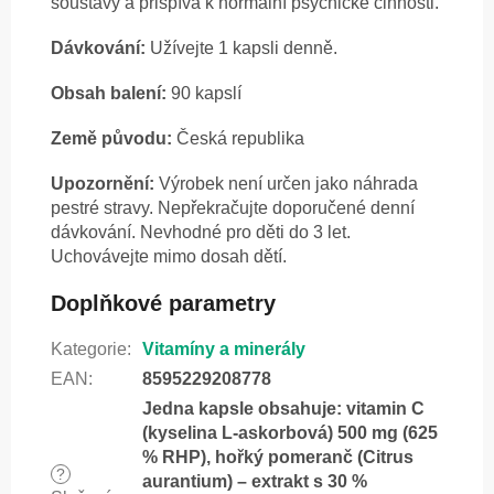
soustavy a přispívá k normální psychické činnosti.
Dávkování:
Užívejte 1 kapsli denně.
Obsah balení:
90 kapslí
Země původu:
Česká republika
Upozornění:
Výrobek není určen jako náhrada
pestré stravy. Nepřekračujte doporučené denní
dávkování. Nevhodné pro děti do 3 let.
Uchovávejte mimo dosah dětí.
Doplňkové parametry
Kategorie
:
Vitamíny a minerály
EAN
:
8595229208778
Jedna kapsle obsahuje: vitamin C
(kyselina L-askorbová) 500 mg (625
% RHP), hořký pomeranč (Citrus
?
aurantium) – extrakt s 30 %