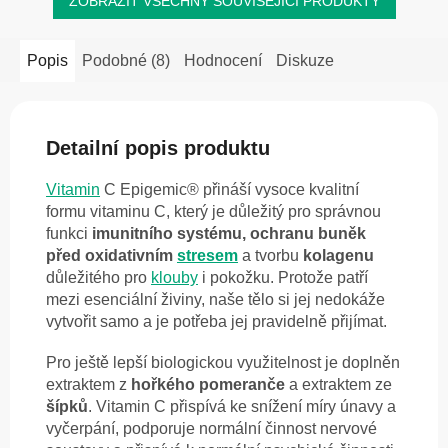
ZOBRAZIT VŠECHNY SOUVISEJÍCÍ PRODUKTY
Popis
Podobné (8)
Hodnocení
Diskuze
Detailní popis produktu
Vitamin
C Epigemic® přináší vysoce kvalitní
formu vitaminu C, který je důležitý pro správnou
funkci
imunitního systému, ochranu buněk
před oxidativním
stresem
a tvorbu
kolagenu
důležitého pro
klouby
i pokožku. Protože patří
mezi esenciální živiny, naše tělo si jej nedokáže
vytvořit samo a je potřeba jej pravidelně přijímat.
Pro ještě lepší biologickou využitelnost je doplněn
extraktem z
hořkého pomeranče
a extraktem ze
šípků
. Vitamin C přispívá ke snížení míry únavy a
vyčerpání, podporuje normální činnost nervové