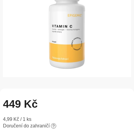
5
hvězdiček.
449 Kč
Měrná
4,99 Kč / 1 ks
cena:
Doručení do zahraničí
?