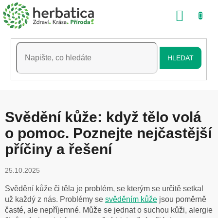
Přejít
NÁKU
na
obsah
KOŠÍK
HLEDAT
Svědění kůže: když tělo volá
o pomoc. Poznejte nejčastější
příčiny a řešení
25.10.2025
Svědění kůže či těla je problém, se kterým se určitě setkal
už každý z nás. Problémy se
svěděním kůže
jsou poměrně
časté, ale nepříjemné. Může se jednat o suchou kůži, alergie