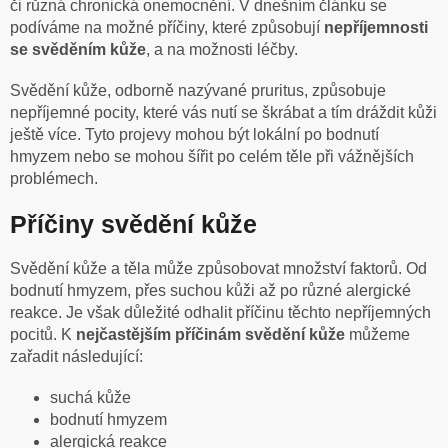
či různá chronická onemocnění. V dnešním článku se
podíváme na možné příčiny, které způsobují
nepříjemnosti
se svěděním kůže
, a na možnosti léčby.
Svědění kůže, odborně nazývané pruritus, způsobuje
nepříjemné pocity, které vás nutí se škrábat a tím dráždit kůži
ještě více. Tyto projevy mohou být lokální po bodnutí
hmyzem nebo se mohou šířit po celém těle při vážnějších
problémech.
Příčiny svědění kůže
Svědění kůže a těla může způsobovat množství faktorů. Od
bodnutí hmyzem, přes suchou kůži až po různé alergické
reakce. Je však důležité odhalit příčinu těchto nepříjemných
pocitů. K
nejčastějším příčinám svědění kůže
můžeme
zařadit následující:
suchá kůže
bodnutí hmyzem
alergická reakce