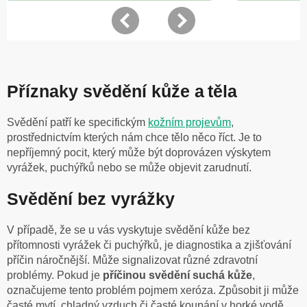
Příznaky svědění kůže a těla
Svědění patří ke specifickým
kožním projevům
,
prostřednictvím kterých nám chce tělo něco říct. Je to
nepříjemný pocit, který může být doprovázen výskytem
vyrážek, puchýřků nebo se může objevit zarudnutí.
Svědění bez vyrážky
V případě, že se u vás vyskytuje svědění kůže bez
přítomnosti vyrážek či puchýřků, je diagnostika a zjišťování
příčin náročnější. Může signalizovat různé zdravotní
problémy. Pokud je
příčinou svědění suchá kůže
,
označujeme tento problém pojmem xeróza. Způsobit ji může
časté mytí, chladný vzduch či časté koupání v horké vodě.