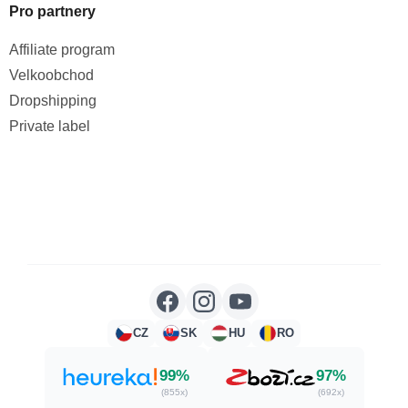
Pro partnery
Affiliate program
Velkoobchod
Dropshipping
Private label
CZ
SK
HU
RO
99%
97%
(855x)
(692x)