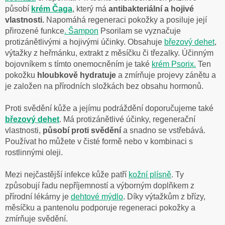
působí
krém
Čaga
, který má
antibakteriální a hojivé
vlastnosti.
Napomáhá regeneraci pokožky a posiluje její
přirozené funkce
.
Šampon
Psorilam
se vyznačuje
protizánětlivými a hojivými účinky. Obsahuje
březový dehet
,
výtažky z heřmánku, extrakt z měsíčku či třezalky. Účinným
bojovníkem s tímto onemocněním je také
krém Psorix.
Ten
pokožku
hloubkově hydratuje
a zmírňuje projevy zánětu a
je založen na přírodních složkách bez obsahu hormonů.
Proti svědění kůže a jejímu podráždění doporučujeme také
březový dehet
. Má protizánětlivé účinky, regenerační
vlastnosti,
působí proti svědění
a snadno se vstřebává.
Používat ho můžete v čisté formě nebo v kombinaci s
rostlinnými oleji.
Mezi nejčastější infekce kůže patří
kožní plísně
. Ty
způsobují řadu nepříjemností a výborným doplňkem z
přírodní lékárny je
dehtové
mýdlo
. Díky výtažkům z břízy,
měsíčku a pantenolu podporuje regeneraci pokožky a
zmírňuje svědění.