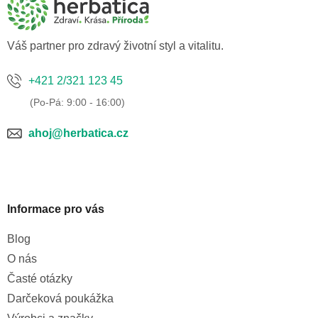
a
t
í
Váš partner pro zdravý životní styl a vitalitu.
+421 2/321 123 45
ahoj@herbatica.cz
Informace pro vás
Blog
O nás
Časté otázky
Darčeková poukážka