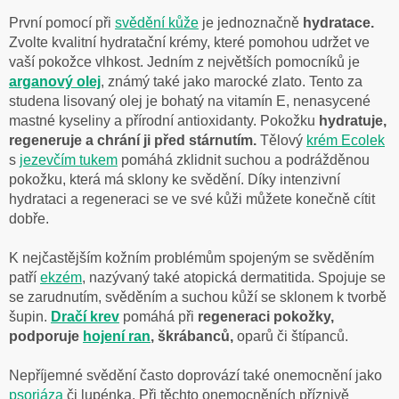
První pomocí při
svědění kůže
je jednoznačně
hydratace.
Zvolte kvalitní hydratační krémy, které pomohou udržet ve
vaší pokožce vlhkost. Jedním z největších pomocníků je
arganový olej
, známý také jako marocké zlato. Tento za
studena lisovaný olej je bohatý na vitamín E, nenasycené
mastné kyseliny a přírodní antioxidanty. Pokožku
hydratuje,
regeneruje a chrání ji před stárnutím.
Tělový
krém Ecolek
s
jezevčím tukem
pomáhá zklidnit suchou a podrážděnou
pokožku, která má sklony ke svědění. Díky intenzivní
hydrataci a regeneraci se ve své kůži můžete konečně cítit
dobře.
K nejčastějším kožním problémům spojeným se svěděním
patří
ekzém
, nazývaný také atopická dermatitida. Spojuje se
se zarudnutím, svěděním a suchou kůží se sklonem k tvorbě
šupin.
Dračí krev
pomáhá při
regeneraci pokožky,
podporuje
hojení ran
, škrábanců,
oparů či štípanců.
Nepříjemné svědění často doprovází také onemocnění jako
psoriáza
či lupénka. Při těchto onemocněních příznivě