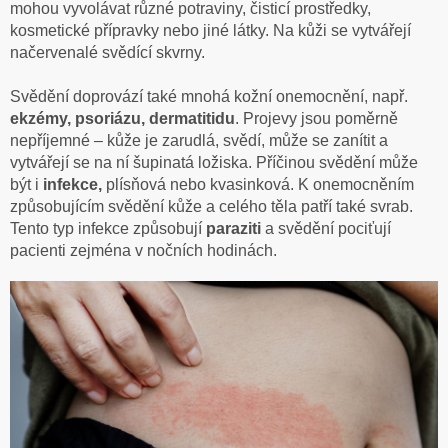
mohou vyvolávat různé potraviny, čisticí prostředky,
kosmetické přípravky nebo jiné látky. Na kůži se vytvářejí
načervenalé svědící skvrny.
Svědění doprovází také mnohá kožní onemocnění, např.
ekzémy, psoriázu, dermatitidu
. Projevy jsou poměrně
nepříjemné – kůže je zarudlá, svědí, může se zanítit a
vytvářejí se na ní šupinatá ložiska. Příčinou svědění může
být i
infekce,
plísňová nebo kvasinková. K onemocněním
způsobujícím svědění kůže a celého těla patří také svrab.
Tento typ infekce způsobují
paraziti
a svědění pociťují
pacienti zejména v nočních hodinách.