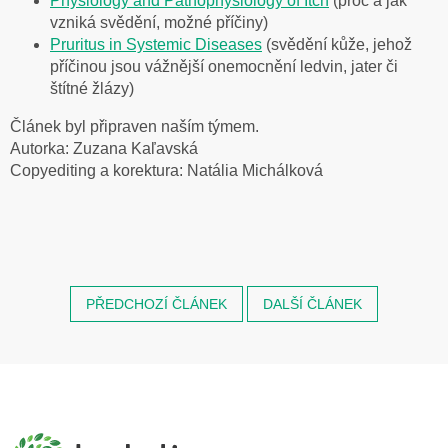
Physiology and Pathophysiology of Itch
(proč a jak
vzniká svědění, možné příčiny)
Pruritus in Systemic Diseases
(svědění kůže, jehož
příčinou jsou vážnější onemocnění ledvin, jater či
štítné žlázy)
Článek byl připraven naším týmem.
Autorka: Zuzana
Kaľavská
Copyediting a korektura: Natália Michálková
PŘEDCHOZÍ ČLÁNEK
DALŠÍ ČLÁNEK
Z
á
p