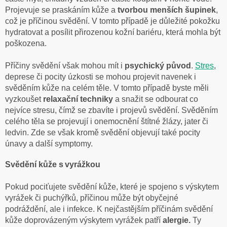
Projevuje se praskáním kůže a
tvorbou menších šupinek
,
což je příčinou svědění. V tomto případě je důležité pokožku
hydratovat a posílit přirozenou kožní bariéru, která mohla být
poškozena.
Příčiny svědění však mohou mít i
psychický původ
.
Stres
,
deprese či pocity úzkosti se mohou projevit navenek i
svěděním kůže na celém těle. V tomto případě byste měli
vyzkoušet
relaxační techniky
a snažit se odbourat co
nejvíce stresu, čímž se zbavíte i projevů svědění. Svěděním
celého těla se projevují i onemocnění štítné žlázy, jater či
ledvin. Zde se však kromě svědění objevují také pocity
únavy a další symptomy.
Svědění kůže s vyrážkou
Pokud pociťujete svědění kůže, které je spojeno s výskytem
vyrážek či puchýřků, příčinou může být obyčejné
podráždění, ale i infekce. K nejčastějším příčinám svědění
kůže doprovázeným výskytem vyrážek patří
alergie.
Ty