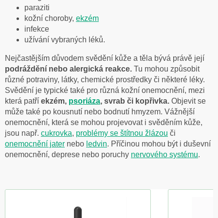
paraziti
kožní choroby,
ekzém
infekce
užívání vybraných léků.
Nejčastějším důvodem svědění kůže a těla bývá právě její
podráždění nebo alergická reakce.
Tu mohou způsobit
různé potraviny, látky, chemické prostředky či některé léky.
Svědění je typické také pro různá kožní onemocnění, mezi
která patří
ekzém,
psoriáza
, svrab či kopřivka.
Objevit se
může také po kousnutí nebo bodnutí hmyzem. Vážnější
onemocnění, která se mohou projevovat i svěděním kůže,
jsou např.
cukrovka
,
problémy se štítnou žlázou
či
onemocnění jater
nebo
ledvin
. Příčinou mohou být i duševní
onemocnění, deprese nebo poruchy
nervového systému
.