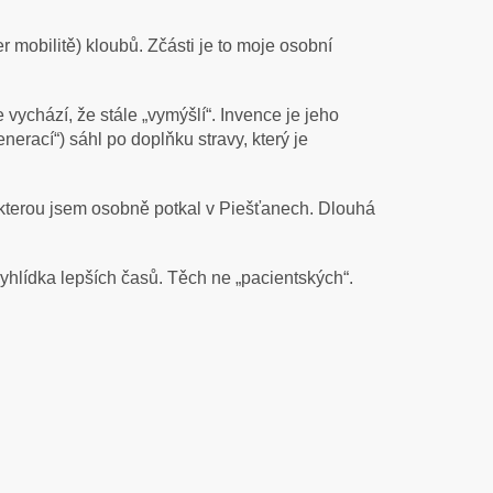
per mobilitě) kloubů. Zčásti je to moje osobní
 vychází, že stále „vymýšlí“. Invence je jeho
nerací“) sáhl po doplňku stravy, který je
 kterou jsem osobně potkal v Piešťanech. Dlouhá
yhlídka lepších časů. Těch ne „pacientských“.