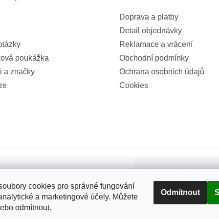
Doprava a platby
Detail objednávky
otázky
Reklamace a vrácení
ová poukážka
Obchodní podmínky
i a značky
Ochrana osobních údajů
ze
Cookies
99%
(855x)
oubory cookies pro správné fungování
Odmítnout
S
analytické a marketingové účely. Můžete
nebo odmítnout.