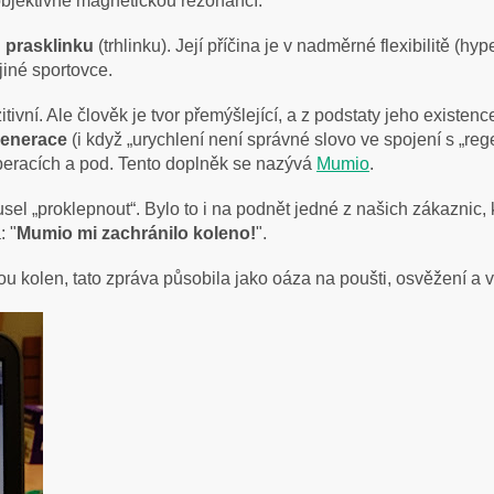
objektivně magnetickou rezonancí.
 prasklinku
(trhlinku). Její příčina je v nadměrné flexibilitě (hy
jiné sportovce.
vní. Ale člověk je tvor přemýšlející, a z podstaty jeho existence
generace
(i když „urychlení není správné slovo ve spojení s „rege
operacích a pod. Tento doplněk se nazývá
Mumio
.
el „proklepnout“. Bylo to i na podnět jedné z našich zákaznic,
: "
Mumio mi zachránilo koleno!
".
 kolen, tato zpráva působila jako oáza na poušti, osvěžení a v