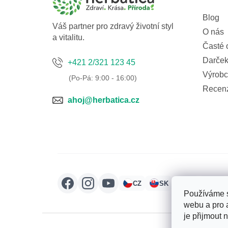
t
í
Blog
Váš partner pro zdravý životní styl
O nás
a vitalitu.
Časté 
Darček
+421 2/321 123 45
Výrobc
Recen
ahoj@herbatica.cz
CZ
SK
HU
RO
Používáme s
webu a pro 
je přijmout 