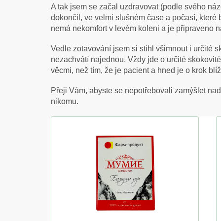
A tak jsem se začal uzdravovat (podle svého náz
dokončil, ve velmi slušném čase a počasí, které by
nemá nekomfort v levém koleni a je připraveno na 
Vedle zotavování jsem si stihl všimnout i určité 
nezachvátí najednou. Vždy jde o určité skokovité
věcmi, než tím, že je pacient a hned je o krok blí
Přeji Vám, abyste se nepotřebovali zamýšlet nad 
nikomu.