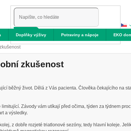
HLEDAT
a
Doplňky výživy
Potraviny a nápoje
EKO do
 zkušenost
sobní zkušenost
jící běžný život. Dělá z Vás pacienta. Člověka čekajícího na st
ce limitující. Závody vám utíkají před očima, týden za týdnem pr
rt a výsledky.
lej, z dobře rozjeté triatlonové sezóny, tedy hlavní koleje. Jeli