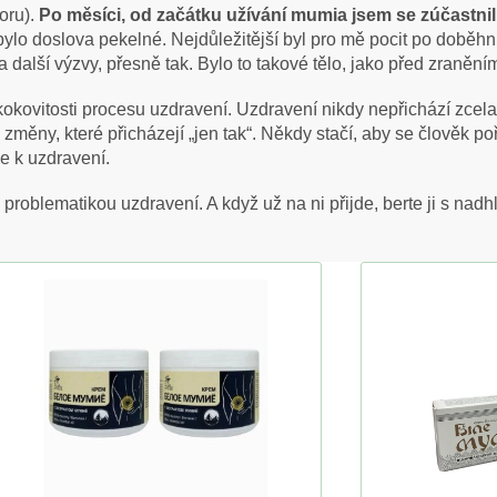
oru).
Po měsíci, od začátku užívání mumia jsem se zúčastn
lo doslova pekelné. Nejdůležitější byl pro mě pocit po doběhnutí. 
další výzvy, přesně tak. Bylo to takové tělo, jako před zranění
skokovitosti procesu uzdravení. Uzdravení nikdy nepřichází zcela
 změny, které přicházejí „jen tak“. Někdy stačí, aby se člověk p
že k uzdravení.
problematikou uzdravení. A když už na ni přijde, berte ji s nad