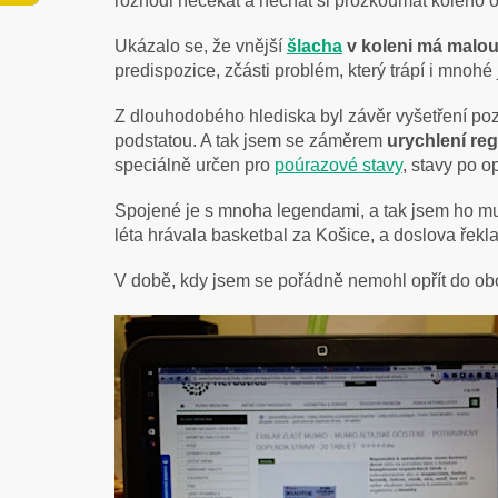
rozhodl nečekat a nechat si prozkoumat koleno 
Ukázalo se, že vnější
šlacha
v koleni má malou
predispozice, zčásti problém, který trápí i mnohé 
Z dlouhodobého hlediska byl závěr vyšetření poziti
podstatou. A tak jsem se záměrem
urychlení re
speciálně určen pro
poúrazové stavy
, stavy po 
Spojené je s mnoha legendami, a tak jsem ho mus
léta hrávala basketbal za Košice, a doslova řekla
V době, kdy jsem se pořádně nemohl opřít do obou