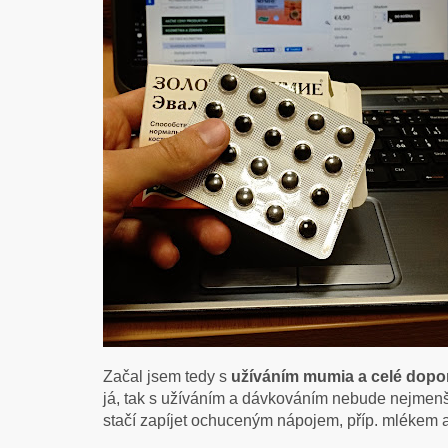
Začal jsem tedy s
užíváním mumia a celé dopo
já, tak s užíváním a dávkováním nebude nejmenš
stačí zapíjet ochuceným nápojem, příp. mlékem a