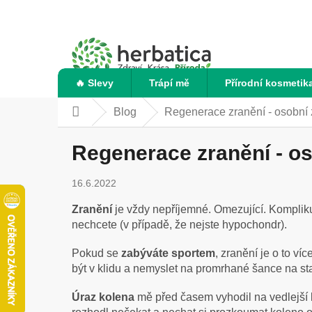
Přejít
na
obsah
🔥 Slevy
Trápí mě
Přírodní kosmetik
Blog
Regenerace zranění - osobní
Domů
Regenerace zranění - o
16.6.2022
Zranění
je vždy nepříjemné. Omezující. Kompliku
nechcete (v případě, že nejste hypochondr).
Pokud se
zabýváte sportem
, zranění je o to ví
být v klidu a nemyslet na promrhané šance na sta
Úraz kolena
mě před časem vyhodil na vedlejší ko