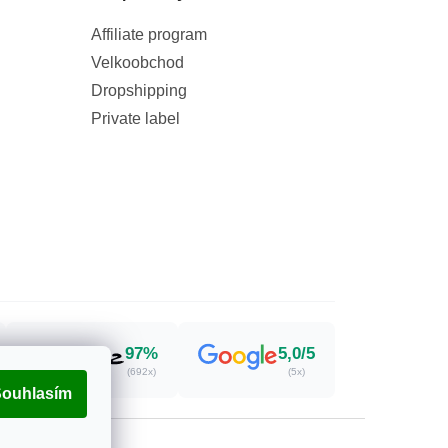
Affiliate program
Velkoobchod
Dropshipping
Private label
97%
5,0/5
(692x)
(5x)
ouhlasím