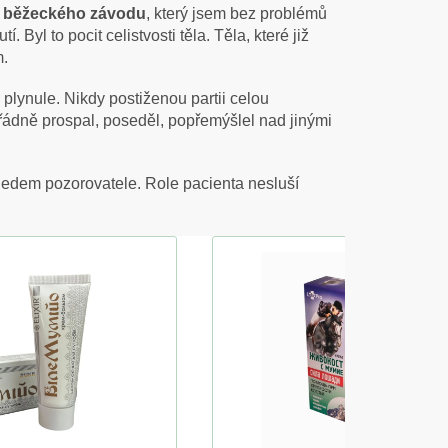
il běžeckého závodu
, který jsem bez problémů
Byl to pocit celistvosti těla. Těla, které již
m.
 plynule. Nikdy postiženou partii celou
ořádně prospal, poseděl, popřemýšlel nad jinými
hledem pozorovatele. Role pacienta nesluší