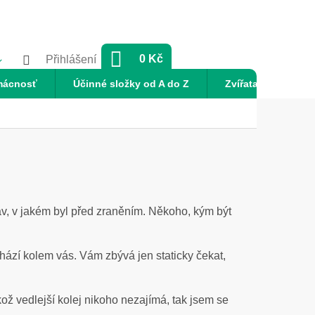
NÁKUPNÍ
0 Kč
Přihlášení
KOŠÍK
mácnosť
Účinné složky od A do Z
Zvířata
Nov
av, v jakém byl před zraněním. Někoho, kým být
ochází kolem vás. Vám zbývá jen staticky čekat,
kož vedlejší kolej nikoho nezajímá, tak jsem se