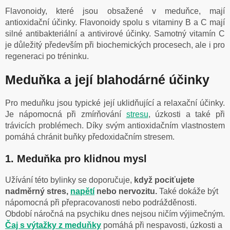
Flavonoidy, které jsou obsažené v meduňce, mají
antioxidační účinky. Flavonoidy spolu s vitaminy B a C mají
silné antibakteriální a antivirové účinky. Samotný vitamín C
je důležitý především při biochemických procesech, ale i pro
regeneraci po tréninku.
Meduňka a její blahodárné účinky
Pro meduňku jsou typické její uklidňující a relaxační účinky.
Je nápomocná při zmírňování
stresu
, úzkosti a také při
trávicích problémech. Díky svým antioxidačním vlastnostem
pomáhá chránit buňky předoxidačním stresem.
1. Meduňka pro klidnou mysl
Užívání této bylinky se doporučuje,
když pociťujete
nadměrný stres,
napětí
nebo nervozitu.
Také dokáže být
nápomocná při přepracovanosti nebo podrážděnosti.
Období náročná na psychiku dnes nejsou ničím výjimečným.
Čaj s výtažky z meduňky
pomáhá při nespavosti, úzkosti a