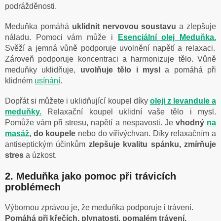
podrážděnosti.
Meduňka pomáhá
uklidnit nervovou soustavu
a zlepšuje
náladu. Pomoci vám může i
Esenciální olej Meduňka.
Svěží a jemná vůně podporuje uvolnění napětí a relaxaci.
Zároveň podporuje koncentraci a harmonizuje tělo. Vůně
meduňky uklidňuje,
uvolňuje tělo i mysl
a pomáhá při
klidném
usínání
.
Dopřát si můžete i uklidňující koupel díky
oleji z levandule a
meduňky.
Relaxační koupel uklidní vaše tělo i mysl.
Pomůže vám při stresu, napětí a nespavosti. Je
vhodný
na
masáž
, do koupele
nebo do vířivýchvan. Díky relaxačním a
antiseptickým účinkům
zlepšuje kvalitu spánku, zmírňuje
stres
a úzkost.
2. Meduňka jako pomoc při trávicích
problémech
Výbornou zprávou je, že meduňka podporuje i trávení.
Pomáhá při křečích, plynatosti, pomalém trávení.