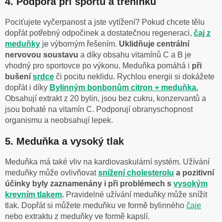
4. Podpora při sportu a tréninku
Pociťujete vyčerpanost a jste vytížení? Pokud chcete tělu
dopřát potřebný odpočinek a dostatečnou regeneraci,
čaj z
meduňky
je výborným řešením.
Uklidňuje centrální
nervovou soustavu
a díky obsahu vitamínů C a B je
vhodný pro sportovce po výkonu. Meduňka pomáhá i
při
bušení
srdce
či pocitu neklidu. Rychlou energii si dokážete
dopřát i díky
Bylinným bonbonům citron + meduňka.
Obsahují extrakt z 20 bylin, jsou bez cukru, konzervantů a
jsou bohaté na vitamín C. Podporují obranyschopnost
organismu a neobsahují lepek.
5. Meduňka a vysoký tlak
Meduňka má také vliv na kardiovaskulární systém. Užívání
meduňky může ovlivňovat
snížení cholesterolu
a pozitivní
účinky byly zaznamenány i při problémech s
vysokým
krevním tlakem
.
Pravidelné užívání meduňky může snížit
tlak. Dopřát si můžete meduňku ve formě bylinného
čaje
nebo extraktu z meduňky ve formě kapslí.