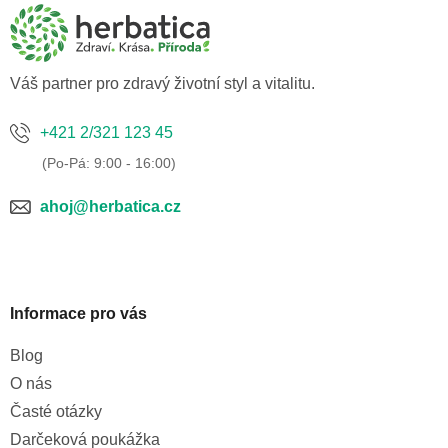
p
a
t
í
Váš partner pro zdravý životní styl a vitalitu.
+421 2/321 123 45
ahoj@herbatica.cz
Informace pro vás
Blog
O nás
Časté otázky
Darčeková poukážka