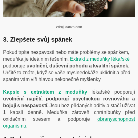
zdroj: canva.com
3. Zlepšete svůj spánek
Pokud trpíte nespavostí nebo máte problémy se spánkem,
meduňka je ideálním řešením.
Extrakt z meduňky lékařské
podporuje
uvolnění, duševní pohodu a kvalitní spánek.
Určitě to znáte, když se vaše myslnedokáže uklidnit a před
spaním vám víří hlavou nekonečné myšlenky.
Kapsle s extraktem z meduňky
lékařské podporují
uvolnění napětí, podporují psychickou rovnováhu a
bojují s nespavostí.
Jsou bez přidaných aditiv a stačí užívat
1 kapsli denně. Meduňka zároveň chráníbuňky před
oxidačním stresem a podporuje
obranyschopnost
organismu
.