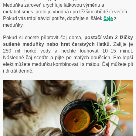
Meduňka zároveň urychluje látkovou výměnu a
metabolismus, proto je vhodná i po těžším obědě či večeři.
Pokud vás trápí trávicí potíže, dopřejte si šálek
čaje
z
meduňky.
Pokud si chcete připravit čaj doma,
postačí vám 2 lžičky
sušené meduňky nebo hrst čerstvých lístků.
Zalijte je
250 ml horké vody a nechte louhovat 10–15 minut.
Následně čaj sceďte a pijte po malých doušcích. Pro lepší
efekt můžete meduňku kombinovat i s mátou. Čaj můžete pít
i třikrát denně.