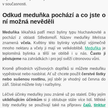
v současnosti.
Odkud meduňka pochází a co jste o
ní možná nevěděli
Meduňka
lékařská patří mezi byliny typu hluchavkovité a
pochází z oblasti Středomoří. Název meduňky
Melissa
znamená
včela.
Květiny této bylinky vytvářejí výjimečně
mnoho nektaru a včely ji mají ve velkéoblibě.
Meduňka
je
teplomilná bylinka a těší se oblibě i u nás.
Často ji
pěstujeme
na zahrádkách i pro její svěží citronovou vůni.
Kromě přírodních výživových doplňků si můžete meduňku
vypěstovat nebo nasbírat. Ať už chcete použít
čerstvé lístky
nebo sušenou rostlinu,
její sběr je vhodný od června do
září. Sbírat můžete listy i naťbyliny.
Léčivé účinky meduňky jsou známé už po staletí. Díky jejím
uklidňujícím účinkům
si ji oblubuje stále více lidí. Měkké
listy meduňky se používají také na přípravu
čajů
,
tinktur