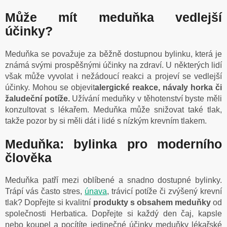
Může mít meduňka vedlejší
účinky?
Meduňka se považuje za běžně dostupnou bylinku, která je
známá svými prospěšnými účinky na zdraví. U některých lidí
však může vyvolat i nežádoucí reakci a projeví se vedlejší
účinky. Mohou se objevit
alergické reakce, návaly horka či
žaludeční potíže.
Užívání meduňky v těhotenství byste měli
konzultovat s lékařem. Meduňka může snižovat také tlak,
takže pozor by si měli dát i lidé s nízkým krevním tlakem.
Meduňka: bylinka pro moderního
člověka
Meduňka patří mezi oblíbené a snadno dostupné bylinky.
Trápí vás často stres,
únava
, trávicí potíže či zvýšený krevní
tlak? Dopřejte si kvalitní
produkty s obsahem meduňky
od
společnosti Herbatica. Dopřejte si každý den čaj, kapsle
nebo koupel a pocítíte jedinečné účinky meduňky lékařské