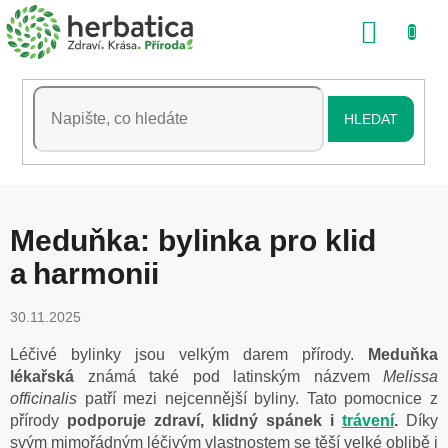
Přejít
NÁKU
na
obsah
KOŠÍK
HLEDAT
Meduňka: bylinka pro klid
a harmonii
30.11.2025
Léčivé bylinky jsou velkým darem přírody.
Meduňka
lékařská
známá také pod latinským názvem
Melissa
officinalis
patří mezi nejcennější byliny. Tato pomocnice z
přírody
podporuje zdraví, klidný spánek i
trávení
.
Díky
svým mimořádným léčivým vlastnostem se těší velké oblibě i