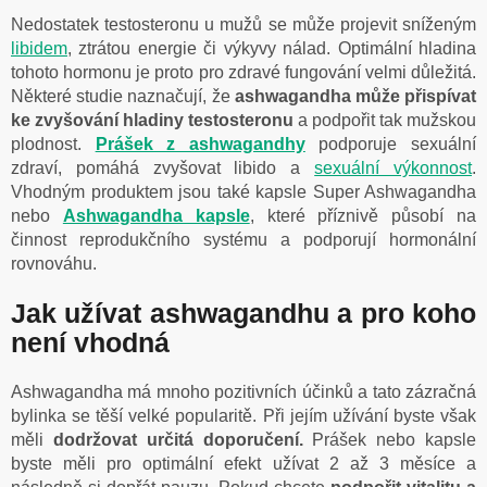
Nedostatek testosteronu u mužů se může projevit sníženým
libidem
, ztrátou energie či výkyvy nálad. Optimální hladina
tohoto hormonu je proto pro zdravé fungování velmi důležitá.
Některé studie naznačují, že
ashwagandha může přispívat
ke zvyšování hladiny testosteronu
a podpořit tak mužskou
plodnost.
Prášek z ashwagandhy
podporuje sexuální
zdraví, pomáhá zvyšovat libido a
sexuální výkonnost
.
Vhodným produktem jsou také kapsle Super Ashwagandha
nebo
Ashwagandha kapsle
, které příznivě působí na
činnost reprodukčního systému a podporují hormonální
rovnováhu.
Jak užívat ashwagandhu a pro koho
není vhodná
Ashwagandha má mnoho pozitivních účinků a tato zázračná
bylinka se těší velké popularitě. Při jejím užívání byste však
měli
dodržovat určitá doporučení.
Prášek nebo kapsle
byste měli pro optimální efekt užívat 2 až 3 měsíce a