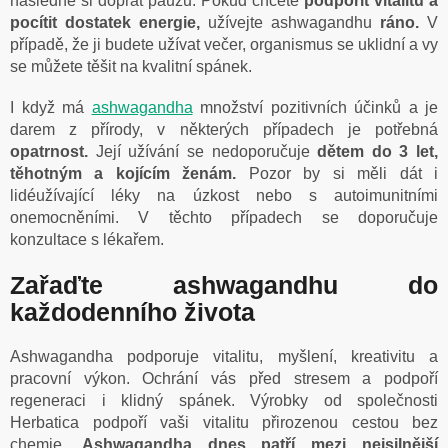
následně si dopřát pauzu. Pokud chcete
podpořit vitalitu a
pocítit dostatek energie,
užívejte ashwagandhu
ráno.
V
případě, že ji budete užívat večer, organismus se uklidní a vy
se můžete těšit na kvalitní spánek.
I když má
ashwagandha
množství pozitivních účinků a je
darem z přírody, v některých případech je potřebná
opatrnost.
Její užívání se nedoporučuje
dětem do 3 let,
těhotným a kojícím ženám.
Pozor by si měli dát i
lidéužívající léky na úzkost nebo s autoimunitními
onemocněními. V těchto případech se doporučuje
konzultace s lékařem.
Zařaďte ashwagandhu do
každodenního života
Ashwagandha podporuje vitalitu, myšlení, kreativitu a
pracovní výkon. Ochrání vás před stresem a podpoří
regeneraci i klidný spánek. Výrobky od společnosti
Herbatica podpoří vaši vitalitu přirozenou cestou bez
chemie.
Ashwagandha dnes patří mezi nejsilnější