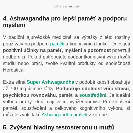
zdroj: canva.com
4. Ashwagandha pro lepší paměť a podporu
myšlení
V tradiční ájurvédské medicíně se výtažky z této rostliny
používaly na podporu
paměti
a kognitivních funkcí. Dnes její
pozitivní účinky na paměť, myšlení a pozornost
potvrzují
i odborníci. Pokud potřebujete podpořitkognitivní výkon kvůli
studiu nebo práci, zvolte kvalitní produkty od společnosti
Herbatica.
Extra silná
Super Ashwagandha
v podobě kapslí obsahuje
až 700 mg účinné látky.
Podporuje odolnost vůči stresu,
psychickou rovnováhu, paměť a
soustředění
.
Je ideální
volbou pro ty, kteří mají velmi vytíženoumysl. Pro zlepšení
paměti, soustředění a celkového kognitivního výkonu si
můžete zvolit také
Ashwagandha prášek
z kořene.
5. Zvýšení hladiny testosteronu u mužů