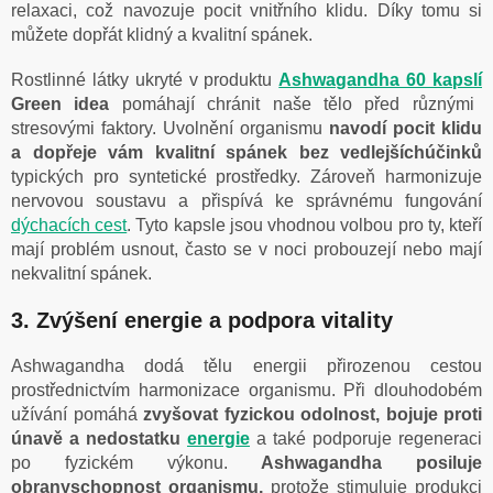
relaxaci, což navozuje pocit vnitřního klidu. Díky tomu si
můžete dopřát klidný a kvalitní spánek.
Rostlinné látky ukryté v produktu
Ashwagandha 60 kapslí
Green idea
pomáhají chránit naše tělo před různými
stresovými faktory. Uvolnění organismu
navodí pocit klidu
a dopřeje vám kvalitní spánek bez vedlejšíchúčinků
typických pro syntetické prostředky. Zároveň harmonizuje
nervovou soustavu a přispívá ke správnému fungování
dýchacích cest
. Tyto kapsle jsou vhodnou volbou pro ty, kteří
mají problém usnout, často se v noci probouzejí nebo mají
nekvalitní spánek.
3. Zvýšení energie a podpora vitality
Ashwagandha dodá tělu energii přirozenou cestou
prostřednictvím harmonizace organismu. Při dlouhodobém
užívání pomáhá
zvyšovat fyzickou odolnost, bojuje proti
únavě a nedostatku
energie
a také podporuje regeneraci
po fyzickém výkonu.
Ashwagandha posiluje
obranyschopnost organismu,
protože stimuluje produkci