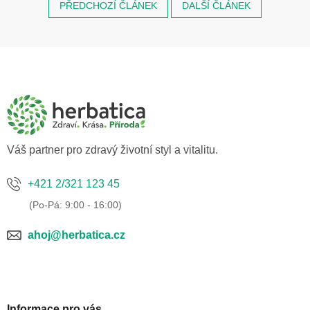
PŘEDCHOZÍ ČLÁNEK
DALŠÍ ČLÁNEK
Z
á
p
a
t
í
Váš partner pro zdravý životní styl a vitalitu.
+421 2/321 123 45
ahoj@herbatica.cz
Informace pro vás