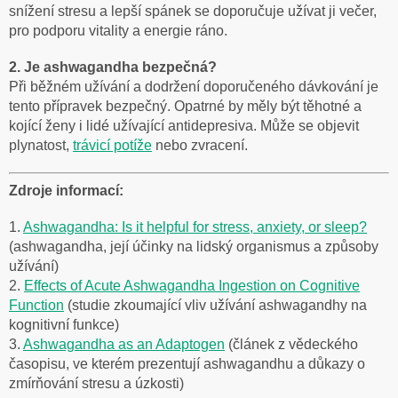
snížení stresu a lepší spánek se doporučuje užívat ji večer,
pro podporu vitality a energie ráno.
2. Je ashwagandha bezpečná?
Při běžném užívání a dodržení doporučeného dávkování je
tento přípravek bezpečný. Opatrné by měly být těhotné a
kojící ženy i lidé užívající antidepresiva. Může se objevit
plynatost,
trávicí potíže
nebo zvracení.
Zdroje informací:
1.
Ashwagandha: Is it helpful for stress, anxiety, or sleep?
(ashwagandha, její účinky na lidský organismus a způsoby
užívání)
2.
Effects of Acute Ashwagandha Ingestion on Cognitive
Function
(studie zkoumající vliv užívání ashwagandhy na
kognitivní funkce)
3.
Ashwagandha as an Adaptogen
(článek z vědeckého
časopisu, ve kterém prezentují ashwagandhu a důkazy o
zmírňování stresu a úzkosti)