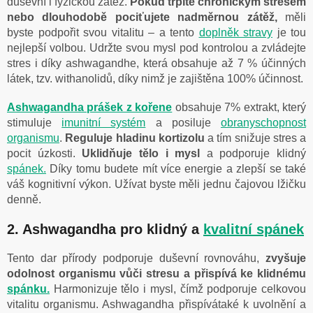
duševní i fyzickou zátěž.
Pokud trpíte chronickým stresem
nebo dlouhodobě pociťujete nadměrnou zátěž,
měli
byste podpořit svou vitalitu – a tento
doplněk stravy
je tou
nejlepší volbou. Udržte svou mysl pod kontrolou a zvládejte
stres i díky ashwagandhe, která obsahuje až 7 % účinných
látek, tzv. withanolidů, díky nimž je zajištěna 100% účinnost.
Ashwagandha prášek z kořene
obsahuje 7% extrakt, který
stimuluje
imunitní systém
a posiluje
obranyschopnost
organismu
.
Reguluje hladinu kortizolu
a tím snižuje stres a
pocit úzkosti.
Uklidňuje tělo i mysl
a podporuje klidný
spánek.
Díky tomu budete mít více energie a zlepší se také
váš kognitivní výkon. Užívat byste měli jednu čajovou lžičku
denně.
2. Ashwagandha pro klidný a
kvalitní spánek
Tento dar přírody podporuje duševní rovnováhu,
zvyšuje
odolnost organismu vůči stresu a přispívá ke klidnému
spánku.
Harmonizuje tělo i mysl, čímž podporuje celkovou
vitalitu organismu. Ashwagandha přispívátaké k uvolnění a