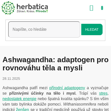
Přejít
NÁKU
na
obsah
KOŠÍK
HLEDAT
Ashwagandha: adaptogen pro
rovnováhu těla a mysli
28.11.2025
Ashwagandha patří mezi
přírodní adaptogeny
a vyznačuje
se
příznivými účinky na tělo i mysl.
Trápí vás
stres
,
nedostatek energie
nebo špatná kvalita spánku? S tím vším
vám tato bylinka dokáže pomoci.
Withaniasomnifera
neboli
indický
ženšen
se v tradiční medicíně používá už stovky let