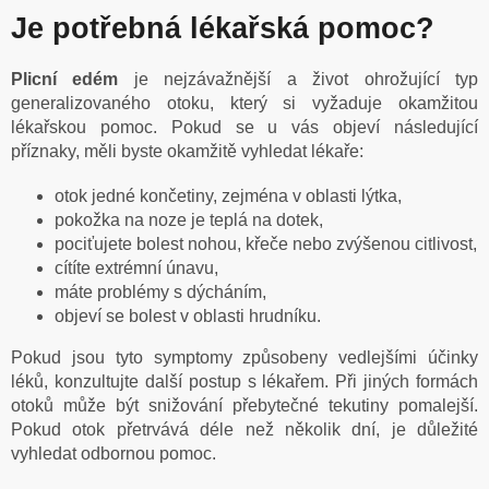
Je potřebná lékařská pomoc?
Plicní edém
je nejzávažnější a život ohrožující typ
generalizovaného otoku, který si vyžaduje okamžitou
lékařskou pomoc. Pokud se u vás objeví následující
příznaky, měli byste okamžitě vyhledat lékaře:
otok jedné končetiny, zejména v oblasti lýtka,
pokožka na noze je teplá na dotek,
pociťujete bolest nohou, křeče nebo zvýšenou citlivost,
cítíte extrémní únavu,
máte problémy s dýcháním,
objeví se bolest v oblasti hrudníku.
Pokud jsou tyto symptomy způsobeny vedlejšími účinky
léků, konzultujte další postup s lékařem. Při jiných formách
otoků může být snižování přebytečné tekutiny pomalejší.
Pokud otok přetrvává déle než několik dní, je důležité
vyhledat odbornou pomoc.