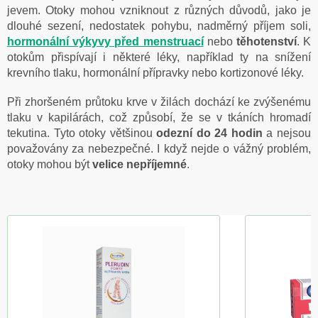
jevem. Otoky mohou vzniknout z různých důvodů, jako je
dlouhé sezení, nedostatek pohybu, nadměrný příjem soli,
hormonální výkyvy před menstruací
nebo
těhotenství
. K
otokům přispívají i některé léky, například ty na snížení
krevního tlaku, hormonální přípravky nebo kortizonové léky.
Při zhoršeném průtoku krve v žilách dochází ke zvýšenému
tlaku v kapilárách, což způsobí, že se v tkáních hromadí
tekutina. Tyto otoky většinou
odezní do 24 hodin
a nejsou
považovány za nebezpečné. I když nejde o vážný problém,
otoky mohou být
velice nepříjemné
.