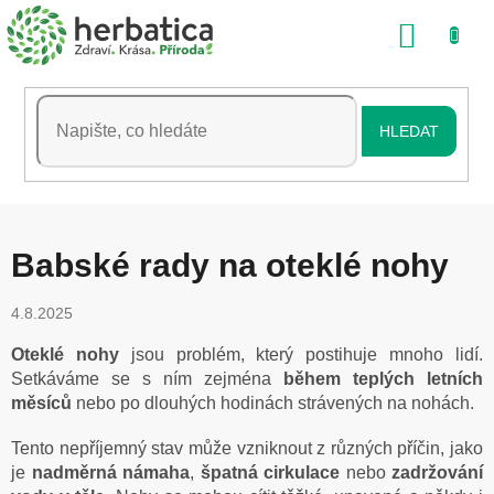
Přejít
NÁKU
na
obsah
KOŠÍK
HLEDAT
Babské rady na oteklé nohy
4.8.2025
Oteklé nohy
jsou problém, který postihuje mnoho lidí.
Setkáváme se s ním zejména
během teplých letních
měsíců
nebo po dlouhých hodinách strávených na nohách.
Tento nepříjemný stav může vzniknout z různých příčin, jako
je
nadměrná námaha
,
špatná cirkulace
nebo
zadržování