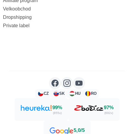
Affiliate program
Velkoobchod
Dropshipping
Private label
CZ
SK
HU
RO
99%
97%
(855x)
(692x)
5,0/5