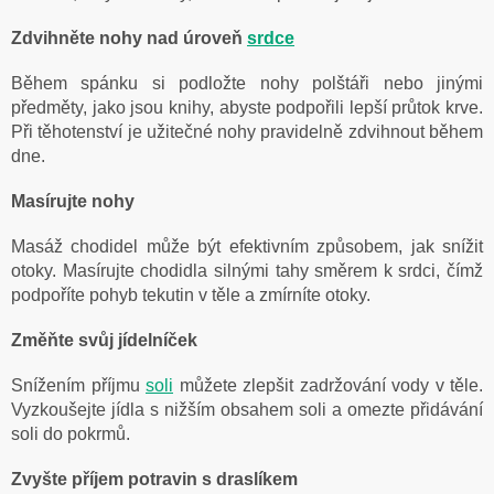
Zdvihněte nohy nad úroveň
srdce
Během spánku si podložte nohy polštáři nebo jinými
předměty, jako jsou knihy, abyste podpořili lepší průtok krve.
Při těhotenství je užitečné nohy pravidelně zdvihnout během
dne.
Masírujte nohy
Masáž chodidel může být efektivním způsobem, jak snížit
otoky. Masírujte chodidla silnými tahy směrem k srdci, čímž
podpoříte pohyb tekutin v těle a zmírníte otoky.
Změňte svůj jídelníček
Snížením příjmu
soli
můžete zlepšit zadržování vody v těle.
Vyzkoušejte jídla s nižším obsahem soli a omezte přidávání
soli do pokrmů.
Zvyšte příjem potravin s draslíkem