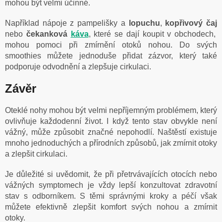
mohou být velmi účinné.
Například nápoje z pampelišky a
lopuchu
,
kopřivový čaj
nebo
čekanková
káva
, které se dají koupit v obchodech,
mohou pomoci při zmírnění otoků nohou. Do svých
smoothies můžete jednoduše přidat zázvor, který také
podporuje odvodnění a zlepšuje cirkulaci.
Závěr
Oteklé nohy mohou být velmi nepříjemným problémem, který
ovlivňuje každodenní život. I když tento stav obvykle není
vážný, může způsobit značné nepohodlí. Naštěstí existuje
mnoho jednoduchých a přírodních způsobů, jak zmírnit otoky
a zlepšit cirkulaci.
Je důležité si uvědomit, že při přetrvávajících otocích nebo
vážných symptomech je vždy lepší konzultovat zdravotní
stav s odborníkem. S těmi správnými kroky a péčí však
můžete efektivně zlepšit komfort svých nohou a zmírnit
otoky.