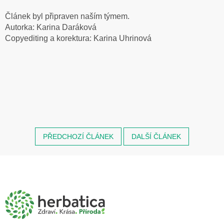
Článek byl připraven naším týmem.
Autorka: Karina Daráková
Copyediting a korektura: Karina Uhrinová
PŘEDCHOZÍ ČLÁNEK
DALŠÍ ČLÁNEK
Z
á
p
a
t