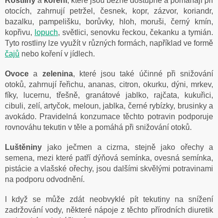
Rostliny
a
koření
, které jsou běžně dostupné a pomáhají při
otocích, zahrnují petržel, česnek, kopr, zázvor, koriandr,
bazalku, pampelišku, borůvky, hloh, moruši, černý kmín,
kopřivu,
lopuch
, světlici, senovku řeckou, čekanku a tymián.
Tyto rostliny lze využít v různých formách, například ve formě
čajů
nebo koření v jídlech.
Ovoce
a
zelenina
, které jsou také účinné při snižování
otoků, zahrnují řeřichu, ananas, citron, okurku, dýni, mrkev,
fíky, lucernu, třešně, granátové jablko, rajčata, kukuřici,
cibuli, zelí, artyčok, meloun, jablka, černé rybízky, brusinky a
avokádo. Pravidelná konzumace těchto potravin podporuje
rovnováhu tekutin v těle a pomáhá při snižování otoků.
Luštěniny
jako ječmen a cizrna, stejně jako ořechy a
semena, mezi které patří dýňová semínka, ovesná semínka,
pistácie a vlašské ořechy, jsou dalšími skvělými potravinami
na podporu odvodnění.
I když se může zdát neobvyklé pít tekutiny na snížení
zadržování vody, některé nápoje z těchto přírodních diuretik