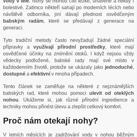
vody v těle
. Nohy se mohou cítit těžké, unavené a někdy i
bolestivé. Zatímco někteří sahají po moderních lécích nebo
návštěvě odborníka, jiní dávají přednost osvědčeným
babským radám
, které se předávají z generace na
generaci.
Tyto tradiční metody často nevyžadují žádné speciální
přípravky a
využívají přírodní prostředky
, které mají
osvědčené účinky na zmírnění otoků. I když nejsou vždy
vědecky podložené, babské rady mají své místo v
každodenním životě, protože se ukázaly jako
jednoduché
,
dostupné
a
efektivní
v mnoha případech.
Tento článek se zaměřuje na některé z nejznámějších
babských rad, které mohou pomoci
ulevit od oteklých
nohou
. Ukážeme si, jak různé přírodní ingredience a
techniky mohou přinést úlevu a zlepšit celkový komfort.
Proč nám otekají nohy?
V letních měsících je zadržování vody v nohou běžným