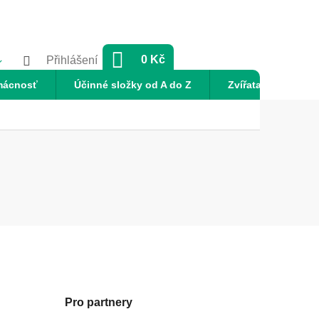
NÁKUPNÍ
0 Kč
Přihlášení
KOŠÍK
mácnosť
Účinné složky od A do Z
Zvířata
Nov
Pro partnery