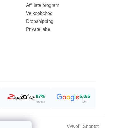
Affiliate program
Velkoobchod
Dropshipping
Private label
97%
5,0/5
(692x)
(5x)
Vytvořil Shoptet