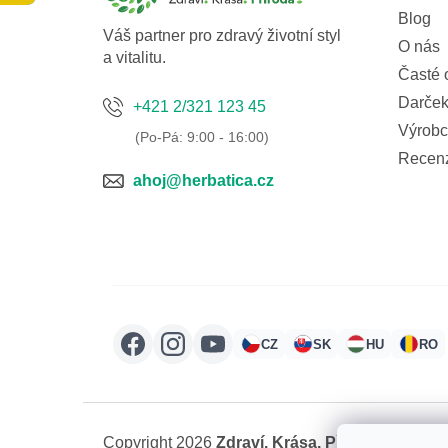
í
Blog
Váš partner pro zdravý životní styl
O nás
a vitalitu.
Časté 
Darček
+421 2/321 123 45
Výrobc
Recen
ahoj@herbatica.cz
CZ
SK
HU
RO
Copyright 2026
Zdraví. Krása. Příroda.
. Všechn