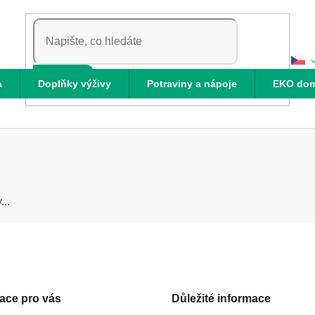
HLEDAT
a
Doplňky výživy
Potraviny a nápoje
EKO do
..
ace pro vás
Důležité informace