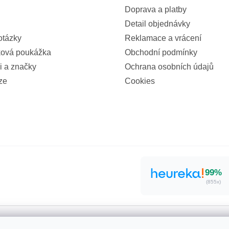
Doprava a platby
Detail objednávky
otázky
Reklamace a vrácení
ová poukážka
Obchodní podmínky
i a značky
Ochrana osobních údajů
ze
Cookies
99%
(855x)
a práva vyhrazena.
Upravit nastavení cookies