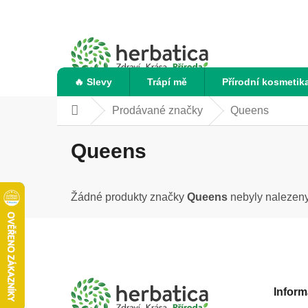
Přejít
na
obsah
🔥 Slevy
Trápí mě
Přírodní kosmetik
Prodávané značky
Queens
Domů
Queens
Žádné produkty značky
Queens
nebyly nalezeny.
Z
á
p
a
Inform
t