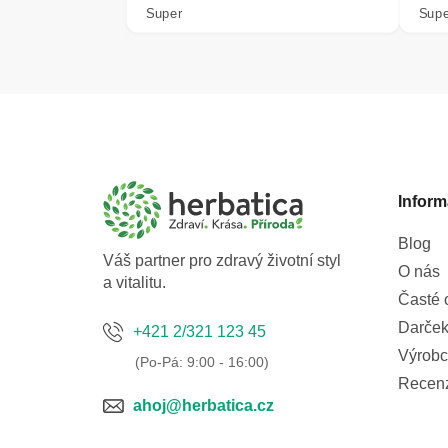
Super
Supe
Z
á
p
a
Inform
t
í
Blog
Váš partner pro zdravý životní styl
O nás
a vitalitu.
Časté 
Darček
+421 2/321 123 45
Výrobc
Recen
ahoj@herbatica.cz