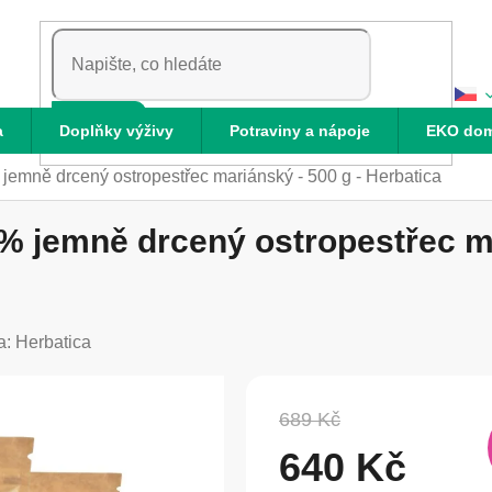
HLEDAT
a
Doplňky výživy
Potraviny a nápoje
EKO do
jemně drcený ostropestřec mariánský - 500 g - Herbatica
% jemně drcený ostropestřec ma
a:
Herbatica
689 Kč
640 Kč