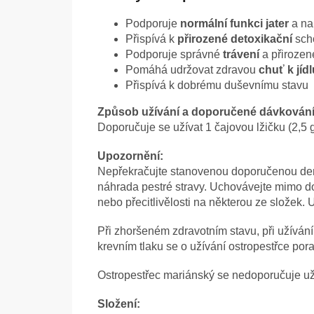
Podporuje
normální funkci jater
a na
Přispívá k
přirozené detoxikační
scho
Podporuje správné
trávení
a přirozen
Pomáhá udržovat zdravou
chuť k jídl
Přispívá k dobrému duševnímu stavu
Způsob užívání a doporučené dávkování
Doporučuje se užívat 1 čajovou lžičku (2,5 
Upozornění:
Nepřekračujte stanovenou doporučenou de
náhrada pestré stravy. Uchovávejte mimo dos
nebo přecitlivělosti na některou ze složek. U
Při zhoršeném zdravotním stavu, při užívání
krevním tlaku se o užívání ostropestřce po
Ostropestřec mariánský se nedoporučuje už
Složení: