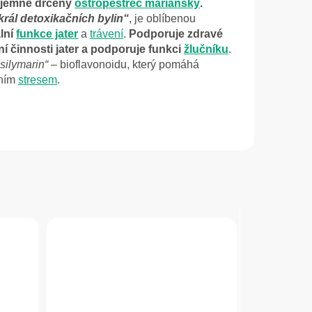
 jemně drcený
ostropestřec mariánský
.
král detoxikačních bylin“
, je oblíbenou
lní
funkce jater
a
trávení
.
Podporuje zdravé
ní činnosti jater a podporuje funkci
žlučníku
.
„silymarin“
– bioflavonoidu, který pomáhá
vním
stresem
.