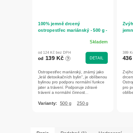
100% jemně drcený
Zvýh
ostropestřec mariánský - 500 g -
jemn
Herbatica
mari
Skladem
Průměrné
hodnocení
od 124 Kč bez DPH
389 K
produktu
139 Kč
436
DETAIL
od
?
je
5,0
Ostropestřec mariánský, známý jako
Zvýho
z
„král detoxikačních bylin“, je oblíbenou
drcen
5
bylinou pro podporu normální funkce
Ostro
hvězdiček.
jater a trávení. Podporuje zdravé
pro p
trávení a normální činnost...
oblíb
podpo
500 g
250 g