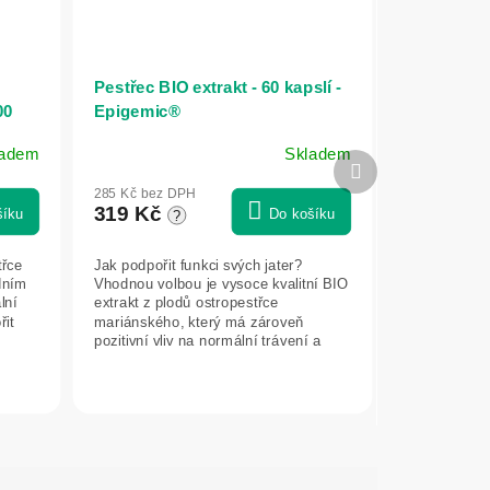
Pestřec BIO extrakt - 60 kapslí -
00
Epigemic®
ladem
Skladem
Další
produkt
285 Kč bez DPH
319 Kč
šíku
Do košíku
?
třce
Jak podpořit funkci svých jater?
dním
Vhodnou volbou je vysoce kvalitní BIO
lní
extrakt z plodů ostropestřce
řit
mariánského, který má zároveň
pozitivní vliv na normální trávení a
hladinu...