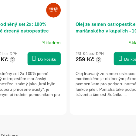
459 Kč
–5 %
odněný set 2x: 100%
Olej ze semen ostropestřce
ě drcený ostropestřec
mariánského v kapslích - 1
ánský - 500 g - Herbatica
kapslí - Herbatica
Skladem
Sk
č bez DPH
231 Kč bez DPH
 Kč
259 Kč
Do košíku
Do ko
?
?
dněný set 2x 100% jemně
Olej lisovaný ze semen ostropes
ý ostropestřec mariánský.
mariánského je oblíbeným příro
pestřec, známý jako „král bylin
pomocníkem pro podporu normá
odporu přirozené očisty“, je
funkce jater. Pomáhá také podpo
eným přírodním pomocníkem pro
trávení a činnost žlučníku....
ru...