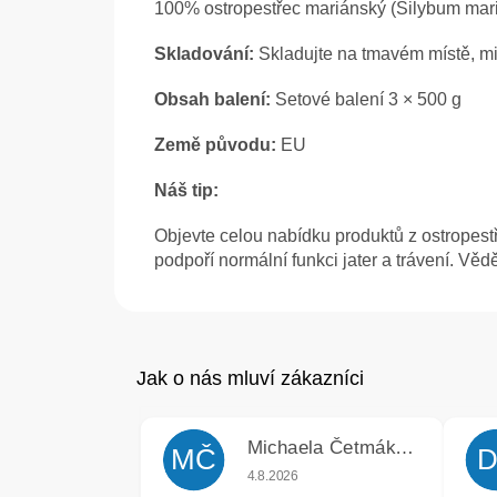
100% ostropestřec mariánský (Silybum mar
Skladování:
Skladujte na tmavém místě, mim
Obsah balení:
Setové balení 3 × 500 g
Země původu:
EU
Náš tip:
Objevte celou nabídku produktů z ostropestřc
podpoří normální funkci jater a trávení. Věd
Michaela Četmáková
MČ
D
Hodnocení obchodu je 5 z 5 hvězdiče
4.8.2026