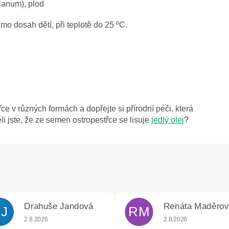
ianum), plod
o dosah dětí, při teplotě do 25 ºC.
e v různých formách a dopřejte si přírodní péči, která
ěli jste, že ze semen ostropestřce se lisuje
jedlý olej
?
Drahuše Jandová
Renáta Maděro
J
RM
k.
Hodnocení obchodu je 5 z 5 hvězdiček.
Hodnocení obchodu j
2.8.2026
2.8.2026