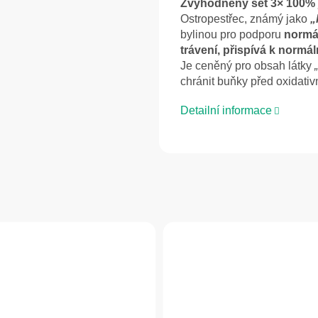
Zvýhodněný set 3× 100%
Ostropestřec, známý jako
„
bylinou pro podporu
normá
trávení, přispívá k normál
Je ceněný pro obsah látky
chránit buňky před oxidati
Detailní informace