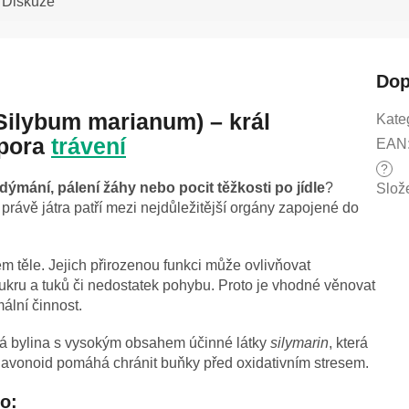
Diskuze
Dop
Silybum marianum) – král
Kate
dpora
trávení
EAN
?
dýmání, pálení žáhy nebo pocit těžkosti po jídle
?
Slož
právě játra patří mezi nejdůležitější orgány zapojené do
m těle. Jejich přirozenou funkci může ovlivňovat
ukru a tuků či nedostatek pohybu. Proto je vhodné věnovat
ální činnost.
ná bylina s vysokým obsahem účinné látky
silymarin
, která
oflavonoid pomáhá chránit buňky před oxidativním stresem.
o: