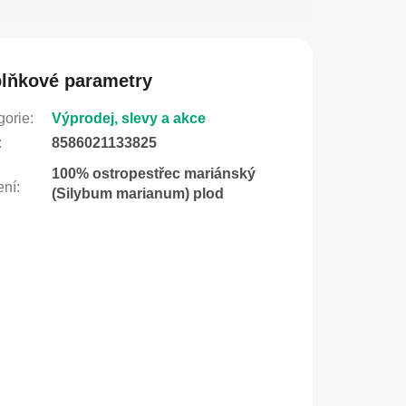
lňkové parametry
gorie
:
Výprodej, slevy a akce
:
8586021133825
100% ostropestřec mariánský
ení
:
(Silybum marianum) plod