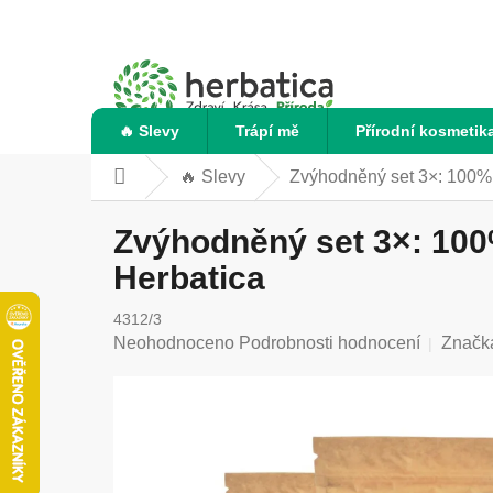
Přejít
na
obsah
🔥 Slevy
Trápí mě
Přírodní kosmetik
🔥 Slevy
Zvýhodněný set 3×: 100% 
Domů
Zvýhodněný set 3×: 100
Herbatica
4312/3
Průměrné
Neohodnoceno
Podrobnosti hodnocení
Značk
hodnocení
produktu
je
0,0
z
5