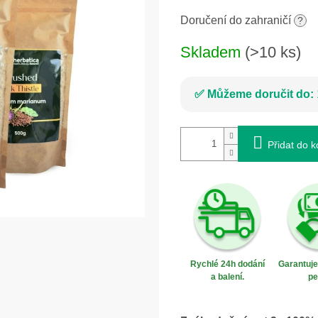
Měrná
Doručení do zahraničí
?
cena:
Skladem
(>10 ks)
Můžeme doručit do:
Přidat do k
Rychlé 24h dodání
Garantuj
a balení.
pe