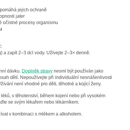
pomáhá jejich ochraně
pnosti jater
é očistné procesy organismu
u
:
g) a zapít 2–3 dcl vody. Užívejte 2–3× denně.
nní dávku.
Doplněk stravy
nesmí být používán jako
ah dětí. Nepoužívejte při individuální nesnášenlivosti
žívání není vhodné pro děti, těhotné a kojící ženy.
 léků, v těhotenství, během kojení nebo při vysokém
raďte se svým lékařem nebo lékárníkem.
ívat v kombinaci s mlékem a alkoholem.