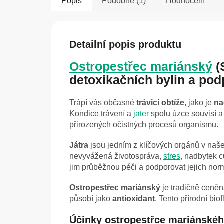
Popis
Podobné (1)
Hodnocení
Detailní popis produktu
Ostropestřec mariánský
(
detoxikačních bylin a po
Trápí vás občasné
trávicí obtíže
, jako je
na
Kondice trávení a
jater
spolu úzce souvisí a 
přirozených očistných procesů organismu.
Játra
jsou jedním z klíčových orgánů v naše
nevyvážená životospráva,
stres
, nadbytek c
jim průběžnou péči a podporovat jejich norm
Ostropestřec mariánský
je tradičně ceně
působí jako
antioxidant
. Tento přírodní bi
Účinky ostropestřce mariánskéh