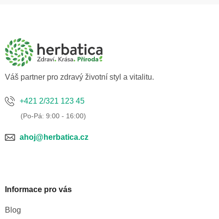
Z
á
p
a
t
í
Váš partner pro zdravý životní styl a vitalitu.
+421 2/321 123 45
ahoj@herbatica.cz
Informace pro vás
Blog