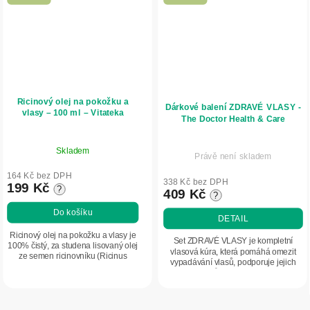
Ricinový olej na pokožku a
Dárkové balení ZDRAVÉ VLASY -
vlasy – 100 ml – Vitateka
The Doctor Health & Care
Skladem
Právě není skladem
164 Kč bez DPH
338 Kč bez DPH
199 Kč
?
409 Kč
?
Do košíku
DETAIL
Ricinový olej na pokožku a vlasy je
Set ZDRAVÉ VLASY je kompletní
100% čistý, za studena lisovaný olej
vlasová kúra, která pomáhá omezit
ze semen ricinovníku (Ricinus
vypadávání vlasů, podporuje jejich
communis). Intenzivně vyživuje
přirozený růst a dodává jim sílu i
suchou pokožku, pomáhá uzamykat
vitalitu pro hustší a zdravější vzhled.
vlhkost a...