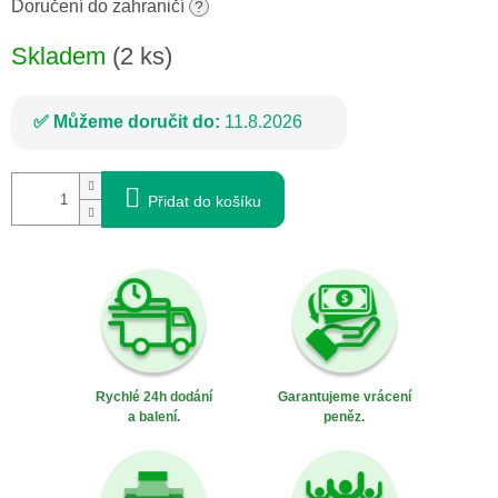
cena:
Doručení do zahraničí
?
Skladem
(2 ks)
Můžeme doručit do:
11.8.2026
Přidat do košíku
Rychlé 24h dodání
Garantujeme vrácení
a balení.
peněz.