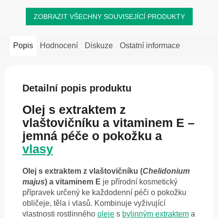
ZOBRAZIT VŠECHNY SOUVISEJÍCÍ PRODUKTY
Popis
Hodnocení
Diskuze
Ostatní informace
Detailní popis produktu
Olej s extraktem z
vlaštovičníku a vitaminem E –
jemná péče o pokožku a
vlasy
Olej s extraktem z vlaštovičníku (
Chelidonium
majus
) a vitaminem E
je přírodní kosmetický
přípravek určený ke každodenní péči o pokožku
obličeje, těla i vlasů. Kombinuje vyživující
vlastnosti rostlinného
oleje
s
bylinným extraktem
a