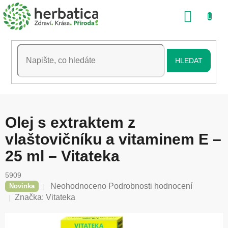
Přejít
NÁKU
na
obsah
KOŠÍK
HLEDAT
Olej s extraktem z
vlaštovičníku a vitaminem E –
25 ml – Vitateka
5909
Průměrné
Neohodnoceno
Podrobnosti hodnocení
Novinka
hodnocení
Značka:
Vitateka
produktu
je