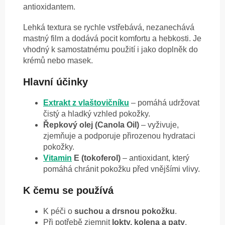
antioxidantem.
Lehká textura se rychle vstřebává, nezanechává
mastný film a dodává pocit komfortu a hebkosti. Je
vhodný k samostatnému použití i jako doplněk do
krémů nebo masek.
Hlavní účinky
Extrakt z vlaštovičníku
– pomáhá udržovat
čistý a hladký vzhled pokožky.
Řepkový olej (Canola Oil)
– vyživuje,
zjemňuje a podporuje přirozenou hydrataci
pokožky.
Vitamin
E (tokoferol)
– antioxidant, který
pomáhá chránit pokožku před vnějšími vlivy.
K čemu se používá
K péči o
suchou a drsnou pokožku
.
Při potřebě zjemnit
lokty, kolena a paty
.