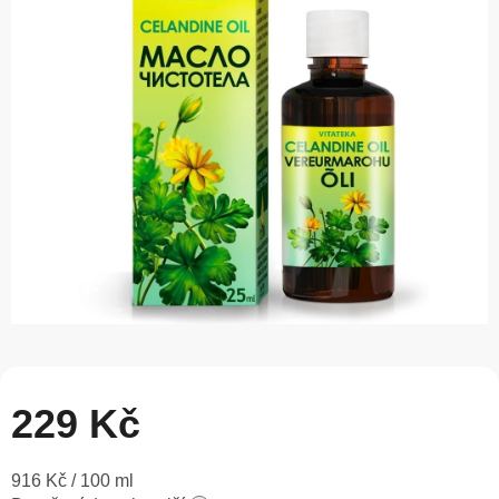
0,0
z
5
hvězdiček.
229 Kč
Měrná
916 Kč / 100 ml