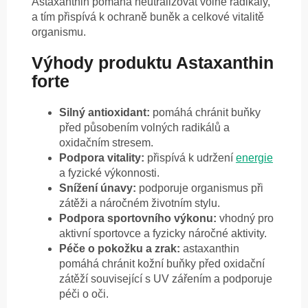
Astaxanthin pomáhá neutralizovat volné radikály,
a tím přispívá k ochraně buněk a celkové vitalitě
organismu.
Výhody produktu Astaxanthin
forte
Silný antioxidant:
pomáhá chránit buňky
před působením volných radikálů a
oxidačním stresem.
Podpora vitality:
přispívá k udržení
energie
a fyzické výkonnosti.
Snížení únavy:
podporuje organismus při
zátěži a náročném životním stylu.
Podpora sportovního výkonu:
vhodný pro
aktivní sportovce a fyzicky náročné aktivity.
Péče o pokožku a zrak:
astaxanthin
pomáhá chránit kožní buňky před oxidační
zátěží související s UV zářením a podporuje
péči o oči.