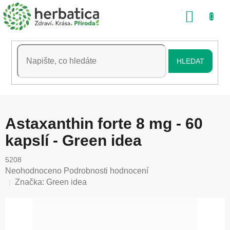
Přejít
NÁKU
na
obsah
KOŠÍK
HLEDAT
Astaxanthin forte 8 mg - 60
kapslí - Green idea
5208
Průměrné
Neohodnoceno
Podrobnosti hodnocení
hodnocení
Značka:
Green idea
produktu
je
0,0
z