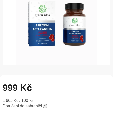
5
hvězdiček.
999 Kč
Měrná
1 665 Kč / 100 ks
cena:
Doručení do zahraničí
?