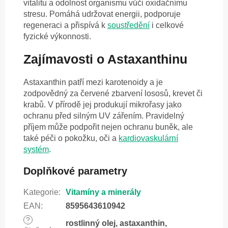
vitalitu a odolnost organismu vůči oxidačnímu
stresu. Pomáhá udržovat energii, podporuje
regeneraci a přispívá k
soustředění
i celkové
fyzické výkonnosti.
Zajímavosti o Astaxanthinu
Astaxanthin patří mezi karotenoidy a je
zodpovědný za červené zbarvení lososů, krevet či
krabů. V přírodě jej produkují mikrořasy jako
ochranu před silným UV zářením. Pravidelný
příjem může podpořit nejen ochranu buněk, ale
také péči o pokožku, oči a
kardiovaskulární
systém
.
Doplňkové parametry
Kategorie
:
Vitamíny a minerály
EAN
:
8595643610942
?
rostlinný olej, astaxanthin,