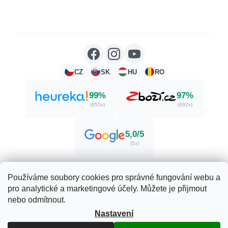
CZ
SK
HU
RO
99%
97%
(855x)
(692x)
5,0/5
(5x)
Používáme soubory cookies pro správné fungování webu a
pro analytické a marketingové účely. Můžete je přijmout
Vytvořil Shoptet
nebo odmítnout.
Nastavení
Copyright 2026
Zdraví. Krása. Příroda.
. Všechna práva