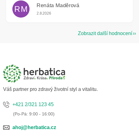
Renáta Maděrová
RM
Hodnocení obchodu je 5 z 5 hvězdiček.
2.8.2026
Zobrazit další hodnocení
Z
á
p
a
t
í
Váš partner pro zdravý životní styl a vitalitu.
+421 2/321 123 45
ahoj@herbatica.cz