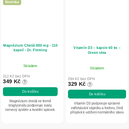
Novinka
Magnézium Chelát 800 mg - 110
Vitamín D3 – kapsle 60 ks –
kapslí - Dr. Fleming
Green idea
Skladem
Skladem
312 Kč bez DPH
294 Kč bez DPH
349 Kč
?
329 Kč
?
Do košíku
Do košíku
Magnézium chelát ve formě
Vitamín D3 podporuje správné
bisglycinátu podporuje svaly,
vstřebávání vápníku a fosforu, čímž
nervový systém a kvalitní spánek.
přispívá k udržení normálního stavu
Vyznačuje se vysokou
kostí, svalů a zubů. Podporuje imunitní
vstřebatelností a šetrností k žaludku.
systém a pomáhá udržovat normální...