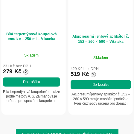
Bílá terpentýnová koupelová
Akupresurní jehlový aplikátor č.
emulze – 250 ml – Vitateka
152 – 260 × 590 – Vitateka
Skladem
Skladem
231 Kč bez DPH
429 Kč bez DPH
279 Kč
?
519 Kč
?
Do košíku
Do košíku
Bílá terpentýnová koupelová emulze
Akupresurní jehlový aplikátor č. 152 –
podle metody A. S. Zalmanova je
260 × 590 mm je masážní podložka
určena pro speciální koupele se
typu Kuzněcov určená pro domácí
silným prohřívacím účinkem.
akupresurní masáž. Pomáhá uvolnit
Stimuluje mikrocirkulaci, podporuje
svalové napětí, podporuje prokrvení...
prokrvení...