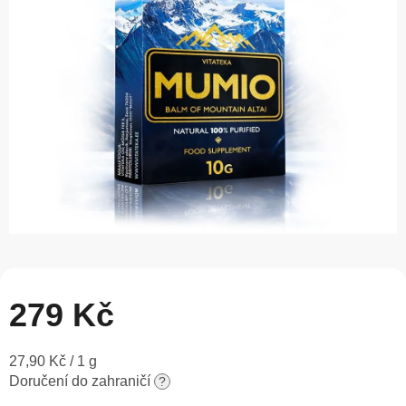
5
hvězdiček.
279 Kč
Měrná
27,90 Kč / 1 g
cena:
Doručení do zahraničí
?