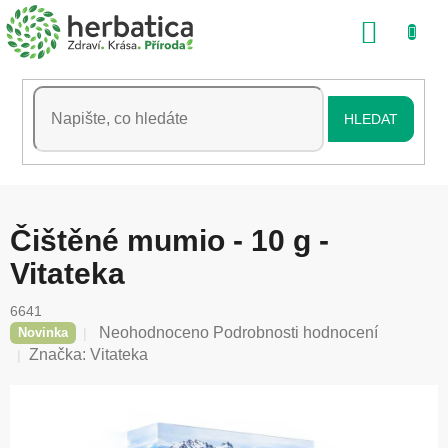
Přejít
NÁKU
na
obsah
KOŠÍK
HLEDAT
Čištěné mumio - 10 g -
Vitateka
6641
Průměrné
Neohodnoceno
Podrobnosti hodnocení
Novinka
hodnocení
Značka:
Vitateka
produktu
je
0,0
z