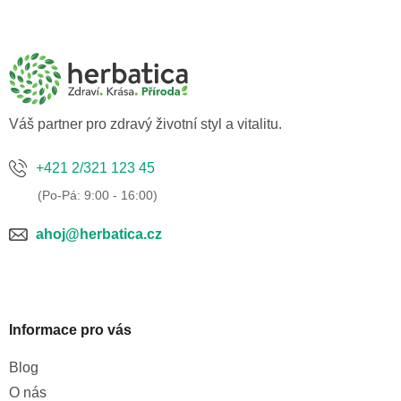
Z
á
p
a
t
í
Váš partner pro zdravý životní styl a vitalitu.
+421 2/321 123 45
ahoj@herbatica.cz
Informace pro vás
Blog
O nás