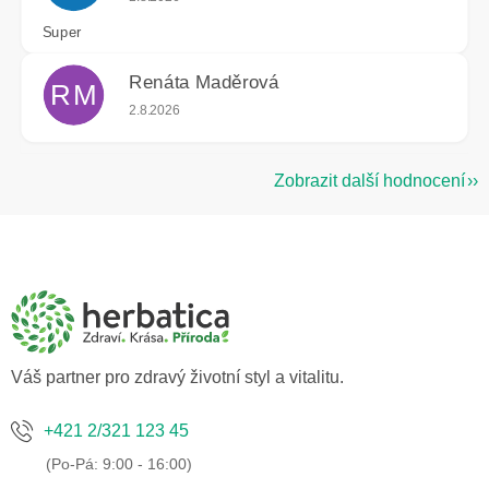
Super
Renáta Maděrová
RM
Hodnocení obchodu je 5 z 5 hvězdiček.
2.8.2026
Zobrazit další hodnocení
Z
á
p
a
t
í
Váš partner pro zdravý životní styl a vitalitu.
+421 2/321 123 45