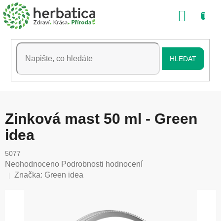
Přejít
NÁKU
na
obsah
KOŠÍK
HLEDAT
Zinková mast 50 ml - Green
idea
5077
Průměrné
Neohodnoceno
Podrobnosti hodnocení
hodnocení
Značka:
Green idea
produktu
je
0,0
z