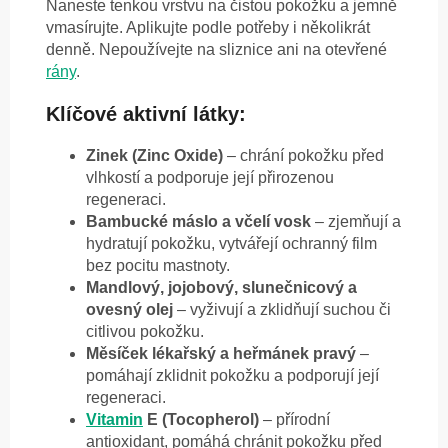
Naneste tenkou vrstvu na čistou pokožku a jemně
vmasírujte. Aplikujte podle potřeby i několikrát
denně. Nepoužívejte na sliznice ani na otevřené
rány
.
Klíčové aktivní látky:
Zinek (Zinc Oxide)
– chrání pokožku před
vlhkostí a podporuje její přirozenou
regeneraci.
Bambucké máslo a včelí vosk
– zjemňují a
hydratují pokožku, vytvářejí ochranný film
bez pocitu mastnoty.
Mandlový, jojobový, slunečnicový a
ovesný olej
– vyživují a zklidňují suchou či
citlivou pokožku.
Měsíček lékařský a heřmánek pravý
–
pomáhají zklidnit pokožku a podporují její
regeneraci.
Vitamin
E (Tocopherol)
– přírodní
antioxidant, pomáhá chránit pokožku před