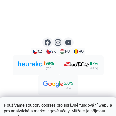
CZ
SK
HU
RO
99%
97%
(855x)
(692x)
5,0/5
(5x)
Používáme soubory cookies pro správné fungování webu a
pro analytické a marketingové účely. Můžete je přijmout
Vytvořil Shoptet