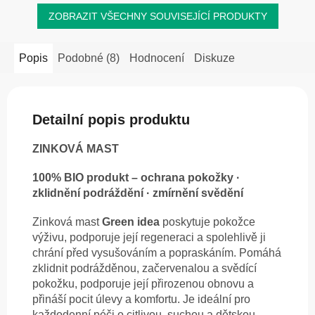
ZOBRAZIT VŠECHNY SOUVISEJÍCÍ PRODUKTY
Popis
Podobné (8)
Hodnocení
Diskuze
Detailní popis produktu
ZINKOVÁ MAST
100% BIO produkt – ochrana pokožky ·
zklidnění podráždění · zmírnění svědění
Zinková mast
Green idea
poskytuje pokožce
výživu, podporuje její regeneraci a spolehlivě ji
chrání před vysušováním a popraskáním. Pomáhá
zklidnit podrážděnou, začervenalou a svědící
pokožku, podporuje její přirozenou obnovu a
přináší pocit úlevy a komfortu. Je ideální pro
každodenní péči o citlivou, suchou a dětskou