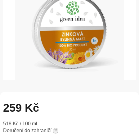
5
hvězdiček.
259 Kč
Měrná
518 Kč / 100 ml
cena:
Doručení do zahraničí
?