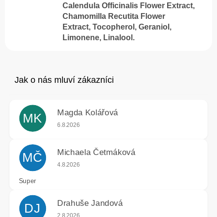
Calendula Officinalis Flower Extract,
Chamomilla Recutita Flower
Extract, Tocopherol, Geraniol,
Limonene, Linalool.
Magda Kolářová
MK
Hodnocení obchodu je 5 z 5 hvězdiček.
6.8.2026
Michaela Četmáková
MČ
Hodnocení obchodu je 5 z 5 hvězdiček.
4.8.2026
Super
Drahuše Jandová
DJ
Hodnocení obchodu je 5 z 5 hvězdiček.
2.8.2026