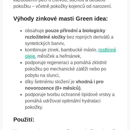
pokožku – včetně pokožky kojenců od narození.
Výhody zinkové masti Green idea:
obsahuje
pouze přírodní a biologicky
rozložitelné složky
bez ropných derivátů a
syntetických barviv,
kombinuje zinek, bambucké máslo,
rostlinné
oleje
, měsíček a heřmánek,
podporuje regeneraci a pomáhá zklidnit
pokožku po mechanické zátěži nebo po
pobytu na slunci,
díky šetrnému složení je
vhodná i pro
novorozence (0+ měsíců)
,
podporuje tvorbu ochranné lipidové vrstvy a
pomáhá udržovat optimální hydrataci
pokožky.
Použití: