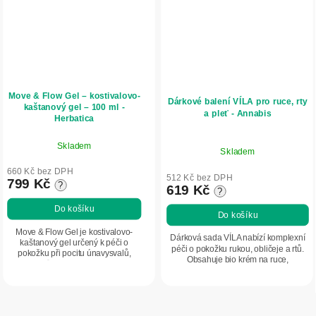
Move & Flow Gel – kostivalovo-
Dárkové balení VÍLA pro ruce, rty
kaštanový gel – 100 ml -
a pleť - Annabis
Herbatica
Skladem
Skladem
660 Kč bez DPH
512 Kč bez DPH
799 Kč
?
619 Kč
?
Do košíku
Do košíku
Move & Flow Gel je kostivalovo-
Dárková sada VÍLA nabízí komplexní
kaštanový gel určený k péči o
péči o pokožku rukou, obličeje a rtů.
pokožku při pocitu únavysvalů,
Obsahuje bio krém na ruce,
kloubů a nohou. Obsahuje
regenerační pleťový krém s
rostlinnéextrakty z kostivalu a
koenzymem Q10 a výživný balzám na
jírovcemaďalu, které...
rty. Ideální...