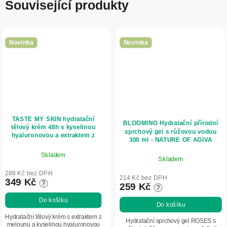
Související produkty
Novinka
Novinka
TASTE MY SKIN hydratační
BLOOMING Hydratační přírodní
tělový krém 48h s kyselinou
sprchový gel s růžovou vodou
hyaluronovou a extraktem z
300 ml - NATURE OF AGIVA
melounu 300 ml - NATURE OF
AGIVA
Skladem
Skladem
288 Kč bez DPH
214 Kč bez DPH
349 Kč
?
259 Kč
?
Do košíku
Do košíku
Hydratační tělový krém s extraktem z
Hydratační sprchový gel ROSES s
melounu a kyselinou hyaluronovou