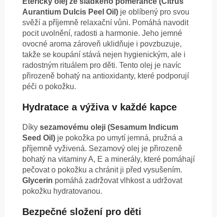
Éterický olej ze sladkého pomeranče (Citrus
Aurantium Dulcis Peel Oil)
je oblíbený pro svou
svěží a příjemně relaxační vůni. Pomáhá navodit
pocit uvolnění, radosti a harmonie. Jeho jemné
ovocné aroma zároveň uklidňuje i povzbuzuje,
takže se koupání stává nejen hygienickým, ale i
radostným rituálem pro děti. Tento olej je navíc
přirozeně bohatý na antioxidanty, které podporují
péči o pokožku.
Hydratace a výživa v každé kapce
Díky
sezamovému oleji (Sesamum Indicum
Seed Oil)
je pokožka po umytí jemná, pružná a
příjemně vyživená. Sezamový olej je přirozeně
bohatý na vitaminy A, E a minerály, které pomáhají
pečovat o pokožku a chránit ji před vysušením.
Glycerin
pomáhá zadržovat vlhkost a udržovat
pokožku hydratovanou.
Bezpečné složení pro děti