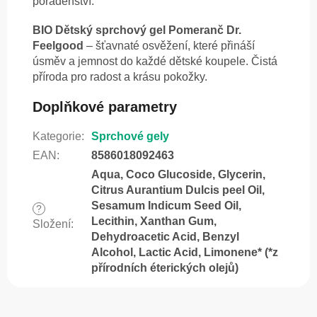
poradenství.
BIO Dětský sprchový gel Pomeranč Dr.
Feelgood
– šťavnaté osvěžení, které přináší
úsměv a jemnost do každé dětské koupele. Čistá
příroda pro radost a krásu pokožky.
Doplňkové parametry
Kategorie
:
Sprchové gely
EAN
:
8586018092463
Aqua, Coco Glucoside, Glycerin,
Citrus Aurantium Dulcis peel Oil,
Sesamum Indicum Seed Oil,
?
Lecithin, Xanthan Gum,
Složení
:
Dehydroacetic Acid, Benzyl
Alcohol, Lactic Acid, Limonene* (*z
přírodních éterických olejů)