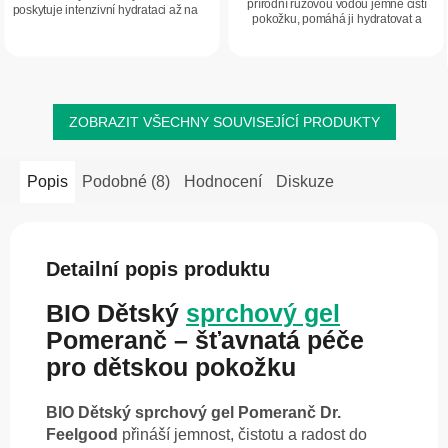
přírodní růžovou vodou jemně čistí
poskytuje intenzivní hydrataci až na
pokožku, pomáhá ji hydratovat a
48 hodin. Lehká, rychle se
zanechává ji svěží a hebkou. Přírodní
vstřebávající textura s 96 %
složení je vhodné pro každodenní...
přírodních...
ZOBRAZIT VŠECHNY SOUVISEJÍCÍ PRODUKTY
Popis
Podobné (8)
Hodnocení
Diskuze
Detailní popis produktu
BIO Dětský
sprchový gel
Pomeranč – šťavnatá péče
pro dětskou pokožku
BIO Dětský sprchový gel Pomeranč Dr.
Feelgood
přináší jemnost, čistotu a radost do