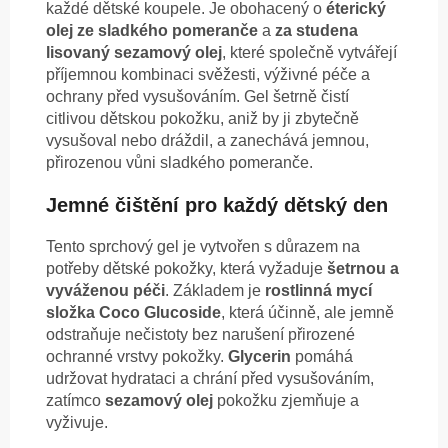
každé dětské koupele. Je obohacený o
éterický
olej ze sladkého pomeranče
a
za studena
lisovaný sezamový olej
, které společně vytvářejí
příjemnou kombinaci svěžesti, výživné péče a
ochrany před vysušováním. Gel šetrně čistí
citlivou dětskou pokožku, aniž by ji zbytečně
vysušoval nebo dráždil, a zanechává jemnou,
přirozenou vůni sladkého pomeranče.
Jemné čištění pro každý dětský den
Tento sprchový gel je vytvořen s důrazem na
potřeby dětské pokožky, která vyžaduje
šetrnou a
vyváženou péči
. Základem je
rostlinná mycí
složka Coco Glucoside
, která účinně, ale jemně
odstraňuje nečistoty bez narušení přirozené
ochranné vrstvy pokožky.
Glycerin
pomáhá
udržovat hydrataci a chrání před vysušováním,
zatímco
sezamový olej
pokožku zjemňuje a
vyživuje.