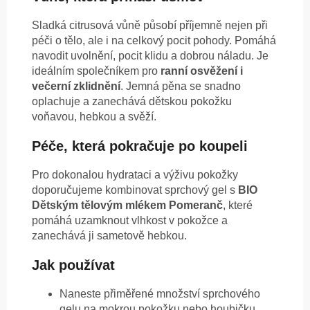
Sladká citrusová vůně působí příjemně nejen při
péči o tělo, ale i na celkový pocit pohody. Pomáhá
navodit uvolnění, pocit klidu a dobrou náladu. Je
ideálním společníkem pro
ranní osvěžení i
večerní zklidnění
. Jemná pěna se snadno
oplachuje a zanechává dětskou pokožku
voňavou, hebkou a svěží.
Péče, která pokračuje po koupeli
Pro dokonalou hydrataci a výživu pokožky
doporučujeme kombinovat sprchový gel s
BIO
Dětským tělovým mlékem Pomeranč
, které
pomáhá uzamknout vlhkost v pokožce a
zanechává ji sametově hebkou.
Jak používat
Naneste přiměřené množství sprchového
gelu na mokrou pokožku nebo houbičku.