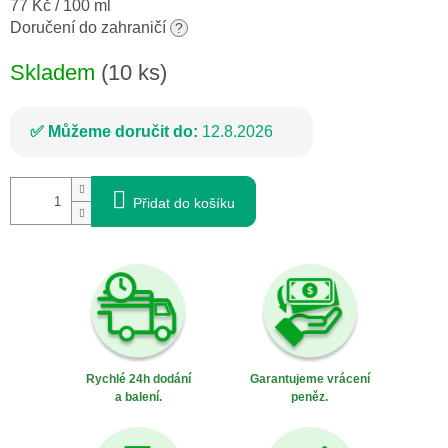
Měrná
77 Kč / 100 ml
cena:
Doručení do zahraničí
?
Skladem
(10 ks)
Můžeme doručit do:
12.8.2026
Přidat do košíku
Rychlé 24h dodání
Garantujeme vrácení
a balení.
peněz.