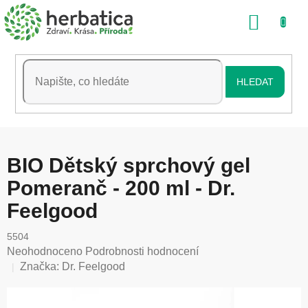
Přejít
NÁKU
na
obsah
KOŠÍK
HLEDAT
BIO Dětský sprchový gel
Pomeranč - 200 ml - Dr.
Feelgood
5504
Průměrné
Neohodnoceno
Podrobnosti hodnocení
hodnocení
Značka:
Dr. Feelgood
produktu
je