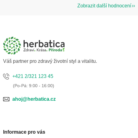
Zobrazit další hodnocení
Z
á
p
a
t
í
Váš partner pro zdravý životní styl a vitalitu.
+421 2/321 123 45
ahoj@herbatica.cz
Informace pro vás