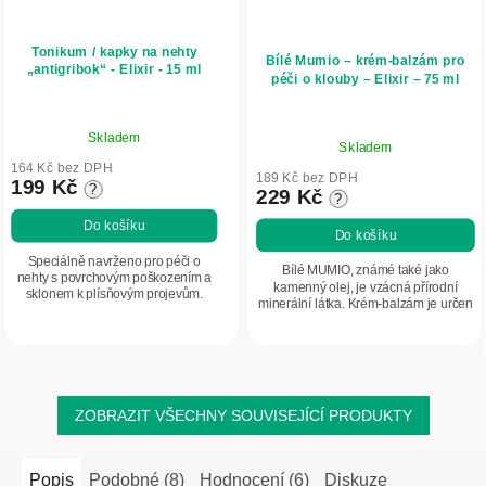
Tonikum / kapky na nehty
Bílé Mumio – krém-balzám pro
„antigribok“ - Elixir - 15 ml
péči o klouby – Elixir – 75 ml
Průměrné
Průměrné
Skladem
hodnocení
Skladem
hodnocení
produktu
164 Kč bez DPH
produktu
189 Kč bez DPH
199 Kč
?
je
229 Kč
?
je
5,0
5,0
Do košíku
Do košíku
z
z
5
Speciálně navrženo pro péči o
5
Bílé MUMIO, známé také jako
nehty s povrchovým poškozením a
hvězdiček.
kamenný olej, je vzácná přírodní
hvězdiček.
sklonem k plísňovým projevům.
minerální látka. Krém-balzám je určen
k masáži a každodenní péči o pokožku
v oblasti kloubů, svalů a zad, zejména
po...
ZOBRAZIT VŠECHNY SOUVISEJÍCÍ PRODUKTY
Popis
Podobné (8)
Hodnocení (6)
Diskuze