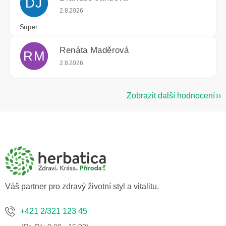
DJ
Hodnocení obchodu je 5 z 5 hvězdiček.
2.8.2026
Super
Renáta Maděrová
RM
Hodnocení obchodu je 5 z 5 hvězdiček.
2.8.2026
Zobrazit další hodnocení
Z
á
p
a
t
í
Váš partner pro zdravý životní styl a vitalitu.
+421 2/321 123 45