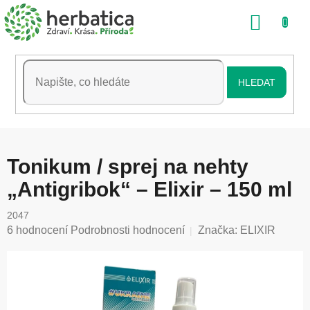
Přejít
NÁKU
na
obsah
KOŠÍK
HLEDAT
Tonikum / sprej na nehty
„Antigribok“ – Elixir – 150 ml
2047
Průměrné
6 hodnocení
Podrobnosti hodnocení
Značka:
ELIXIR
hodnocení
produktu
je
5,0
z