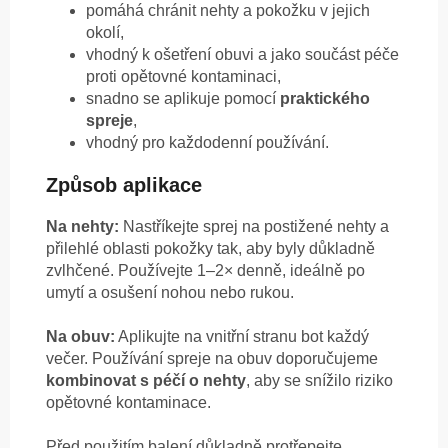
pomáhá chránit nehty a pokožku v jejich
okolí,
vhodný k ošetření obuvi a jako součást péče
proti opětovné kontaminaci,
snadno se aplikuje pomocí
praktického
spreje
,
vhodný pro každodenní používání.
Způsob aplikace
Na nehty:
Nastříkejte sprej na postižené nehty a
přilehlé oblasti pokožky tak, aby byly důkladně
zvlhčené. Používejte 1–2× denně, ideálně po
umytí a osušení nohou nebo rukou.
Na obuv:
Aplikujte na vnitřní stranu bot každý
večer. Používání spreje na obuv doporučujeme
kombinovat s péčí o nehty
, aby se snížilo riziko
opětovné kontaminace.
Před použitím balení důkladně protřepejte.