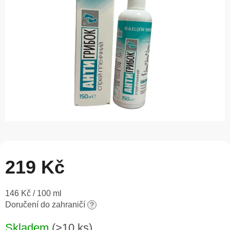
5
hvězdiček.
219 Kč
Měrná
146 Kč / 100 ml
cena:
Doručení do zahraničí
?
Skladem
(>10 ks)