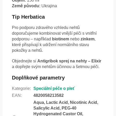
Objem:
150 ml
Země původu:
Ukrajina
Tip Herbatica
Pro podporu zdravého vzhledu nehtů
doporučujeme kombinovat vnější péči s vnitřní
podporou – například
biotinem
nebo
zinkem
,
které přispívají k udržení normálního stavu
pokožky a nehtů.
Objednejte si
Antigribok sprej na nehty – Elixir
a dopřejte svým nehtům účinnou a šetrnou péči.
Doplňkové parametry
Kategorie
:
Speciální péče o pleť
EAN
:
4820058213582
Aqua, Lactic Acid, Nicotinic Acid,
Salicylic Acid, PEG-40
Hydrogenated Castor Oil,