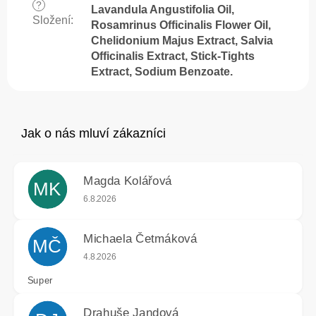
?
Lavandula Angustifolia Oil,
Složení
:
Rosamrinus Officinalis Flower Oil,
Chelidonium Majus Extract, Salvia
Officinalis Extract, Stick-Tights
Extract, Sodium Benzoate.
Magda Kolářová
MK
Hodnocení obchodu je 5 z 5 hvězdiček.
6.8.2026
Michaela Četmáková
MČ
Hodnocení obchodu je 5 z 5 hvězdiček.
4.8.2026
Super
Drahuše Jandová