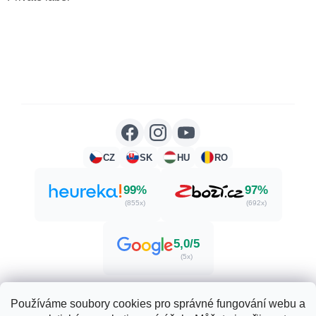
CZ
SK
HU
RO
99%
97%
(855x)
(692x)
5,0/5
(5x)
Používáme soubory cookies pro správné fungování webu a