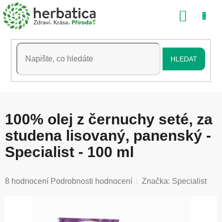
Přejít
NÁKU
na
obsah
KOŠÍK
HLEDAT
100% olej z černuchy seté, za
studena lisovaný, panenský -
Specialist - 100 ml
Průměrné
8 hodnocení
Podrobnosti hodnocení
Značka:
Specialist
hodnocení
produktu
je