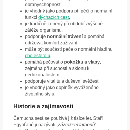
obranyschopnost,
je vhodný jako podpora při péči o normální
funkci
dýchacích cest
,
je tradičně ceněný při období zvýšené
zátěže organismu,
podporuje
normální trávení
a pomáhá
udržovat komfort zažívání,
může být součástí péče o normální hladinu
cholesterolu
,
pomáhá pečovat o
pokožku a vlasy
,
zejména při suchosti a sklonu k
nedokonalostem,
podporuje vitalitu a duševní svěžest,
je vhodný jako doplněk vyváženého
životního stylu.
Historie a zajímavosti
Černucha setá se používá již tisíce let. Staří
Egypťané ji nazývali „
zázrakem faraonů
“.