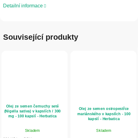
Detailní informace
Související produkty
Olej ze semen černuchy seté
Olej ze semen ostropestřce
(Nigella sativa) v kapslích / 300
mariánského v kapslích - 100
mg - 100 kapslí - Herbatica
kapslí - Herbatica
Průměrné
Skladem
Skladem
hodnocení