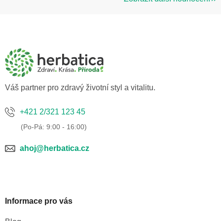
Z
á
p
a
t
í
Váš partner pro zdravý životní styl a vitalitu.
+421 2/321 123 45
ahoj@herbatica.cz
Informace pro vás