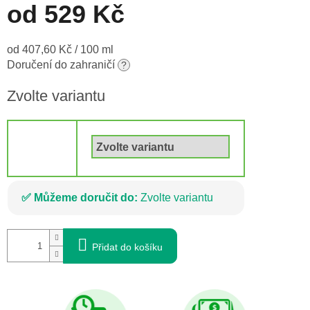
od
529 Kč
Měrná
od 407,60 Kč / 100 ml
cena:
Doručení do zahraničí
?
Zvolte variantu
Objem
Můžeme doručit do:
Zvolte variantu
Přidat do košíku