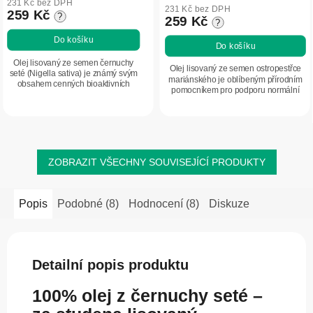
produktu
231 Kč bez DPH
231 Kč bez DPH
259 Kč
?
je
259 Kč
?
5,0
Do košíku
Do košíku
z
5
Olej lisovaný ze semen černuchy
Olej lisovaný ze semen ostropestřce
seté (Nigella sativa) je známý svým
hvězdiček.
mariánského je oblíbeným přírodním
obsahem cenných bioaktivních
pomocníkem pro podporu normální
látek. V praktických kapslích je
funkce jater. Pomáhá také podpořit
vhodný jako doplněk stravy pro
trávení a činnost žlučníku....
každodenní...
ZOBRAZIT VŠECHNY SOUVISEJÍCÍ PRODUKTY
Popis
Podobné (8)
Hodnocení (8)
Diskuze
Detailní popis produktu
100% olej z černuchy seté –