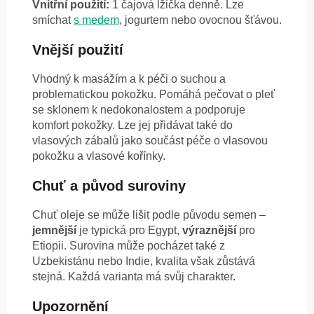
Vnitřní použití:
1 čajová lžička denně. Lze
smíchat
s medem
, jogurtem nebo ovocnou šťávou.
Vnější použití
Vhodný k masážím a k péči o suchou a
problematickou pokožku. Pomáhá pečovat o pleť
se sklonem k nedokonalostem a podporuje
komfort pokožky. Lze jej přidávat také do
vlasových zábalů jako součást péče o vlasovou
pokožku a vlasové kořínky.
Chuť a původ suroviny
Chuť oleje se může lišit podle původu semen –
jemnější
je typická pro Egypt,
výraznější
pro
Etiopii. Surovina může pocházet také z
Uzbekistánu nebo Indie, kvalita však zůstává
stejná. Každá varianta má svůj charakter.
Upozornění