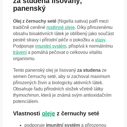
za studena lisovaný,
panenský
Olej z černuchy seté
(Nigella sativa) patří mezi
tradičně ceněné
rostlinné oleje
. Díky přirozenému
obsahu bioaktivních látek je oblíbený jako součást
pestré stravy i přírodní péče o pokožku a
vlasy
.
Podporuje
imunitní systém
, přispívá k normálnímu
trávení
a pomáhá pečovat o celkovou vitalitu
organismu.
Tento panenský olej je lisovaný
za studena
ze
semen černuchy seté, aby si zachoval maximum
přirozených živin a biologicky aktivních látek.
Obsahuje řadu přírodních složek včetně látky
thymochinon
, která je známá svým antioxidačním
potenciálem.
Vlastnosti
oleje
z černuchy seté
podporuje
imunitní systém
a přirozenou