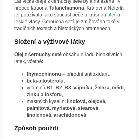
Lahvička oleje z černuchy seté byla nalezena i v
hrobce faraona
Tutanchamona
. Královna Nefertiti
jej používala jako součást péče o krásnou
pleť
a
lesklé vlasy. Černucha setá je zmiňována také v
tradičních textech a historických pramenech.
Složení a výživové látky
Olej z černuchy seté
obsahuje řadu bioaktivních
látek, včetně:
thymochinonu
– přírodní antioxidant,
beta-sitosterolu
,
vitaminů
B1, B2, B3
,
vápníku, železa, mědi,
zinku a fosforu
,
mastných kyselin:
linolová, olejová,
palmitová, myristová, stearová,
linolenová, arachidonová
.
Způsob použití