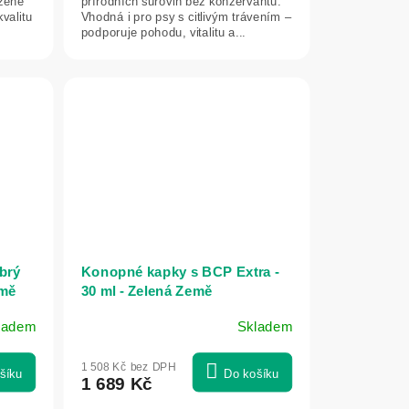
ozené
přírodních surovin bez konzervantů.
valitu
Vhodná i pro psy s citlivým trávením –
podporuje pohodu, vitalitu a...
brý
Konopné kapky s BCP Extra -
emě
30 ml - Zelená Země
ladem
Skladem
1 508 Kč bez DPH
šíku
Do košíku
1 689 Kč