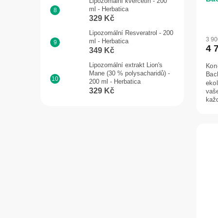
Lipozomální kvercetin - 200
ml - Herbatica
329 Kč
Lipozomální Resveratrol - 200
3 9
ml - Herbatica
4 
349 Kč
Lipozomální extrakt Lion's
Kon
Mane (30 % polysacharidů) -
Back
200 ml - Herbatica
ekol
329 Kč
vaš
kaž
víke