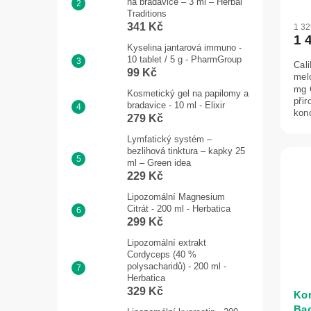
na bradavice – 3 ml – Herbal
Traditions
341 Kč
1 3
1 
Kyselina jantarová immuno -
10 tablet / 5 g - PharmGroup
Cal
99 Kč
mel
mg 
Kosmetický gel na papilomy a
při
bradavice - 10 ml - Elixir
kon
279 Kč
dne.
Lymfatický systém –
bezlihová tinktura – kapky 25
ml – Green idea
229 Kč
Lipozomální Magnesium
Citrát - 200 ml - Herbatica
299 Kč
Lipozomální extrakt
Cordyceps (40 %
polysacharidů) - 200 ml -
Herbatica
329 Kč
Kon
Bac