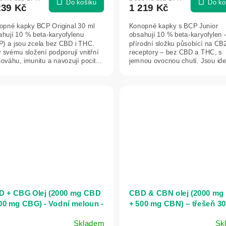
Do košíku
Do ko
239 Kč
1 219 Kč
opné kapky BCP Original 30 ml
Konopné kapky s BCP Junior
ahují 10 % beta-karyofylenu
obsahují 10 % beta-karyofylen 
P) a jsou zcela bez CBD i THC.
přírodní složku působící na CB
 svému složení podporují vnitřní
receptory – bez CBD a THC, s
ováhu, imunitu a navozují pocit...
jemnou ovocnou chutí. Jsou ide
pro mladší uživatele...
 + CBG Olej (2000 mg CBD
CBD & CBN olej (2000 m
00 mg CBG) - Vodní meloun -
+ 500 mg CBN) – třešeň 30
ml - CaliFarms
CaliFarms
Skladem
Sk