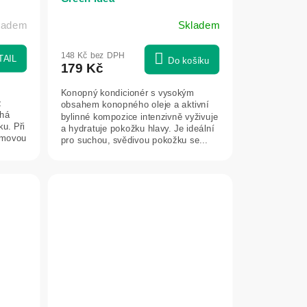
kladem
Skladem
148 Kč bez DPH
TAIL
Do košíku
179 Kč
Konopný kondicionér s vysokým
z
obsahem konopného oleje a aktivní
áhá
bylinné kompozice intenzivně vyživuje
u. Při
a hydratuje pokožku hlavy. Je ideální
émovou
pro suchou, svědivou pokožku se...