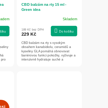
ea
CBD balzám na rty 15 ml -
Green idea
ladem
Skladem
189 Kč bez DPH
šíku
Do košíku
229 Kč
CBD balzám na rty s vysokým
seliny
obsahem kanabidiolu, ceramidů a
kyseliny GLA pomáhá obnovovat
áhá
bariérovou funkci pokožky, vyživuje a
 pro
intenzivně hydratuje suché a
popraskané rty....
9 Kč