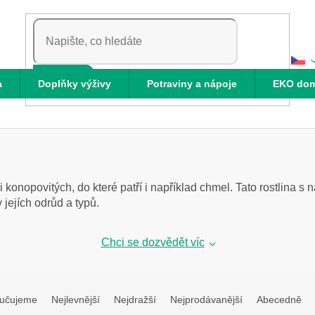
HLEDAT
a
Doplňky výživy
Potraviny a nápoje
EKO do
 konopovitých, do které patří i například chmel. Tato rostlina s n
jejích odrůd a typů.
Chci se dozvědět víc
učujeme
Nejlevnější
Nejdražší
Nejprodávanější
Abecedně