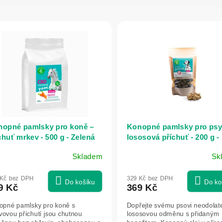
opné pamlsky pro koně –
Konopné pamlsky pro psy
chuť mrkev - 500 g - Zelená
lososová příchuť - 200 g -
mě
Zelená Země
Skladem
Sk
 Kč bez DPH
329 Kč bez DPH
Do košíku
Do ko
9 Kč
369 Kč
opné pamlsky pro koně s
Dopřejte svému psovi neodolat
vovou příchutí jsou chutnou
lososovou odměnu s přidaným