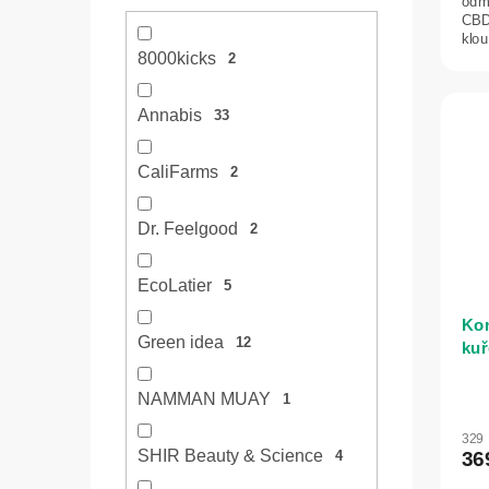
odm
CBD
klou
8000kicks
přír
2
Annabis
33
CaliFarms
2
Dr. Feelgood
2
EcoLatier
5
Kon
Green idea
12
kuř
Ze
NAMMAN MUAY
1
329
SHIR Beauty & Science
36
4