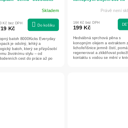
Green idea
Skladem
Právě není s
164 Kč bez DPH
00 Kč bez DPH
DE
Do košíku
199 Kč
719 Kč
Hedvábná sprchová pěna s
opný batoh 8000Kicks Everyday
konopným olejem a extraktem 
pack je odolný, lehký a
lichořeřišnice jemně čistí, pom
ogický batoh, který se přizpůsobí
regenerovat a zklidňovat pokožk
emu životnímu stylu – od
kontaktu s vodou se mění v kr
dodenních cest do práce až po
pěnu, která...
ndová...