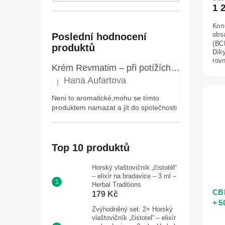
1 
Kon
obs
Poslední hodnocení
(BC
produktů
Díky
rovn
Krém Revmatim – při potížích s klouby a pohybovým aparátem, bolestech zad a revmatických obtížích – Elixir – 75 ml
Hana Aufartova
|
Hodnocení produktu je 5 z 5 hvězdiček.
Neni to aromatické,mohu se tímto
produktem namazat a jít do společnosti
Top 10 produktů
Horský vlaštovičník „čistotěl“
– elixír na bradavice – 3 ml –
Herbal Traditions
CBD
179 Kč
+ 5
Zvýhodněný set: 2× Horský
30 
vlaštovičník „čistotel“ – elixír