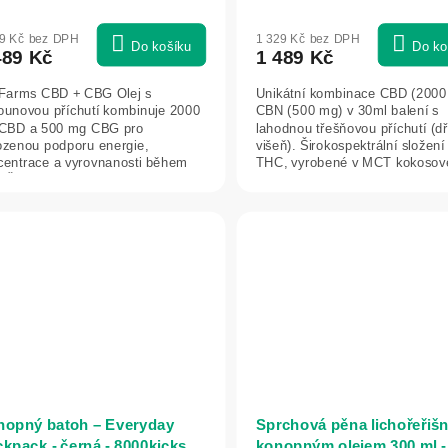
29 Kč bez DPH
1 329 Kč bez DPH
Do košíku
Do ko
489 Kč
1 489 Kč
iFarms CBD + CBG Olej s
Unikátní kombinace CBD (2000
ounovou příchutí kombinuje 2000
CBN (500 mg) v 30ml balení s
CBD a 500 mg CBG pro
lahodnou třešňovou příchutí (dř
rozenou podporu energie,
višeň). Širokospektrální složení
centrace a vyrovnanosti během
THC, vyrobené v MCT kokoso
 Širokospektrální složení...
oleji s...
opný batoh – Everyday
Sprchová pěna lichořeřišn
kpack - černá - 8000kicks
konopným olejem 300 ml -