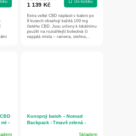
šíku
Do košíku
1 139 Kč
Extra velké CBD náplasti v balení po
–
8 kusech obsahují každá 100 mg
2
čistého CBD. Jsou určeny k lokálnímu
použití na rozsáhlejší bolestivá či
ální
napjatá místa – ramena, stehna,...
g CBD
Konopný batoh – Nomad
 ml –
Backpack - Tmavě zelená -
8000Kicks
ladem
Skladem