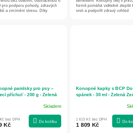
ěnou bez obilovin, obohacenou o
benefitem. Konopný olej v přir
 pro podporu pohody, zdravých
formě pomáhá viditelně zlepšit k
bů a zmírnění stresu. Díky
srsti a podpořit zdravý vzhled
odnímu složení s...
pokožky,...
opné pamlsky pro psy –
Konopné kapky s BCP Do
ecí příchuť - 200 g - Zelená
spánek - 30 ml - Zelená Z
mě
Skladem
Sk
 Kč bez DPH
1 615 Kč bez DPH
Do košíku
Do ko
9 Kč
1 809 Kč