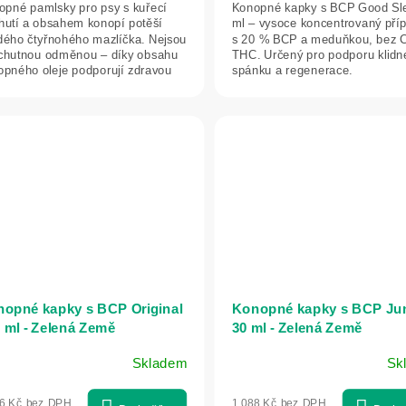
opné pamlsky pro psy s kuřecí
Konopné kapky s BCP Good Sl
chutí a obsahem konopí potěší
ml – vysoce koncentrovaný pří
dého čtyřnohého mazlíčka. Nejsou
s 20 % BCP a meduňkou, bez 
 chutnou odměnou – díky obsahu
THC. Určený pro podporu klid
opného oleje podporují zdravou
spánku a regenerace.
...
opné kapky s BCP Original
Konopné kapky s BCP Jun
0 ml - Zelená Země
30 ml - Zelená Země
Skladem
Sk
06 Kč bez DPH
1 088 Kč bez DPH