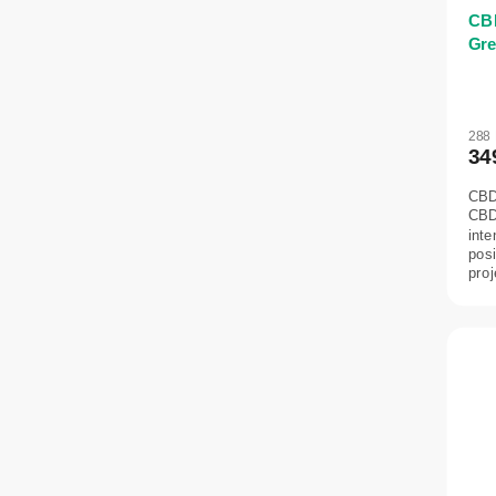
CBD
Gre
288
34
CBD
CBD
inte
posi
proj