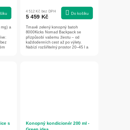
4 512 Kč bez DPH
šíku
Do košíku
5 459 Kč
 mg) a
Tmavě zelený konopný batoh
8000Kicks Nomad Backpack se
íve:
přizpůsobí vašemu životu – od
 bez
každodenních cest až po výlety.
vém
Nabízí rozšiřitelný prostor 20–45 l a
ergonomický design....
ice s
Konopný kondicionér 200 ml -
Green idea