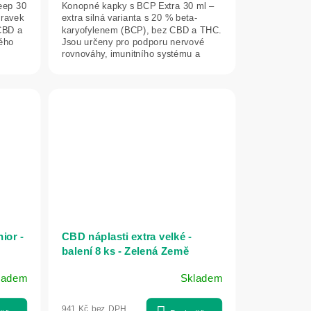
eep 30
Konopné kapky s BCP Extra 30 ml –
pravek
extra silná varianta s 20 % beta-
CBD a
karyofylenem (BCP), bez CBD a THC.
ného
Jsou určeny pro podporu nervové
rovnováhy, imunitního systému a
vitality....
ior -
CBD náplasti extra velké -
balení 8 ks - Zelená Země
ladem
Skladem
941 Kč bez DPH