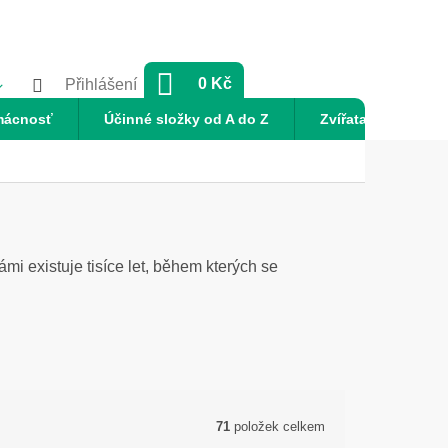
NÁKUPNÍ
0 Kč
Přihlášení
KOŠÍK
mácnosť
Účinné složky od A do Z
Zvířata
Nov
ámi existuje tisíce let, během kterých se
71
položek celkem