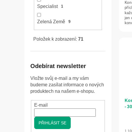
Kon
Specialist
1
pří
kaž
jen
Zelená Země
9
kon
srst,
Položek k zobrazení:
71
Odebírat newsletter
Vložte svůj e-mail a my vám
budeme zasílat informace o nových
produktech na našem e-shopu.
Kon
E-mail
- 3
PŘIHLÁSIT SE
1 1