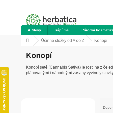
Přejít
na
obsah
🔥 Slevy
Trápí mě
Přírodní kosmetik
Účinné složky od A do Z
Konopí
Domů
Konopí
Konopí seté (Cannabis Sativa) je rostlina z čeledi
plánovanými i náhodnými zásahy vyvinuly stovky 
P
Ř
o
a
Dopor