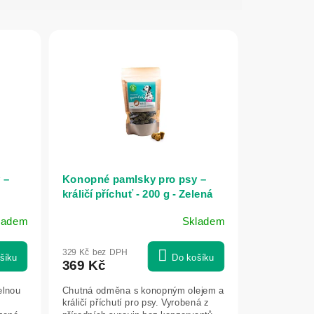
 –
Konopné pamlsky pro psy –
králičí příchuť - 200 g - Zelená
Země
ladem
Skladem
329 Kč bez DPH
šíku
Do košíku
369 Kč
elnou
Chutná odměna s konopným olejem a
králičí příchutí pro psy. Vyrobená z