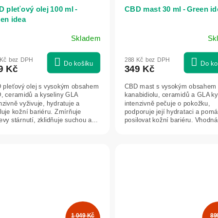
 pleťový olej 100 ml -
CBD mast 30 ml - Green id
en idea
Skladem
Sk
 Kč bez DPH
288 Kč bez DPH
Do košíku
Do ko
9 Kč
349 Kč
 pleťový olej s vysokým obsahem
CBD mast s vysokým obsahem
, ceramidů a kyseliny GLA
kanabidiolu, ceramidů a GLA ky
nzivně vyživuje, hydratuje a
intenzivně pečuje o pokožku,
luje kožní bariéru. Zmírňuje
podporuje její hydrataci a pom
evy stárnutí, zklidňuje suchou a...
posilovat kožní bariéru. Vhodná
suchou,...
1 049 Kč
89