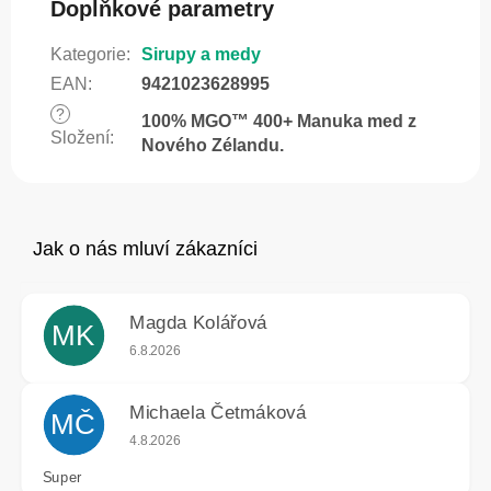
Doplňkové parametry
Kategorie
:
Sirupy a medy
EAN
:
9421023628995
?
100% MGO™ 400+ Manuka med z
Složení
:
Nového Zélandu.
Magda Kolářová
MK
Hodnocení obchodu je 5 z 5 hvězdiček.
6.8.2026
Michaela Četmáková
MČ
Hodnocení obchodu je 5 z 5 hvězdiček.
4.8.2026
Super