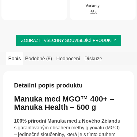
přírodní příchutí zázvoru, citronu a
extra dávkou...
65 g
ZOBRAZIT VŠECHNY SOUVISEJÍCÍ PRODUKTY
Popis
Podobné (8)
Hodnocení
Diskuze
Detailní popis produktu
Manuka med MGO™ 400+ –
Manuka Health – 500 g
100% přírodní Manuka med z Nového Zélandu
s garantovaným obsahem methylglyoxalu (MGO)
– jedinečné sloučeniny, která je s tímto druhem