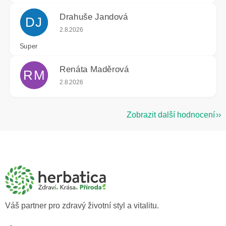
Drahuše Jandová
DJ
Hodnocení obchodu je 5 z 5 hvězdiček.
2.8.2026
Super
Renáta Maděrová
RM
Hodnocení obchodu je 5 z 5 hvězdiček.
2.8.2026
Zobrazit další hodnocení
Z
á
p
a
t
í
Váš partner pro zdravý životní styl a vitalitu.