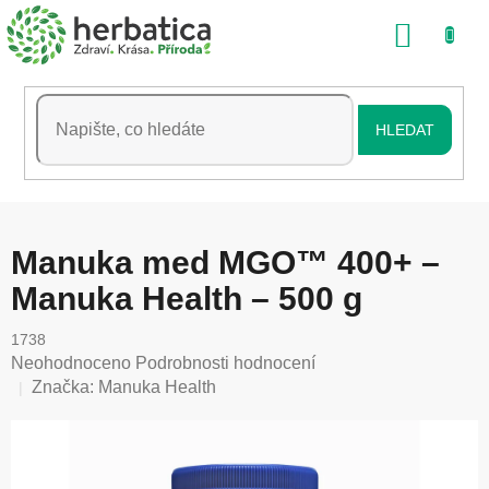
Přejít
NÁKU
na
obsah
KOŠÍK
HLEDAT
Manuka med MGO™ 400+ –
Manuka Health – 500 g
1738
Průměrné
Neohodnoceno
Podrobnosti hodnocení
hodnocení
Značka:
Manuka Health
produktu
je
0,0
z