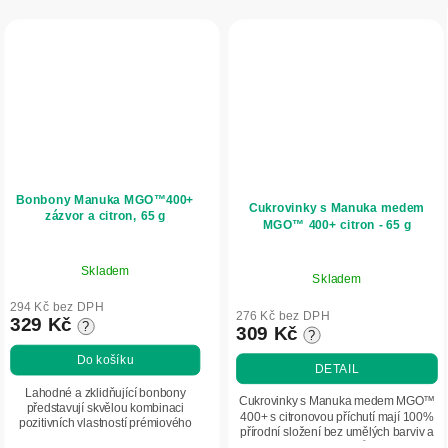
Bonbony Manuka MGO™400+
Cukrovinky s Manuka medem
zázvor a citron, 65 g
MGO™ 400+ citron - 65 g
Skladem
Skladem
294 Kč bez DPH
276 Kč bez DPH
329 Kč
?
309 Kč
?
Do košíku
DETAIL
Lahodné a zklidňující bonbony
Cukrovinky s Manuka medem MGO™
představují skvělou kombinaci
400+ s citronovou příchutí mají 100%
pozitivních vlastností prémiového
přírodní složení bez umělých barviv a
Manuka medu z Nového Zélandu s
konzervantů.