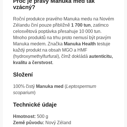
Proč je pravý Manuka med tak
vzácný?
Roční produkce pravého Manuka medu na Novém
Zélandu činí pouze přibližně
1 700 tun
, zatímco
celosvětová poptávka přesahuje 10 000 tun.
Mnoho produktů na trhu proto nemusí být pravým
Manuka medem. Značka
Manuka Health
testuje
každý produkt na obsah MGO a HMF
(hydroxymethylfurfural), čímž dokládá
autenticitu,
kvalitu a čerstvost
.
Složení
100% čistý
Manuka med
(
Leptospermum
scoparium
)
Technické údaje
Hmotnost:
500 g
Země původu:
Nový Zéland