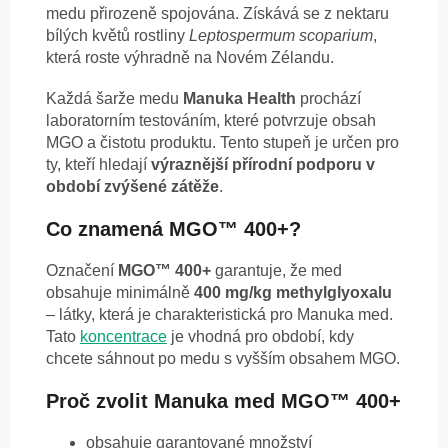
medu přirozeně spojována. Získává se z nektaru
bílých květů rostliny
Leptospermum scoparium
,
která roste výhradně na Novém Zélandu.
Každá šarže medu
Manuka Health
prochází
laboratorním testováním, které potvrzuje obsah
MGO a čistotu produktu. Tento stupeň je určen pro
ty, kteří hledají
výraznější přírodní podporu v
období zvýšené zátěže
.
Co znamená MGO™ 400+?
Označení
MGO™ 400+
garantuje, že med
obsahuje minimálně
400 mg/kg methylglyoxalu
– látky, která je charakteristická pro Manuka med.
Tato
koncentrace
je vhodná pro období, kdy
chcete sáhnout po medu s vyšším obsahem MGO.
Proč zvolit Manuka med MGO™ 400+
obsahuje garantované množství