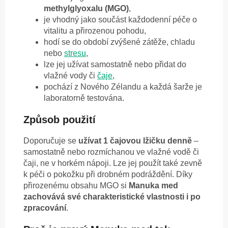
methylglyoxalu (MGO)
,
je vhodný jako součást každodenní péče o
vitalitu a přirozenou pohodu,
hodí se do období zvýšené zátěže, chladu
nebo
stresu
,
lze jej užívat samostatně nebo přidat do
vlažné vody či
čaje
,
pochází z Nového Zélandu a každá šarže je
laboratorně testována.
Způsob použití
Doporučuje se
užívat 1 čajovou lžičku denně
–
samostatně nebo rozmíchanou ve vlažné vodě či
čaji, ne v horkém nápoji. Lze jej použít také zevně
k péči o pokožku při drobném podráždění. Díky
přirozenému obsahu MGO si
Manuka med
zachovává své charakteristické vlastnosti i po
zpracování
.