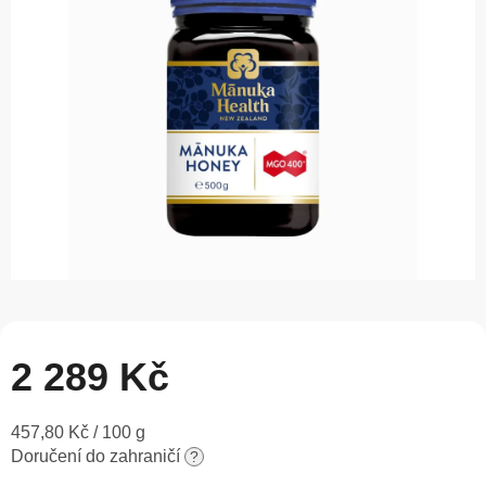
5
hvězdiček.
2 289 Kč
Měrná
457,80 Kč / 100 g
cena:
Doručení do zahraničí
?