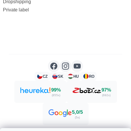
Dropshipping
Private label
CZ
SK
HU
RO
99%
97%
(855x)
(692x)
5,0/5
(5x)