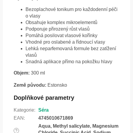
Bezoplachové tonikum pro každodenní péči
o vlasy
Obsahuje komplex mikroelementů
Podporuje přirozený růst vlasů
Pomáhá posilovat vlasové kořínky
Vhodné pro oslabené a řídnoucí vlasy
Lehká neparfemovaná formule bez zatížení
vlasů
Snadná aplikace přímo na pokožku hlavy
Objem:
300 ml
Země původu:
Estonsko
Doplňkové parametry
Kategorie
:
Séra
EAN
:
4745010671869
Aqua, Methyl salicylate, Magnesium
?
Chloride, Succinic Acid, Sodium