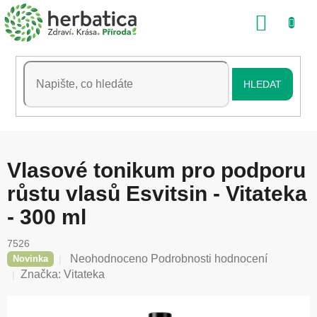
Přejít
NÁKU
na
obsah
KOŠÍK
HLEDAT
Vlasové tonikum pro podporu
růstu vlasů Esvitsin - Vitateka
- 300 ml
7526
Průměrné
Neohodnoceno
Podrobnosti hodnocení
Novinka
hodnocení
Značka:
Vitateka
produktu
je