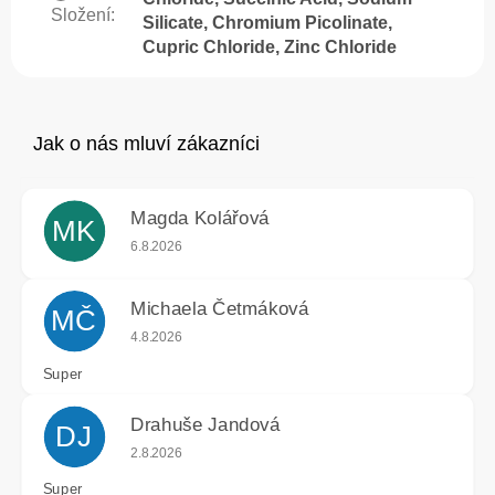
Složení
:
Silicate, Chromium Picolinate,
Cupric Chloride, Zinc Chloride
Magda Kolářová
MK
Hodnocení obchodu je 5 z 5 hvězdiček.
6.8.2026
Michaela Četmáková
MČ
Hodnocení obchodu je 5 z 5 hvězdiček.
4.8.2026
Super
Drahuše Jandová
DJ
Hodnocení obchodu je 5 z 5 hvězdiček.
2.8.2026
Super