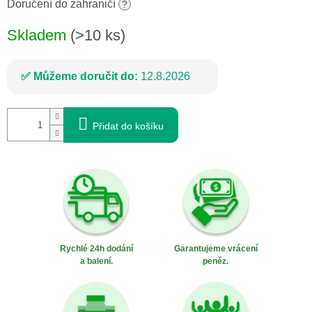
cena:
Doručení do zahraničí
?
Skladem
(>10 ks)
Můžeme doručit do:
12.8.2026
Přidat do košíku
Rychlé 24h dodání
Garantujeme vrácení
a balení.
peněz.