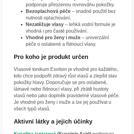
podporuje přirozenou rovnováhu pokožky.
Bezoplachová péče
– snadné použití bez
nutnosti oplachování.
Nezatěžuje vlasy
– lehká vodní formule je
vhodná i pro časté používání.
Vhodné pro ženy i muže
– univerzální
péče o oslabené a řídnoucí vlasy.
Pro koho je produkt určen
Vlasové tonikum Esvitsin je vhodné pro každého,
kdo chce podpořit zdravý růst vlasů a zlepšit stav
pokožky hlavy. Doporučuje se pro oslabené,
lámavé nebo řídnoucí vlasy, při ztrátě hustoty
vlasů nebo jako doplněk pravidelné vlasové péče.
Je vhodné pro ženy i muže a lze jej používat u
všech typů vlasů.
Aktivní látky a jejich účinky
Kyselina jantarová
(Succinic Acid)
podporuje