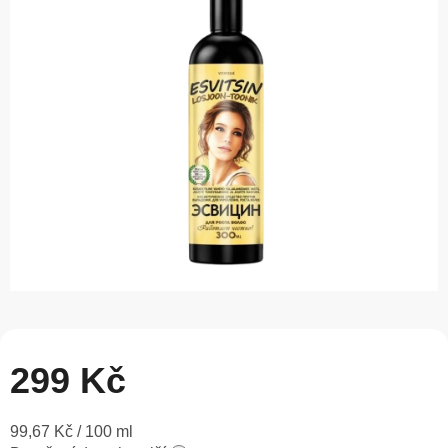
0,0
z
5
hvězdiček.
299 Kč
Měrná
99,67 Kč / 100 ml