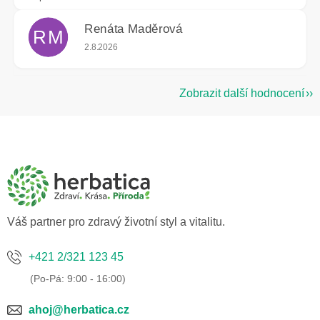
Renáta Maděrová
RM
Hodnocení obchodu je 5 z 5 hvězdiček.
2.8.2026
Zobrazit další hodnocení
Z
á
p
a
t
í
Váš partner pro zdravý životní styl a vitalitu.
+421 2/321 123 45
ahoj@herbatica.cz