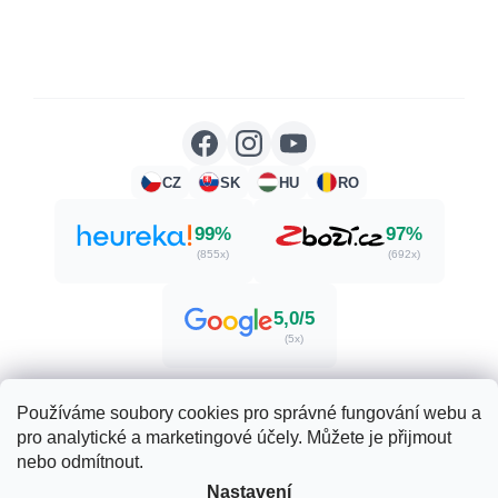
CZ
SK
HU
RO
99%
97%
(855x)
(692x)
5,0/5
(5x)
Používáme soubory cookies pro správné fungování webu a
pro analytické a marketingové účely. Můžete je přijmout
Vytvořil Shoptet
nebo odmítnout.
Nastavení