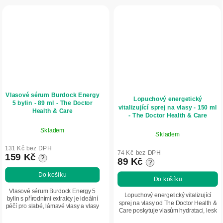
Vlasové sérum Burdock Energy
Lopuchový energetický
5 bylin - 89 ml - The Doctor
vitalizující sprej na vlasy - 150 ml
Health & Care
- The Doctor Health & Care
Skladem
Skladem
131 Kč bez DPH
74 Kč bez DPH
159 Kč
?
89 Kč
?
Do košíku
Do košíku
Vlasové sérum Burdock Energy 5
Lopuchový energetický vitalizující
bylin s přírodními extrakty je ideální
sprej na vlasy od The Doctor Health &
péčí pro slabé, lámavé vlasy a vlasy
Care poskytuje vlasům hydrataci, lesk
se sklonem k vypadávání. Obsahuje
a posílení díky pěti bylinným
lopuch, kopřivu, gotu kolu, třezalku...