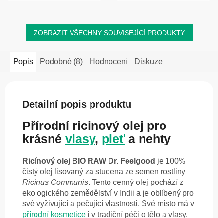
mořské řasy Jania...
ZOBRAZIT VŠECHNY SOUVISEJÍCÍ PRODUKTY
Popis
Podobné (8)
Hodnocení
Diskuze
Detailní popis produktu
Přírodní ricinový olej pro
krásné
vlasy
,
pleť
a nehty
Ricínový olej BIO RAW Dr. Feelgood
je 100%
čistý olej lisovaný za studena ze semen rostliny
Ricinus Communis
. Tento cenný olej pochází z
ekologického zemědělství v Indii a je oblíbený pro
své vyživující a pečující vlastnosti. Své místo má v
přírodní kosmetice
i v tradiční péči o tělo a vlasy.