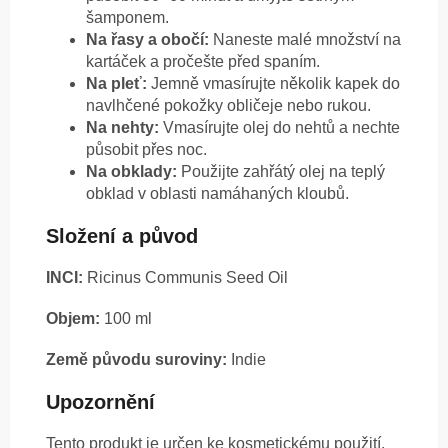
šamponem.
Na řasy a obočí:
Naneste malé množství na
kartáček a pročešte před spaním.
Na pleť:
Jemně vmasírujte několik kapek do
navlhčené pokožky obličeje nebo rukou.
Na nehty:
Vmasírujte olej do nehtů a nechte
působit přes noc.
Na obklady:
Použijte zahřátý olej na teplý
obklad v oblasti namáhaných kloubů.
Složení a původ
INCI:
Ricinus Communis Seed Oil
Objem:
100 ml
Země původu suroviny:
Indie
Upozornění
Tento produkt je určen ke kosmetickému použití.