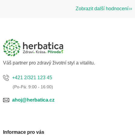
Zobrazit další hodnocení
Z
á
p
a
t
í
Váš partner pro zdravý životní styl a vitalitu.
+421 2/321 123 45
ahoj@herbatica.cz
Informace pro vás