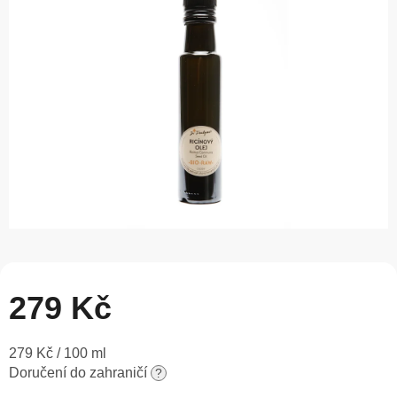
5
hvězdiček.
279 Kč
Měrná
279 Kč / 100 ml
cena:
Doručení do zahraničí
?