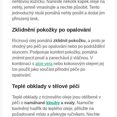
nehtovou kůžičku. Naneste několik kapek oleje na
nehty, jemně vmasírujte a nechte působit. Tento
jednoduchý rituál pomáhá nehty posílit a dodat jim
přirozený lesk.
Zklidnění pokožky po opalování
Ricinový olej pomáhá
zklidnit pokožku
, a proto je
vhodný pro péči po opalování nebo po podráždění
sluncem. Podporuje komfort pokožky, pomáhá
zmírnit pocit pnutí a zanechává ji vláčnou. V
kombinaci s
aloe vera
nebo kokosovým olejem jej
lze použít jako součást přírodní péče po
opalování.
Teplé obklady v tělové péči
Teplé obklady z ricinového oleje jsou oblíbené v
péči o
namáhané
klouby
a svaly
. Namočte
bavlněný hadřík do teplého oleje, přiložte na
požadované místo a překryjte ručníkem. Nechte