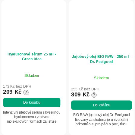
Hyaluronové sérum 25 ml -
Jojobový olej BIO RAW - 250 ml -
Green idea
Dr. Feelgood
Skladem
Skladem
173 Kč bez DPH
255 Kč bez DPH
209 Kč
?
309 Kč
?
Do košíku
Do košíku
Intenzivní pleťové sérum s kyselinou
BIO RAW jojobový olej Dr. Feelgood
hyaluronovou ve dvou
lisovaný za studena je univerzální
molekulových formách zajišťuje
přírodní olej pro péči o pleť, tělo i
hloubkovou hydrataci a vyhlazení
vlasy. Rychle se vstřebává, pomáhá
pleti. Obsahuje výtažky ze slaměnky,
udržovat hydrataci pokožky a...