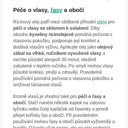
Péče o vlasy,
řasy
a obočí
Ricinový olej patří mezi oblíbené přírodní
oleje
pro
péči o vlasy se sklonem k oslabení
. Díky
obsahu
kyseliny ricinolejové
pomáhá pečovat o
vlasovou pokožku, podporuje její komfort a
dodává vlasům výživu. Aplikujte olej jako
olejový
zábal na vlhké, ručníkem vysušené vlasy
a
nechte působit alespoň 30 minut, ideálně
zabalené v teplém ručníku. Po umytí mohou vlasy
působit leskleji, plněji a zdravěji. Pravidelné
používání pomáhá pečovat o vlasovou pokožku a
snižovat lámavost vlasů.
Kromě vlasů je vhodný také pro
péči o řasy a
obočí
. Stačí nanést několik kapek na vatovou
tyčinku nebo čistý kartáček od řasenky a jemně
přejet kořínky řas a obočí. Při pravidelném
používání mohou řasy a obočí působit vyživeněji a
hustěji. Dávejte však pozor, aby se olej nedostal