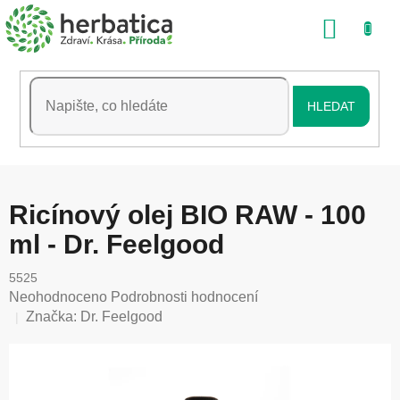
Přejít
NÁKU
na
obsah
KOŠÍK
HLEDAT
Ricínový olej BIO RAW - 100
ml - Dr. Feelgood
5525
Průměrné
Neohodnoceno
Podrobnosti hodnocení
hodnocení
Značka:
Dr. Feelgood
produktu
je
0,0
z