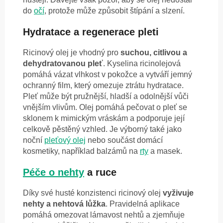
do
očí
, protože může způsobit štípání a slzení.
Hydratace a regenerace pleti
Ricinový olej je vhodný pro
suchou, citlivou a
dehydratovanou pleť
. Kyselina ricinolejová
pomáhá vázat vlhkost v pokožce a vytváří jemný
ochranný film, který omezuje ztrátu hydratace.
Pleť může být pružnější, hladší a odolnější vůči
vnějším vlivům. Olej pomáhá pečovat o pleť se
sklonem k mimickým vráskám a podporuje její
celkově pěstěný vzhled. Je výborný také jako
noční
pleťový olej
nebo součást domácí
kosmetiky, například balzámů na
rty
a masek.
Péče o nehty
a ruce
Díky své husté konzistenci ricinový olej
vyživuje
nehty a nehtová lůžka
. Pravidelná aplikace
pomáhá omezovat lámavost nehtů a zjemňuje