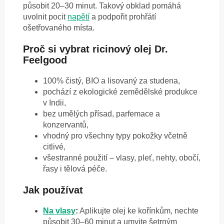
působit 20–30 minut. Takový obklad pomáhá
uvolnit pocit
napětí
a podpořit prohřátí
ošetřovaného místa.
Proč si vybrat ricinový olej Dr.
Feelgood
100% čistý, BIO a lisovaný za studena,
pochází z ekologické zemědělské produkce
v Indii,
bez umělých přísad, parfemace a
konzervantů,
vhodný pro všechny typy pokožky včetně
citlivé,
všestranné použití – vlasy, pleť, nehty, obočí,
řasy i tělová péče.
Jak používat
Na vlasy
:
Aplikujte olej ke kořínkům, nechte
působit 30–60 minut a umyjte šetrným