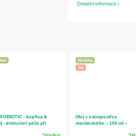
Detailní informace
nka
Novinka
Tip
OBIOTIC - kopřiva &
Olej z ostropestřce
j - intenzivní péče při
mariánského – 100 ml –
dávání vlasů, lupech a
Bioherba
Skladem
Sk
vé pokožce hlavy - 150 ml -