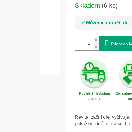
Skladem
(6 ks)
Můžeme doručit do:
Přidat do k
Rychlé 24h dodání
Garantuj
a balení.
pe
Revitalizační olej vyživuje
pokožky. Ideální pro suc