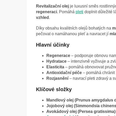
Revitalizační olej
je luxusní směs rostlinný
regeneraci
. Pomáhá
pleti
doplnit důležité l
vzhled
.
Díky obsahu kvalitních olejů bohatých na
m
pečovat o namáhanou pleť a navracet jí
mla
Hlavní účinky
Regenerace
– podporuje obnovu na
Hydratace
– intenzivně vyživuje a zvl
Elasticita
– pomáhá obnovovat pružno
Antioxidační péče
– pomáhá chránit p
Rozjasnění
– navrací pleti zdravý a s
Klíčové složky
Mandlový olej (Prunus amygdalus d
Jojobový olej (Simmondsia chinens
Avokádový olej (Persea gratissima)