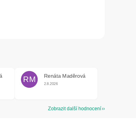
á
Renáta Maděrová
RM
e 5 z 5 hvězdiček.
Hodnocení obchodu je 5 z 5 hvězdiček.
2.8.2026
Zobrazit další hodnocení