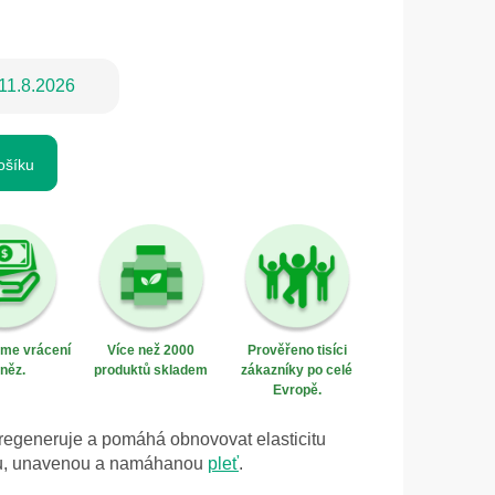
11.8.2026
ošíku
eme vrácení
Více než 2000
Prověřeno tisíci
něz.
produktů skladem
zákazníky po celé
Evropě.
, regeneruje a pomáhá obnovovat elasticitu
hou, unavenou a namáhanou
pleť
.