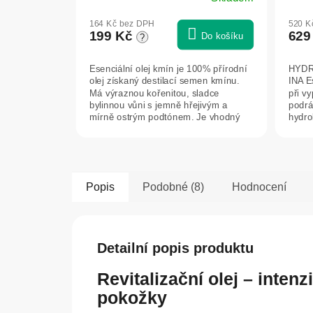
INA 
164 Kč bez DPH
520 K
199 Kč
629
Do košíku
?
Esenciální olej kmín je 100% přírodní
HYDRO
olej získaný destilací semen kmínu.
INA E
Má výraznou kořenitou, sladce
při v
bylinnou vůni s jemně hřejivým a
podrá
mírně ostrým podtónem. Je vhodný
hydrol
pro...
Popis
Podobné (8)
Hodnocení
Detailní popis produktu
Revitalizační olej – inten
pokožky