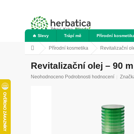
Přejít
na
obsah
🔥 Slevy
Trápí mě
Přírodní kosmetik
Přírodní kosmetika
Revitalizační ol
Domů
Revitalizační olej – 90 
Průměrné
Neohodnoceno
Podrobnosti hodnocení
Značk
hodnocení
produktu
je
0,0
z
5
hvězdiček.