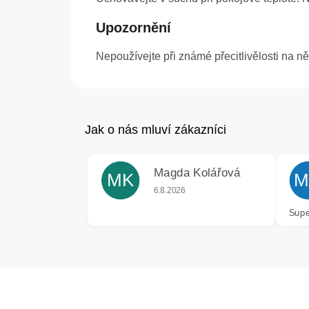
Upozornění
Nepoužívejte při známé přecitlivělosti na n
Magda Kolářová
MK
M
Hodnocení obchodu je 5 z 5 hvězdiče
6.8.2026
Supe
Z
á