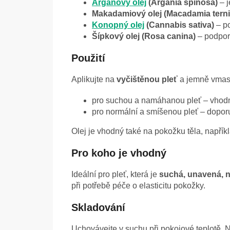
Arganový olej
(Argania spinosa)
– j
Makadamiový olej (Macadamia ternif
Konopný olej
(Cannabis sativa)
– po
Šípkový olej (Rosa canina)
– podpor
Použití
Aplikujte na
vyčištěnou pleť
a jemně vmasí
pro suchou a namáhanou pleť – vhod
pro normální a smíšenou pleť – dopor
Olej je vhodný také na pokožku těla, například
Pro koho je vhodný
Ideální pro pleť, která je
suchá, unavená,
při potřebě péče o elasticitu pokožky.
Skladování
Uchovávejte v suchu při pokojové teplotě. 