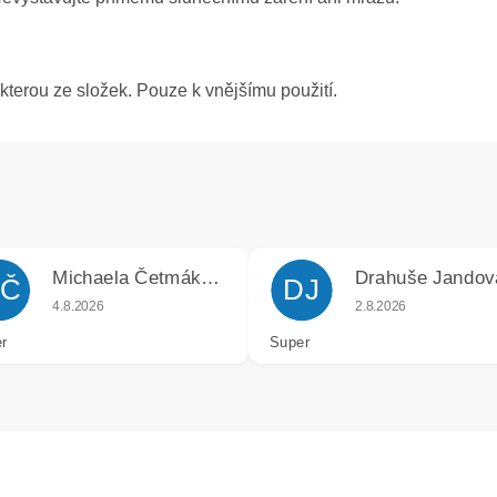
ěkterou ze složek. Pouze k vnějšímu použití.
Michaela Četmáková
Drahuše Jandov
Č
DJ
k.
Hodnocení obchodu je 5 z 5 hvězdiček.
Hodnocení obchodu j
4.8.2026
2.8.2026
r
Super