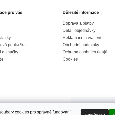
ace pro vás
Důležité informace
Doprava a platby
Detail objednávky
otázky
Reklamace a vrácení
ová poukážka
Obchodní podmínky
i a značky
Ochrana osobních údajů
ze
Cookies
99%
(855x)
oubory cookies pro správné fungování