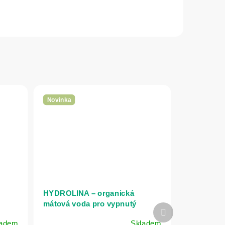
Novinka
HYDROLINA – organická
mátová voda pro vypnutý
Další
vzhled pleti a matný efekt – 150
produkt
ladem
Skladem
ml – INA Essentials