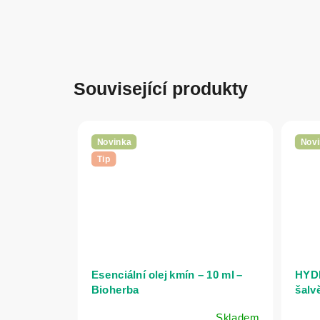
Související produkty
Novinka
Novi
Tip
Esenciální olej kmín – 10 ml –
HYDR
Bioherba
šalvě
vypa
Skladem
citli