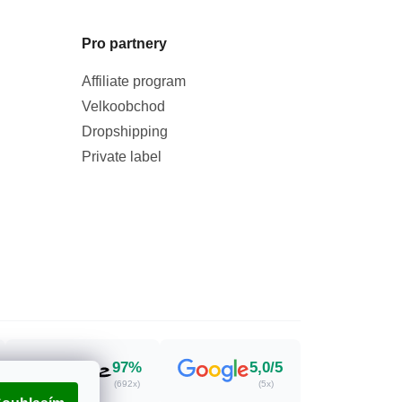
Pro partnery
Affiliate program
Velkoobchod
Dropshipping
Private label
97%
5,0/5
(692x)
(5x)