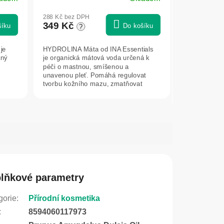
288 Kč bez DPH
349 Kč
šíku
Do košíku
?
je
HYDROLINA Máta od INA Essentials
aný
je organická mátová voda určená k
péči o mastnou, smíšenou a
unavenou pleť. Pomáhá regulovat
tvorbu kožního mazu, zmatňovat
pokožku, osvěžovat...
lňkové parametry
gorie
:
Přírodní kosmetika
:
8594060117973