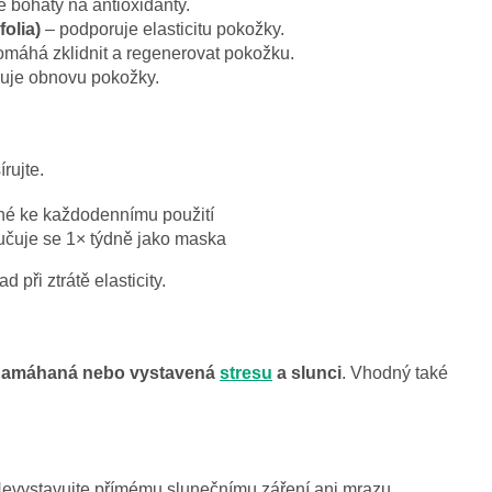
e bohatý na antioxidanty.
olia)
– podporuje elasticitu pokožky.
máhá zklidnit a regenerovat pokožku.
uje obnovu pokožky.
rujte.
né ke každodennímu použití
učuje se 1× týdně jako maska
 při ztrátě elasticity.
 namáhaná nebo vystavená
stresu
a slunci
. Vhodný také
Nevystavujte přímému slunečnímu záření ani mrazu.