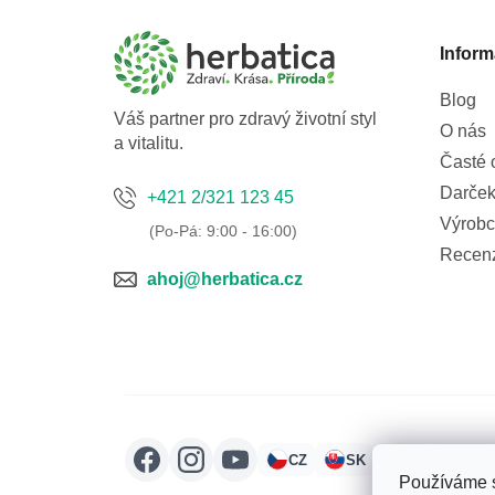
p
a
Inform
t
í
Blog
Váš partner pro zdravý životní styl
O nás
a vitalitu.
Časté 
Darček
+421 2/321 123 45
Výrobc
Recen
ahoj@herbatica.cz
CZ
SK
HU
RO
Používáme s