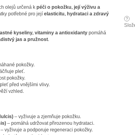
ch olejů určená k
péči o pokožku, její výživu a
átky potřebné pro její
elasticitu, hydrataci a zdravý
?
Slož
astné kyseliny, vitaminy a antioxidanty
pomáhá
distvý jas a pružnost
.
máhané pokožky.
áčňuje pleť.
st pokožky.
leť před vnějšími vlivy.
věží vzhled.
ulcis)
– vyživuje a zjemňuje pokožku.
is)
– pomáhá udržovat přirozenou hydrataci.
– vyživuje a podporuje regeneraci pokožky.