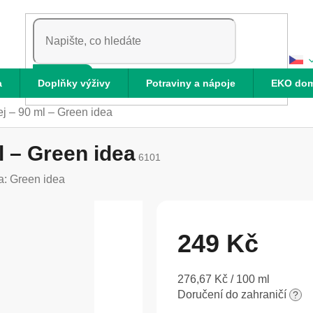
HLEDAT
a
Doplňky výživy
Potraviny a nápoje
EKO do
ej – 90 ml – Green idea
ml – Green idea
6101
a:
Green idea
249 Kč
Měrná
276,67 Kč / 100 ml
cena:
Doručení do zahraničí
?