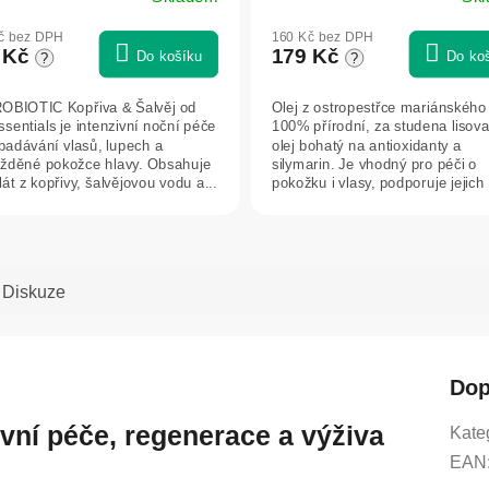
Essentials
č bez DPH
160 Kč bez DPH
 Kč
179 Kč
Do košíku
Do ko
?
?
BIOTIC Kopřiva & Šalvěj od
Olej z ostropestřce mariánského 
ssentials je intenzivní noční péče
100% přírodní, za studena lisov
ypadávání vlasů, lupech a
olej bohatý na antioxidanty a
žděné pokožce hlavy. Obsahuje
silymarin. Je vhodný pro péči o
át z kopřivy, šalvějovou vodu a...
pokožku i vlasy, podporuje jejich
regeneraci,...
Diskuze
Dop
zivní péče, regenerace a výživa
Kate
EAN