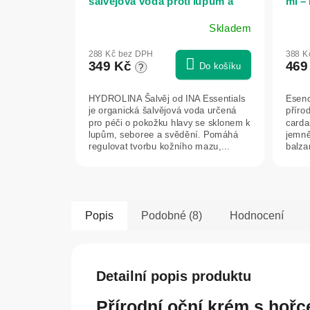
šalvějová voda proti lupům a
ml –
svědění pokožky hlavy – 150 ml
Skladem
– INA Essentials
288 Kč bez DPH
388 K
349 Kč
469
Do košíku
?
HYDROLINA Šalvěj od INA Essentials
Esenc
je organická šalvějová voda určená
příro
pro péči o pokožku hlavy se sklonem k
carda
lupům, seboree a svědění. Pomáhá
jemně
regulovat tvorbu kožního mazu,...
balza
relaxa
Popis
Podobné (8)
Hodnocení
Detailní popis produktu
Přírodní oční krém s hořc