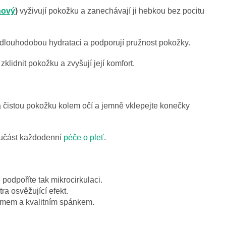
nový
)
vyživují pokožku a zanechávají ji hebkou bez pocitu
í dlouhodobou hydrataci a podporují pružnost pokožky.
klidnit pokožku a zvyšují její komfort.
čistou pokožku kolem očí a jemně vklepejte konečky
oučást každodenní
péče o pleť
.
odpoříte tak mikrocirkulaci.
ra osvěžující efekt.
imem a kvalitním spánkem.