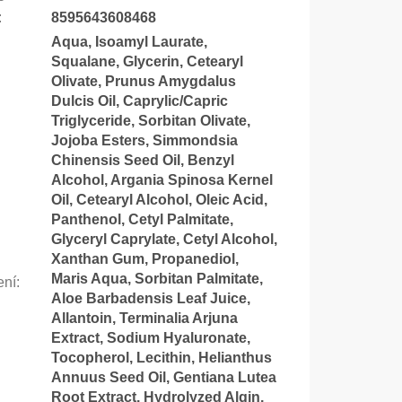
:
8595643608468
Aqua, Isoamyl Laurate,
Squalane, Glycerin, Cetearyl
Olivate, Prunus Amygdalus
Dulcis Oil, Caprylic/Capric
Triglyceride, Sorbitan Olivate,
Jojoba Esters, Simmondsia
Chinensis Seed Oil, Benzyl
Alcohol, Argania Spinosa Kernel
Oil, Cetearyl Alcohol, Oleic Acid,
Panthenol, Cetyl Palmitate,
Glyceryl Caprylate, Cetyl Alcohol,
Xanthan Gum, Propanediol,
Maris Aqua, Sorbitan Palmitate,
ení
:
Aloe Barbadensis Leaf Juice,
Allantoin, Terminalia Arjuna
Extract, Sodium Hyaluronate,
Tocopherol, Lecithin, Helianthus
Annuus Seed Oil, Gentiana Lutea
Root Extract, Hydrolyzed Algin,