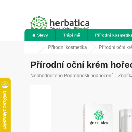
Přejít
na
obsah
🔥 Slevy
Trápí mě
Přírodní kosmetik
Přírodní kosmetika
Přírodní oční kr
Domů
Přírodní oční krém hořec
Průměrné
Neohodnoceno
Podrobnosti hodnocení
Značk
hodnocení
produktu
je
0,0
z
5
hvězdiček.