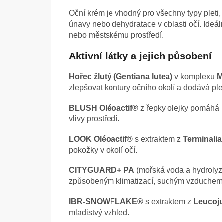
Oční krém je vhodný pro všechny typy pleti,
únavy nebo dehydratace v oblasti očí. Ideální
nebo městskému prostředí.
Aktivní látky a jejich působení
Hořec žlutý (Gentiana lutea)
v komplexu
zlepšovat kontury očního okolí a dodává plet
BLUSH Oléoactif®
z řepky olejky pomáhá roz
vlivy prostředí.
LOOK Oléoactif®
s extraktem z
Terminalia
pokožky v okolí očí.
CITYGUARD+ PA
(mořská voda a hydrolyz
způsobeným klimatizací, suchým vzduchem 
IBR-SNOWFLAKE®
s extraktem z
Leucoj
mladistvý vzhled.