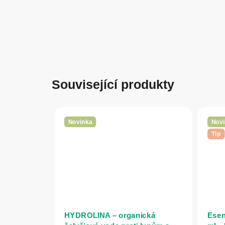
Související produkty
Novinka
Novi
Tip
HYDROLINA – organická
Esen