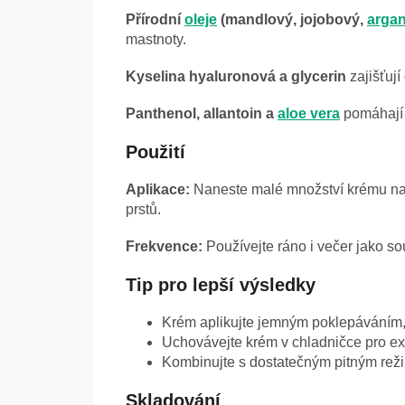
Přírodní
oleje
(mandlový, jojobový,
arga
mastnoty.
Kyselina hyaluronová a glycerin
zajišťuj
Panthenol, allantoin a
aloe vera
pomáhají z
Použití
Aplikace:
Naneste malé množství krému na 
prstů.
Frekvence:
Používejte ráno i večer jako s
Tip pro lepší výsledky
Krém aplikujte jemným poklepáváním, p
Uchovávejte krém v chladničce pro ext
Kombinujte s dostatečným pitným rež
Skladování