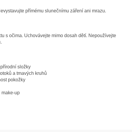
Nevystavujte přímému slunečnímu záření ani mrazu.
ktu s očima. Uchovávejte mimo dosah dětí. Nepoužívejte
.
přírodní složky
 otoků a tmavých kruhů
nost pokožky
d make-up