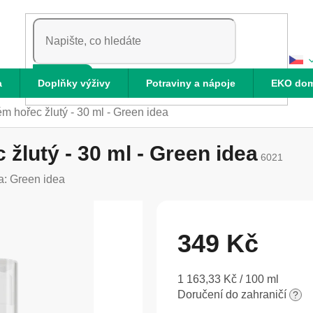
HLEDAT
a
Doplňky výživy
Potraviny a nápoje
EKO do
ém hořec žlutý - 30 ml - Green idea
 žlutý - 30 ml - Green idea
6021
a:
Green idea
349 Kč
Měrná
1 163,33 Kč / 100 ml
cena:
Doručení do zahraničí
?