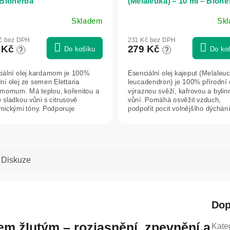
 Bioherba
(Melaleuka) – 10 ml – Biohe
Skladem
Sk
č bez DPH
231 Kč bez DPH
 Kč
279 Kč
Do košíku
Do ko
?
?
iální olej kardamom je 100%
Esenciální olej kajeput (Melaleu
dní olej ze semen Elettaria
leucadendron) je 100% přírodní o
momum. Má teplou, kořenitou a
výraznou svěží, kafrovou a byli
 sladkou vůni s citrusově
vůní. Pomáhá osvěžit vzduch,
mickými tóny. Podporuje
podpořit pocit volnějšího dýchání
ci,...
Diskuze
Dop
em žlutým – rozjasnění, zpevnění a
Kate