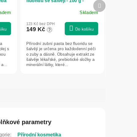
rba
fluoridu se šalvějí - 100 g -
Další
Herba Denta
produkt
ladem
Skladem
123 Kč bez DPH
149 Kč
šíku
Do košíku
?
ca
Přírodní zubní pasta bez fluoridu se
lej s
šalvějí je určena pro každodenní péči
nnou
o zuby a dásně. Obsahuje extrakt ze
šalvěje lékařské, prebiotické složky a
 a...
minerální látky, které...
lňkové parametry
gorie
:
Přírodní kosmetika