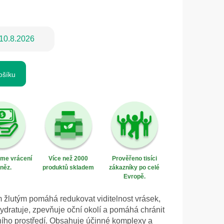
10.8.2026
ošíku
eme vrácení
Více než 2000
Prověřeno tisíci
něz.
produktů skladem
zákazníky po celé
Evropě.
m žlutým pomáhá redukovat viditelnost vrásek,
ydratuje, zpevňuje oční okolí a pomáhá chránit
ního prostředí. Obsahuje účinné komplexy a