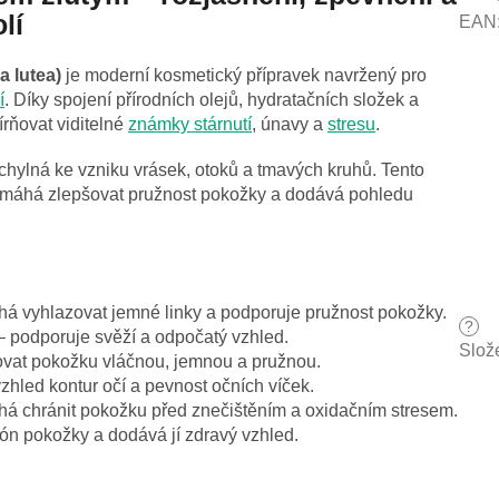
lí
EAN
a lutea)
je moderní kosmetický přípravek navržený pro
í
. Díky spojení přírodních olejů, hydratačních složek a
rňovat viditelné
známky stárnutí
, únavy a
stresu
.
ylná ke vzniku vrásek, otoků a tmavých kruhů. Tento
 pomáhá zlepšovat pružnost pokožky a dodává pohledu
á vyhlazovat jemné linky a podporuje pružnost pokožky.
?
 podporuje svěží a odpočatý vzhled.
Slož
vat pokožku vláčnou, jemnou a pružnou.
zhled kontur očí a pevnost očních víček.
á chránit pokožku před znečištěním a oxidačním stresem.
ón pokožky a dodává jí zdravý vzhled.