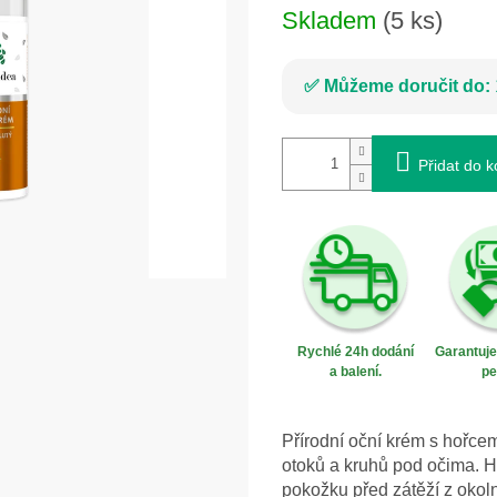
Skladem
(5 ks)
Můžeme doručit do:
Přidat do k
Rychlé 24h dodání
Garantuj
a balení.
pe
Přírodní oční krém s hořce
otoků a kruhů pod očima. H
pokožku před zátěží z okol