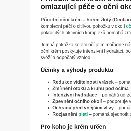
omlazující péče o oční oko
Přírodní oční krém – hořec žlutý (Gentian
komplexní péči o citlivou pokožku v okolí
oč
pokročilých aktivních komplexů pomáhá zmí
Jemná pokožka kolem očí je mimořádně nách
oční krém poskytuje intenzivní hydrataci,
svěží a odpočatý vzhled.
Účinky a výhody produktu
Redukce viditelnosti vrásek
– pomáh
Zmírnění otoků a kruhů pod očima
–
Intenzivní hydratace
– pomáhá udržo
Zpevnění očního okolí
– podporuje v
Ochrana před vnějšími vlivy
– pomáh
Rozjasnění
pleti
– pomáhá sjednotit t
Pro koho je krém určen