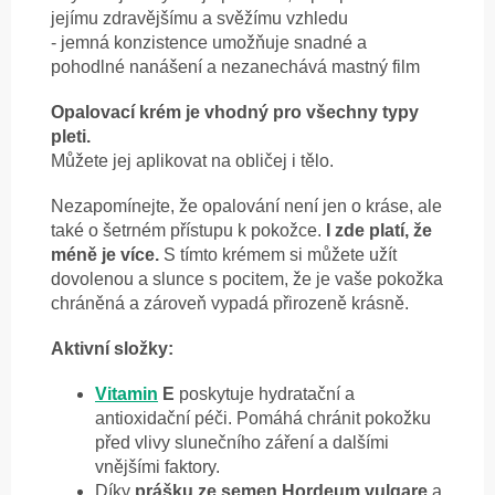
jejímu zdravějšímu a svěžímu vzhledu
- jemná konzistence umožňuje snadné a
pohodlné nanášení a nezanechává mastný film
Opalovací krém je vhodný pro všechny typy
pleti.
Můžete jej aplikovat na obličej i tělo.
Nezapomínejte, že opalování není jen o kráse, ale
také o šetrném přístupu k pokožce.
I zde platí, že
méně je více.
S tímto krémem si můžete užít
dovolenou a slunce s pocitem, že je vaše pokožka
chráněná a zároveň vypadá přirozeně krásně.
Aktivní složky:
Vitamin
E
poskytuje hydratační a
antioxidační péči. Pomáhá chránit pokožku
před vlivy slunečního záření a dalšími
vnějšími faktory.
Díky
prášku ze semen Hordeum vulgare
a