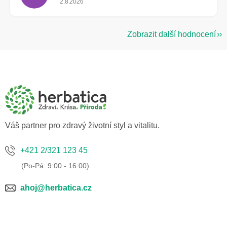
2.8.2026
Zobrazit další hodnocení
Z
á
p
a
t
í
Váš partner pro zdravý životní styl a vitalitu.
+421 2/321 123 45
ahoj@herbatica.cz