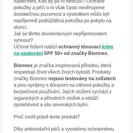
nádechem. Kdo by po ní netoužil? Ochraně
pokožky a péči o ni však často nevěnujeme
dostatečnou pozornost a výsledkem může být
nepříjemně podrážděná pokožka po pobytu na
slunci.
Jak se těmto dovolenkovým nepříjemnostem
vyhnout?
Účinné řešení nabízí
ochranný tónovací
krém
na opalování
SPF 50+ od značky Bionnex.
Bionnex
je značka inspirovaná přírodou, která
respektuje život všech živých bytostí. Produkty
značky Bionnex
nejsou testovány na zvířatech
a jsou vyvíjeny s důrazem na citlivost pokožky a
bezpečnost používání. Jejich složení vychází z
organických a přírodních složek a odráží
spolehlivost a sílu severských bylin.
Proč zvolit právě tento produkt?
Díky antioxidační péči a vysokému ochrannému