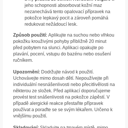
jeho schopnosti absorbovat kožní maz
nezanechává tento opalovací přípravek na
pokožce lepkavý pocit a zároveň pomáhá
redukovat nežádoucí lesk.
Způsob použití:
Aplikujte na suchou nebo vlhkou
pokožku krouživými pohyby přibližně 20 minut
před pobytem na slunci. Aplikaci opakujte po
plavání, pocení, vstupu do bazénu nebo osušení
ručníkem.
Upozornění:
Dodržujte návod k použití.
Uchovávejte mimo dosah dětí. Nepoužívejte při
individuální nesnášenlivosti nebo přecitlivělosti na
některou ze složek. Před aplikací doporučujeme
provést test snášenlivosti na pokožce zápěstí. V
případě alergické reakce přestaňte přípravek
používat a poraďte se se svým lékařem. Určeno k
vnějšímu použití.
Skladování:
Skladujte na tmavém místě, mimo