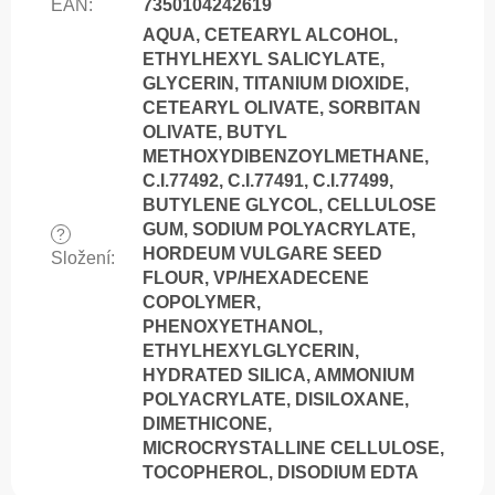
EAN
:
7350104242619
AQUA, CETEARYL ALCOHOL,
ETHYLHEXYL SALICYLATE,
GLYCERIN, TITANIUM DIOXIDE,
CETEARYL OLIVATE, SORBITAN
OLIVATE, BUTYL
METHOXYDIBENZOYLMETHANE,
C.I.77492, C.I.77491, C.I.77499,
BUTYLENE GLYCOL, CELLULOSE
GUM, SODIUM POLYACRYLATE,
?
HORDEUM VULGARE SEED
Složení
:
FLOUR, VP/HEXADECENE
COPOLYMER,
PHENOXYETHANOL,
ETHYLHEXYLGLYCERIN,
HYDRATED SILICA, AMMONIUM
POLYACRYLATE, DISILOXANE,
DIMETHICONE,
MICROCRYSTALLINE CELLULOSE,
TOCOPHEROL, DISODIUM EDTA