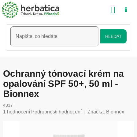
Přejít
NÁKU
na
obsah
KOŠÍK
HLEDAT
Ochranný tónovací krém na
opalování SPF 50+, 50 ml -
Bionnex
4337
Průměrné
1 hodnocení
Podrobnosti hodnocení
Značka:
Bionnex
hodnocení
produktu
je