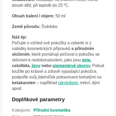
dosah dětí, při teplotě do 25 ºC.
Obsah balení / objem:
50 ml
Země původu:
Švédsko
Náš tip:
Pečujte o vzhled své pokožky a vyberte si z
nabídky kosmetických přípravků
s přírodním
složením
, které pomáhají pečovat o pokožku se
sklonem k nedokonalostem, jako jsou
strie
,
celulitida,
jizvy
nebo
pigmentové skvrny
.
Pokud
toužíte po krásné a zdravě vypadající pokožce,
podpořte svůj jídelníček potravinami bohatými na
betakaroten
– například
rakytníkem
, mrkví, dýní
apod.
Doplňkové parametry
Kategorie
:
Přírodní kosmetika