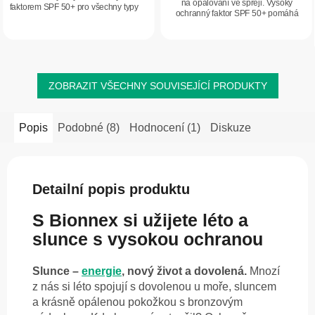
na opalování ve spreji. Vysoký
faktorem SPF 50+ pro všechny typy
ochranný faktor SPF 50+ pomáhá
pleti, včetně citlivé. Díky funkci Dry
chránit pleť před spálením. Je vhodný
Touch se velmi rychle vstřebává do
pro všechny typy pleti včetně citlivé....
pokožky a...
ZOBRAZIT VŠECHNY SOUVISEJÍCÍ PRODUKTY
Popis
Podobné (8)
Hodnocení (1)
Diskuze
Detailní popis produktu
S Bionnex si užijete léto a
slunce s vysokou ochranou
Slunce –
energie
, nový život a dovolená.
Mnozí
z nás si léto spojují s dovolenou u moře, sluncem
a krásně opálenou pokožkou s bronzovým