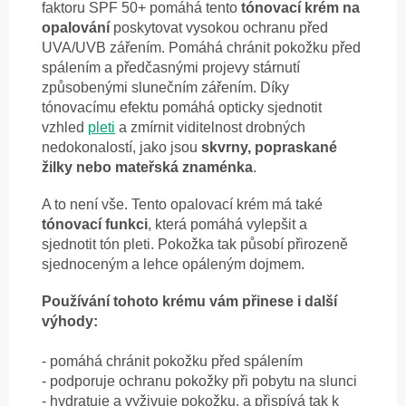
faktoru SPF 50+ pomáhá tento
tónovací krém na
opalování
poskytovat vysokou ochranu před
UVA/UVB zářením. Pomáhá chránit pokožku před
spálením a předčasnými projevy stárnutí
způsobenými slunečním zářením. Díky
tónovacímu efektu pomáhá opticky sjednotit
vzhled
pleti
a zmírnit viditelnost drobných
nedokonalostí, jako jsou
skvrny, popraskané
žilky nebo mateřská znaménka
.
A to není vše. Tento opalovací krém má také
tónovací funkci
, která pomáhá vylepšit a
sjednotit tón pleti. Pokožka tak působí přirozeně
sjednoceným a lehce opáleným dojmem.
Používání tohoto krému vám přinese i další
výhody:
- pomáhá chránit pokožku před spálením
- podporuje ochranu pokožky při pobytu na slunci
- hydratuje a vyživuje pokožku, a přispívá tak k