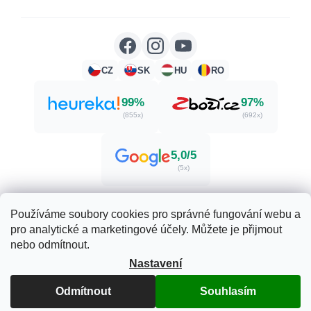
CZ
SK
HU
RO
99%
97%
(855x)
(692x)
5,0/5
(5x)
Používáme soubory cookies pro správné fungování webu a
pro analytické a marketingové účely. Můžete je přijmout
Vytvořil Shoptet
nebo odmítnout.
Nastavení
Copyright 2026
Zdraví. Krása. Příroda.
. Všechna práva
Odmítnout
Souhlasím
vyhrazena.
Upravit nastavení cookies