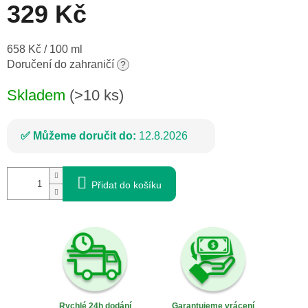
329 Kč
Měrná
658 Kč / 100 ml
cena:
Doručení do zahraničí
?
Skladem
(>10 ks)
Můžeme doručit do:
12.8.2026
Přidat do košíku
Rychlé 24h dodání
Garantujeme vrácení