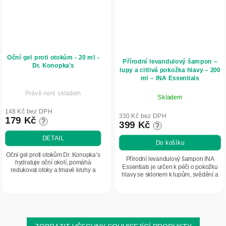
Oční gel proti otokům - 20 ml -
Přírodní levandulový šampon –
Dr. Konopka's
lupy a citlivá pokožka hlavy – 200
ml – INA Essentials
Právě není skladem
Skladem
148 Kč bez DPH
330 Kč bez DPH
179 Kč
?
399 Kč
?
DETAIL
Do košíku
Oční gel proti otokům Dr. Konopka’s
Přírodní levandulový šampon INA
hydratuje oční okolí, pomáhá
Essentials je určen k péči o pokožku
redukovat otoky a tmavé kruhy a
hlavy se sklonem k lupům, svědění a
zanechává pohled svěží.
nadměrnému maštění. Obsahuje BIO
levandulový olej, levandulovou
vodu,...