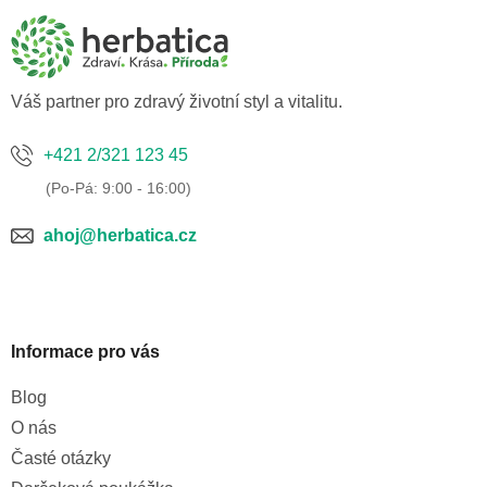
p
a
t
í
Váš partner pro zdravý životní styl a vitalitu.
+421 2/321 123 45
ahoj@herbatica.cz
Informace pro vás
Blog
O nás
Časté otázky