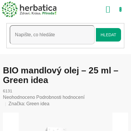
Přejít
NÁKU
na
obsah
KOŠÍK
HLEDAT
BIO mandlový olej – 25 ml –
Green idea
6131
Průměrné
Neohodnoceno
Podrobnosti hodnocení
hodnocení
Značka:
Green idea
produktu
je
0,0
z