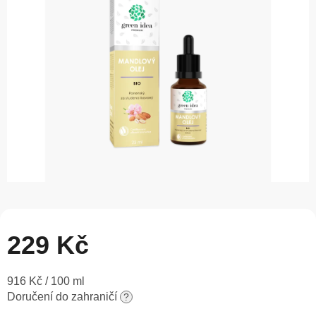
5
hvězdiček.
229 Kč
Měrná
916 Kč / 100 ml
cena:
Doručení do zahraničí
?