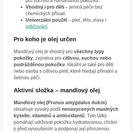
pro suchou a namáhanou pokožku.
Vhodný i pro děti
– jemná péče bez
chemických přísad.
Univerzální použití
– pleť, tělo, vlasy i
odličování
.
Pro koho je olej určen
Mandlový olej je vhodný pro
všechny typy
pokožky
, zejména pro
citlivou, suchou nebo
podrážděnou pokožku
. Ideální je také pro děti
nebo osoby s citlivou pletí, které hledají přírodní a
šetrnou péči.
Aktivní složka – mandlový olej
Mandlový olej (Prunus amygdalus dulcis)
obsahuje vysoký podíl
nenasycených mastných
kyselin, vitaminů a antioxidantů
. Tyto látky
pomáhají udržovat pokožku hydratovanou, chrání
ji před vysoušením a podporují její přirozenou