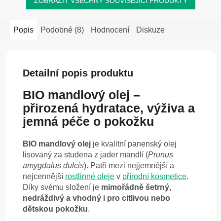
ZOBRAZIT VŠECHNY SOUVISEJÍCÍ PRODUKTY
Popis
Podobné (8)
Hodnocení
Diskuze
Detailní popis produktu
BIO mandlový olej –
přirozená hydratace, výživa a
jemná péče o pokožku
BIO mandlový olej
je kvalitní panenský olej
lisovaný za studena z jader mandlí (
Prunus
amygdalus dulcis
). Patří mezi nejjemnější a
nejcennější
rostlinné oleje
v
přírodní kosmetice
.
Díky svému složení je
mimořádně šetrný,
nedráždivý a vhodný i pro citlivou nebo
dětskou pokožku
.