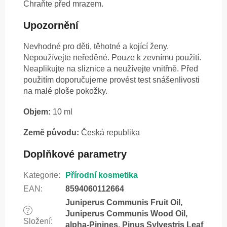
Chraňte před mrazem.
Upozornění
Nevhodné pro děti, těhotné a kojící ženy.
Nepoužívejte neředěné. Pouze k zevnímu použití.
Neaplikujte na sliznice a neužívejte vnitřně. Před
použitím doporučujeme provést test snášenlivosti
na malé ploše pokožky.
Objem:
10 ml
Země původu:
Česká republika
Doplňkové parametry
Kategorie
:
Přírodní kosmetika
EAN
:
8594060112664
Juniperus Communis Fruit Oil,
?
Juniperus Communis Wood Oil,
Složení
:
alpha-Pinines, Pinus Sylvestris Leaf