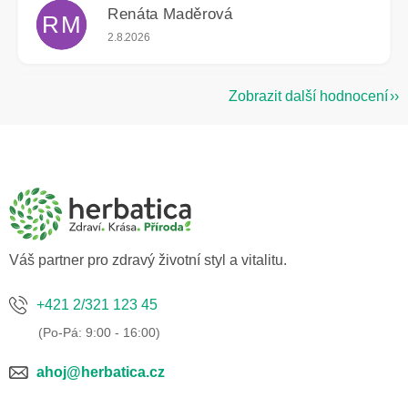
Renáta Maděrová
RM
Hodnocení obchodu je 5 z 5 hvězdiček.
2.8.2026
Zobrazit další hodnocení
Z
á
p
a
t
í
Váš partner pro zdravý životní styl a vitalitu.
+421 2/321 123 45
ahoj@herbatica.cz