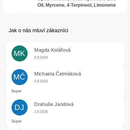
Oil, Myrcene, 4-Terpineol, Limonene
Magda Kolářová
MK
Hodnocení obchodu je 5 z 5 hvězdiček.
6.8.2026
Michaela Četmáková
MČ
Hodnocení obchodu je 5 z 5 hvězdiček.
4.8.2026
Super
Drahuše Jandová
DJ
Hodnocení obchodu je 5 z 5 hvězdiček.
2.8.2026
Super