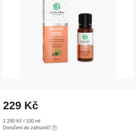
5
hvězdiček.
229 Kč
Měrná
2 290 Kč / 100 ml
cena:
Doručení do zahraničí
?