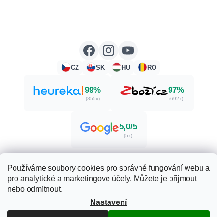
CZ
SK
HU
RO
99%
97%
(855x)
(692x)
5,0/5
(5x)
Používáme soubory cookies pro správné fungování webu a
pro analytické a marketingové účely. Můžete je přijmout
Vytvořil Shoptet
nebo odmítnout.
Nastavení
Copyright 2026
Zdraví. Krása. Příroda.
. Všechna práva