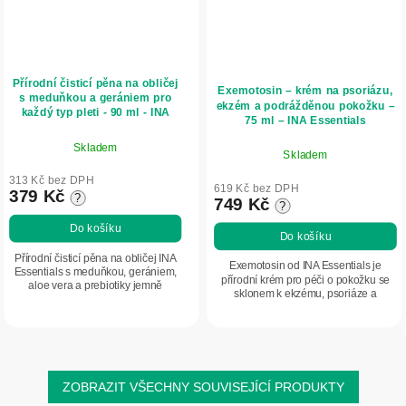
Přírodní čisticí pěna na obličej
Exemotosin – krém na psoriázu,
s meduňkou a gerániem pro
ekzém a podrážděnou pokožku –
každý typ pleti - 90 ml - INA
75 ml – INA Essentials
Essentials
Skladem
Skladem
313 Kč bez DPH
619 Kč bez DPH
379 Kč
?
749 Kč
?
Do košíku
Do košíku
Přírodní čisticí pěna na obličej INA
Exemotosin od INA Essentials je
Essentials s meduňkou, gerániem,
přírodní krém pro péči o pokožku se
aloe vera a prebiotiky jemně
sklonem k ekzému, psoriáze a
odstraňuje nečistoty a přebytečný
podráždění. Obsahuje třezalkový olej,
maz bez vysušování pokožky.
heřmánek, propolis a ureu, které
Podporuje...
pomáhají...
ZOBRAZIT VŠECHNY SOUVISEJÍCÍ PRODUKTY