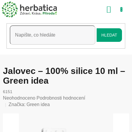
Přejít
NÁKU
na
obsah
KOŠÍK
HLEDAT
Jalovec – 100% silice 10 ml –
Green idea
6151
Průměrné
Neohodnoceno
Podrobnosti hodnocení
hodnocení
Značka:
Green idea
produktu
je
0,0
z