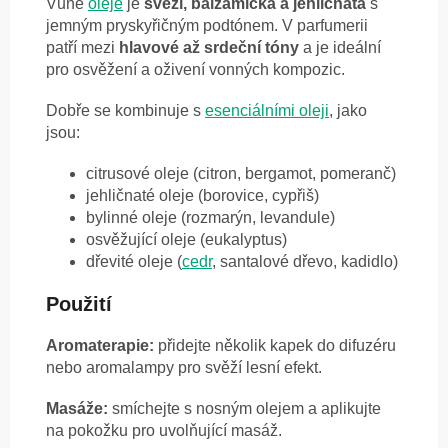
Vůně
oleje
je
svěží, balzamická a jehličnatá
s
jemným pryskyřičným podtónem. V parfumerii
patří mezi
hlavové až srdeční tóny
a je ideální
pro osvěžení a oživení vonných kompozic.
Dobře se kombinuje s
esenciálními oleji
, jako
jsou:
citrusové oleje (citron, bergamot, pomeranč)
jehličnaté oleje (borovice, cypřiš)
bylinné oleje (rozmarýn, levandule)
osvěžující oleje (eukalyptus)
dřevité oleje (
cedr
, santalové dřevo, kadidlo)
Použití
Aromaterapie:
přidejte několik kapek do difuzéru
nebo aromalampy pro svěží lesní efekt.
Masáže:
smíchejte s nosným olejem a aplikujte
na pokožku pro uvolňující masáž.