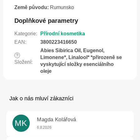
Země původu:
Rumunsko
Doplňkové parametry
Kategorie
:
Přírodní kosmetika
EAN
:
3800223416650
Abies Sibirica Oil, Eugenol,
?
Limonene*, Linalool* *přirozeně se
Složení
:
vyskytující složky esenciálního
oleje
Magda Kolářová
MK
Hodnocení obchodu je 5 z 5 hvězdiček.
6.8.2026