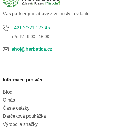
t
í
Váš partner pro zdravý životní styl a vitalitu.
+421 2/321 123 45
ahoj@herbatica.cz
Informace pro vás
Blog
O nás
Časté otázky
Darčeková poukážka
Výrobci a značky