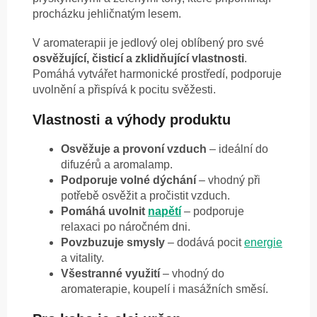
procházku jehličnatým lesem.
V aromaterapii je jedlový olej oblíbený pro své
osvěžující, čisticí a zklidňující vlastnosti
.
Pomáhá vytvářet harmonické prostředí, podporuje
uvolnění a přispívá k pocitu svěžesti.
Vlastnosti a výhody produktu
Osvěžuje a provoní vzduch
– ideální do
difuzérů a aromalamp.
Podporuje volné dýchání
– vhodný při
potřebě osvěžit a pročistit vzduch.
Pomáhá uvolnit
napětí
– podporuje
relaxaci po náročném dni.
Povzbuzuje smysly
– dodává pocit
energie
a vitality.
Všestranné využití
– vhodný do
aromaterapie, koupelí i masážních směsí.