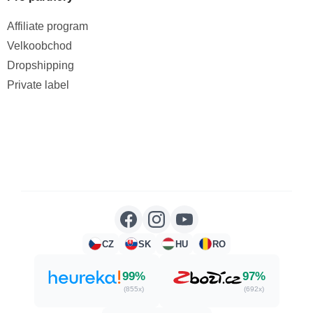
Affiliate program
Velkoobchod
Dropshipping
Private label
CZ
SK
HU
RO
99%
97%
(855x)
(692x)