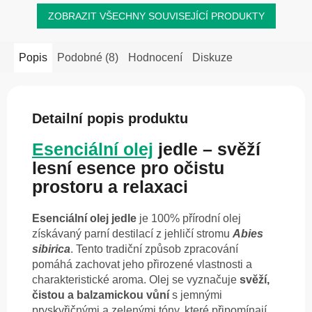
ZOBRAZIT VŠECHNY SOUVISEJÍCÍ PRODUKTY
Popis
Podobné (8)
Hodnocení
Diskuze
Detailní popis produktu
Esenciální olej
jedle – svěží
lesní esence pro očistu
prostoru a relaxaci
Esenciální olej jedle
je 100% přírodní olej
získávaný parní destilací z jehličí stromu
Abies
sibirica
. Tento tradiční způsob zpracování
pomáhá zachovat jeho přirozené vlastnosti a
charakteristické aroma. Olej se vyznačuje
svěží,
čistou a balzamickou vůní
s jemnými
pryskyřičnými a zelenými tóny, které připomínají