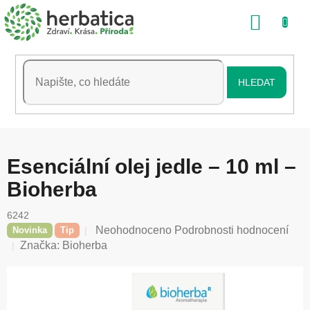
Přejít
NÁKU
na
obsah
KOŠÍK
HLEDAT
Esenciální olej jedle – 10 ml –
Bioherba
6242
Průměrné
Neohodnoceno
Podrobnosti hodnocení
Novinka
Tip
hodnocení
Značka:
Bioherba
produktu
je
0,0
z