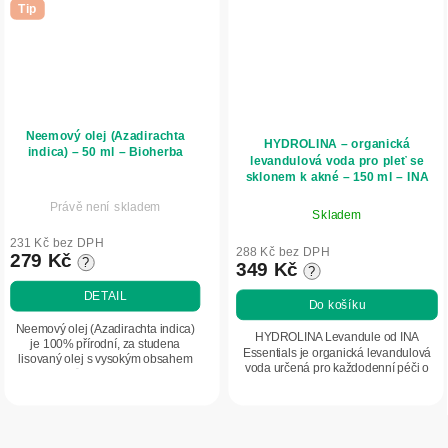
Tip
Neemový olej (Azadirachta
HYDROLINA – organická
indica) – 50 ml – Bioherba
levandulová voda pro pleť se
sklonem k akné – 150 ml – INA
Essentials
Právě není skladem
Skladem
231 Kč bez DPH
288 Kč bez DPH
279 Kč
?
349 Kč
?
DETAIL
Do košíku
Neemový olej (Azadirachta indica)
HYDROLINA Levandule od INA
je 100% přírodní, za studena
Essentials je organická levandulová
lisovaný olej s vysokým obsahem
voda určená pro každodenní péči o
antioxidantů. Intenzivně hydratuje,
pleť se sklonem k akné, mastnou a
vyživuje a pomáhá zlepšit stav
problematickou pleť. Pomáhá čistit
suché i...
póry,...