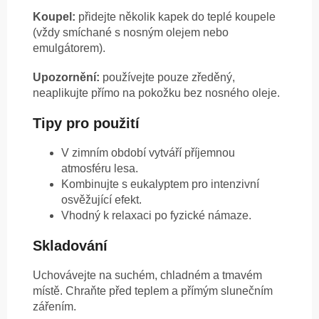
Koupel:
přidejte několik kapek do teplé koupele
(vždy smíchané s nosným olejem nebo
emulgátorem).
Upozornění:
používejte pouze zředěný,
neaplikujte přímo na pokožku bez nosného oleje.
Tipy pro použití
V zimním období vytváří příjemnou
atmosféru lesa.
Kombinujte s eukalyptem pro intenzivní
osvěžující efekt.
Vhodný k relaxaci po fyzické námaze.
Skladování
Uchovávejte na suchém, chladném a tmavém
místě. Chraňte před teplem a přímým slunečním
zářením.