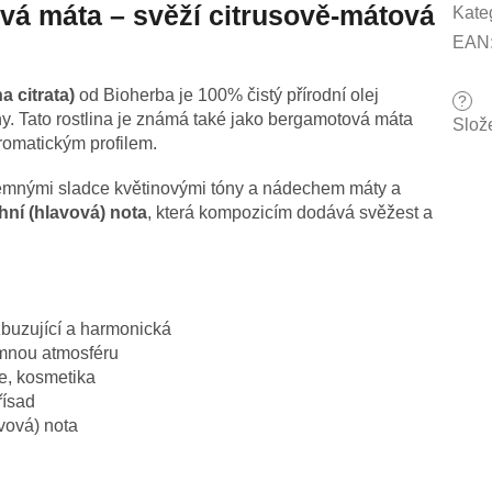
á máta – svěží citrusově-mátová
Kate
EAN
 citrata)
od Bioherba je 100% čistý přírodní olej
?
liny. Tato rostlina je známá také jako bergamotová máta
Slož
romatickým profilem.
emnými sladce květinovými tóny a nádechem máty a
hní (hlavová) nota
, která kompozicím dodává svěžest a
buzující a harmonická
emnou atmosféru
e, kosmetika
řísad
vová) nota