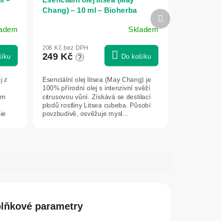
Chang) – 10 ml – Bioherba
Další
produkt
ladem
Skladem
206 Kč bez DPH
249 Kč
šíku
Do košíku
?
j z
Esenciální olej litsea (May Chang) je
100% přírodní olej s intenzivní svěží
ům
citrusovou vůní. Získává se destilací
plodů rostliny Litsea cubeba. Působí
ie
povzbudivě, osvěžuje mysl...
lňkové parametry