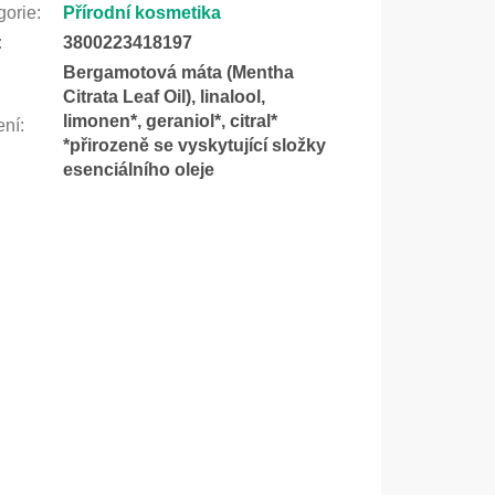
gorie
:
Přírodní kosmetika
:
3800223418197
Bergamotová máta (Mentha
Citrata Leaf Oil), linalool,
limonen*, geraniol*, citral*
ení
:
*přirozeně se vyskytující složky
esenciálního oleje