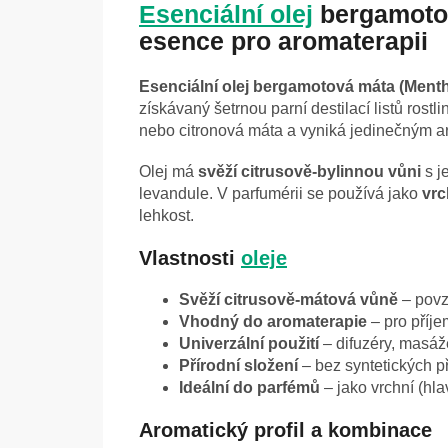
Esenciální olej
bergamotov
esence pro aromaterapii
Esenciální olej bergamotová máta (Mentha
získávaný šetrnou parní destilací listů rost
nebo citronová máta a vyniká jedinečným a
Olej má
svěží citrusově-bylinnou vůni
s j
levandule. V parfumérii se používá jako
vrc
lehkost.
Vlastnosti
oleje
Svěží citrusově-mátová vůně
– povz
Vhodný do aromaterapie
– pro příj
Univerzální použití
– difuzéry, masáž
Přírodní složení
– bez syntetických p
Ideální do parfémů
– jako vrchní (hla
Aromatický profil a kombinace