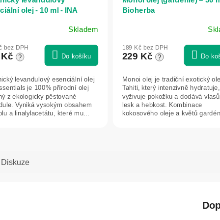
iální olej - 10 ml - INA
Bioherba
ntials
Skladem
Sk
č bez DPH
189 Kč bez DPH
 Kč
229 Kč
Do košíku
Do ko
?
?
ický levandulový esenciální olej
Monoi olej je tradiční exotický ole
ssentials je 100% přírodní olej
Tahiti, který intenzivně hydratuje,
ný z ekologicky pěstované
vyživuje pokožku a dodává vlas
dule. Vyniká vysokým obsahem
lesk a hebkost. Kombinace
olu a linalylacetátu, které mu...
kokosového oleje a květů gardén
zjemňuje...
Diskuze
Dop