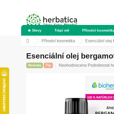
Přejít
na
obsah
🔥 Slevy
Trápí mě
Přírodní kosmetik
Přírodní kosmetika
Esenciální olej
Domů
Esenciální olej bergamo
Průměrné
Neohodnoceno
Podrobnosti h
Novinka
Tip
hodnocení
produktu
je
0,0
z
5
hvězdiček.