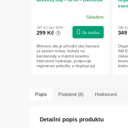
esenc
Esse
Skladem
247 Kč bez DPH
288 K
299 Kč
349
Do košíku
?
Mrkvový olej je přírodní olej lisovaný
Organ
ze semen mrkve, bohatý na
INA E
karotenoidy a mastné kyseliny.
získa
Intenzivně hydratuje, podporuje
levan
regeneraci pokožky a zlepšuje její
linalo
pružnost. Je...
Popis
Podobné (8)
Hodnocení
Detailní popis produktu