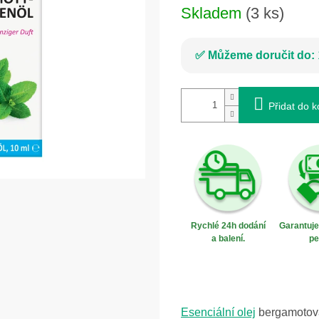
Skladem
(3 ks)
Můžeme doručit do:
Přidat do k
Rychlé 24h dodání
Garantuj
a balení.
pe
Esenciální olej
bergamotová