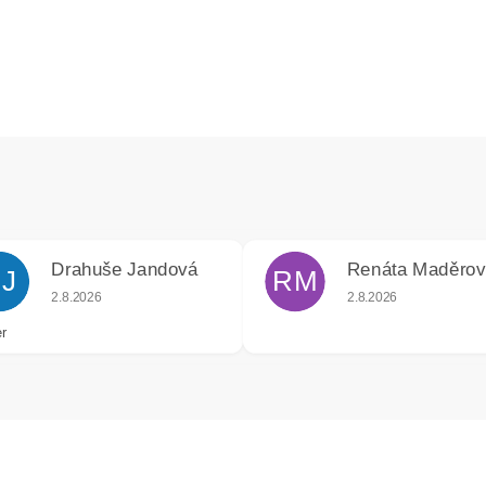
Drahuše Jandová
Renáta Maděro
J
RM
k.
Hodnocení obchodu je 5 z 5 hvězdiček.
Hodnocení obchodu j
2.8.2026
2.8.2026
r