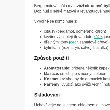
Bergamotová máta má
svěží citrusově-by
Doplňují ji lehké mátové a levandulové nua
Výborně se kombinuje s:
citrusy (bergamot, pomeranč, citron)
květinovými oleji (levandule,
růže
, ja
dřevitými tóny (
cedr
, santalové dřevo)
bylinkami (rozmarýn, šalvěj, bazalka)
Způsob použití
Aromaterapie:
přidejte několik kape
Masáže:
smíchejte s nosným olejem
Kosmetika:
vhodný do domácích kosm
Parfémy:
využití jako svěží vrchní not
Skladování
Uchovávejte na suchém, chladném a tmavém 