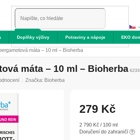
HLEDAT
a
Doplňky výživy
Potraviny a nápoje
EKO do
 bergamotová máta – 10 ml – Bioherba
tová máta – 10 ml – Bioherba
6233
odnocení
Značka:
Bioherba
279 Kč
Měrná
2 790 Kč / 100 ml
cena:
Doručení do zahraničí
?