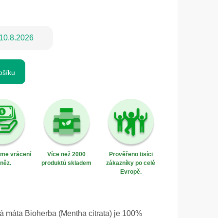
10.8.2026
ošíku
eme vrácení
Více než 2000
Prověřeno tisíci
něz.
produktů skladem
zákazníky po celé
Evropě.
 máta Bioherba (Mentha citrata) je 100%