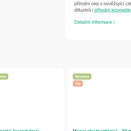
přírodní olej s osvěžující c
difuzérů i
přírodní kosmetik
Detailní informace
nka
Novinka
Tip
nický levandulový
Monoi olej (gardénie) – 50 m