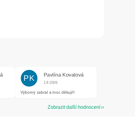
vá
Pavlína Kovalová
PK
e 5 z 5 hvězdiček.
Hodnocení obchodu je 5 z 5 hvězdiček.
1.8.2026
Výborný zabral a.moc děkuji!!
Zobrazit další hodnocení