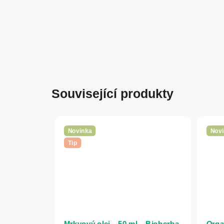
Související produkty
Novinka
Novi
Tip
Mrkvový olej – 50 ml – Bioherba
Orga