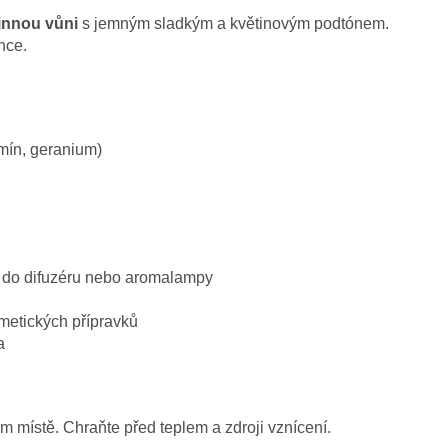
linnou vůni
s jemným sladkým a květinovým podtónem.
nce.
smín, geranium)
k do difuzéru nebo aromalampy
etických přípravků
a
místě. Chraňte před teplem a zdroji vznícení.