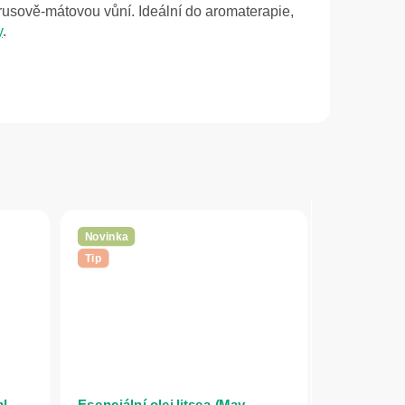
itrusově-mátovou vůní. Ideální do aromaterapie,
y
.
Novinka
Tip
l –
Esenciální olej litsea (May