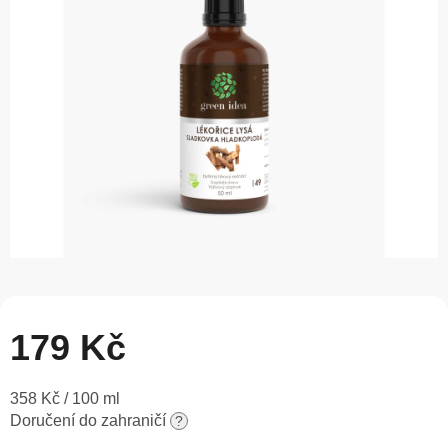
5
hvězdiček.
179 Kč
Měrná
358 Kč / 100 ml
cena:
Doručení do zahraničí
?