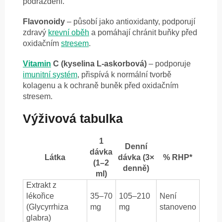
podráždění.
Flavonoidy
– působí jako antioxidanty, podporují
zdravý
krevní oběh
a pomáhají chránit buňky před
oxidačním
stresem
.
Vitamin
C (kyselina L-askorbová)
– podporuje
imunitní systém
, přispívá k normální tvorbě
kolagenu a k ochraně buněk před oxidačním
stresem.
Výživová tabulka
1
Denní
dávka
Látka
dávka (3×
% RHP*
(1–2
denně)
ml)
Extrakt z
lékořice
35–70
105–210
Není
(Glycyrrhiza
mg
mg
stanoveno
glabra)