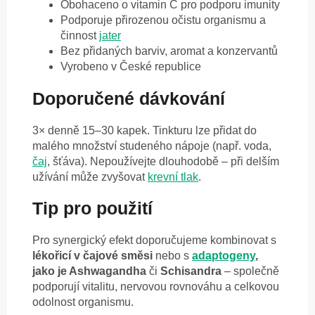
Obohaceno o vitamin C pro podporu imunity
Podporuje přirozenou očistu organismu a
činnost
jater
Bez přidaných barviv, aromat a konzervantů
Vyrobeno v České republice
Doporučené dávkování
3× denně 15–30 kapek. Tinkturu lze přidat do
malého množství studeného nápoje (např. voda,
čaj
, šťáva). Nepoužívejte dlouhodobě – při delším
užívání může zvyšovat
krevní tlak
.
Tip pro použití
Pro synergický efekt doporučujeme kombinovat s
lékořicí v čajové směsi
nebo s
adaptogeny
,
jako je Ashwagandha
či
Schisandra
– společně
podporují vitalitu, nervovou rovnováhu a celkovou
odolnost organismu.