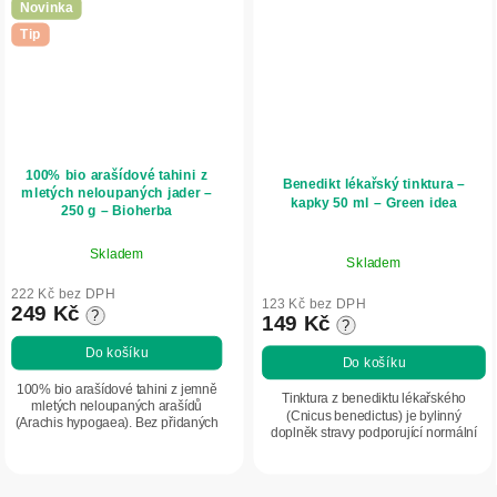
Novinka
Tip
100% bio arašídové tahini z
Benedikt lékařský tinktura –
mletých neloupaných jader –
kapky 50 ml – Green idea
250 g – Bioherba
Skladem
Skladem
222 Kč bez DPH
123 Kč bez DPH
249 Kč
?
149 Kč
?
Do košíku
Do košíku
100% bio arašídové tahini z jemně
Tinktura z benediktu lékařského
mletých neloupaných arašídů
(Cnicus benedictus) je bylinný
(Arachis hypogaea). Bez přidaných
doplněk stravy podporující normální
látek, s vysokým obsahem bílkovin a
trávení a chuť k jídlu. Podporuje tvorbu
vlákniny. Krémová konzistence a
slin a žaludečních šťáv, pomáhá při...
intenzivní...