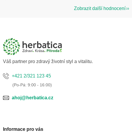
Zobrazit další hodnocení
Z
á
p
a
t
í
Váš partner pro zdravý životní styl a vitalitu.
+421 2/321 123 45
ahoj@herbatica.cz
Informace pro vás