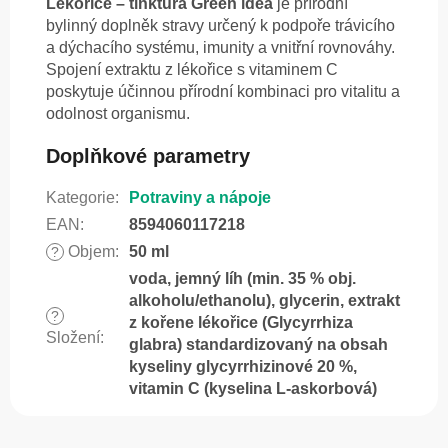
Lékořice – tinktura Green idea
je přírodní
bylinný doplněk stravy určený k podpoře trávicího
a dýchacího systému, imunity a vnitřní rovnováhy.
Spojení extraktu z lékořice s vitaminem C
poskytuje účinnou přírodní kombinaci pro vitalitu a
odolnost organismu.
Doplňkové parametry
Kategorie
:
Potraviny a nápoje
EAN
:
8594060117218
Objem
:
50 ml
?
voda, jemný líh (min. 35 % obj.
alkoholu/ethanolu), glycerin, extrakt
?
z kořene lékořice (Glycyrrhiza
Složení
:
glabra) standardizovaný na obsah
kyseliny glycyrrhizinové 20 %,
vitamin C (kyselina L-askorbová)