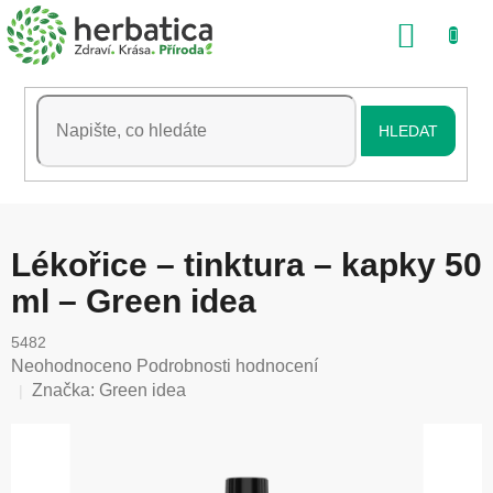
Přejít
NÁKU
na
obsah
KOŠÍK
HLEDAT
Lékořice – tinktura – kapky 50
ml – Green idea
5482
Průměrné
Neohodnoceno
Podrobnosti hodnocení
hodnocení
Značka:
Green idea
produktu
je
0,0
z