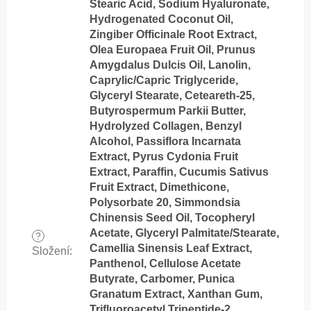
Stearic Acid, Sodium Hyaluronate,
Hydrogenated Coconut Oil,
Zingiber Officinale Root Extract,
Olea Europaea Fruit Oil, Prunus
Amygdalus Dulcis Oil, Lanolin,
Caprylic/Capric Triglyceride,
Glyceryl Stearate, Ceteareth-25,
Butyrospermum Parkii Butter,
Hydrolyzed Collagen, Benzyl
Alcohol, Passiflora Incarnata
Extract, Pyrus Cydonia Fruit
Extract, Paraffin, Cucumis Sativus
Fruit Extract, Dimethicone,
Polysorbate 20, Simmondsia
Chinensis Seed Oil, Tocopheryl
Acetate, Glyceryl Palmitate/Stearate,
?
Camellia Sinensis Leaf Extract,
Složení
:
Panthenol, Cellulose Acetate
Butyrate, Carbomer, Punica
Granatum Extract, Xanthan Gum,
Trifluoroacetyl Tripeptide-2,