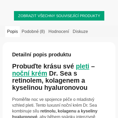
ZOBRAZIT VŠECHNY SOUVISEJÍCÍ PRODUKTY
Popis
Podobné (8)
Hodnocení
Diskuze
Detailní popis produktu
Probuďte krásu své
pleti
–
noční krém
Dr. Sea s
retinolem, kolagenem a
kyselinou hyaluronovou
Proměňte noc ve spojence péče o mladistvý
vzhled pleti. Tento luxusní noční krém Dr. Sea
kombinuje sílu
retinolu, kolagenu a kyseliny
hyaluronové
, aby během spánku intenzivně