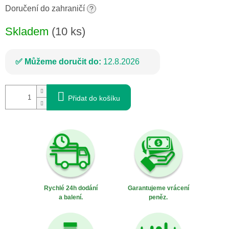
cena:
Doručení do zahraničí
?
Skladem
(10 ks)
Můžeme doručit do:
12.8.2026
Přidat do košíku
Rychlé 24h dodání
Garantujeme vrácení
a balení.
peněz.