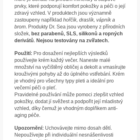
prvky, které podporují komfort pokožky a péči o její
zdravý vzhled. V produktech jsou významně
zastoupeny například
hořčík, draslík, vápník a
brom
. Produkty Dr. Sea jsou vyrobeny z přírodních
složek,
bez parabenů, SLS, silikonů a ropných
derivátů
.
Nejsou testovány na zvířatech.
Použití:
Pro dosažení nejlepších výsledků
používejte krém každý večer. Naneste malé
množství na vyčištěný obličej a dekolt a vmasírujte
krouživými pohyby až do úplného vstřebání. Krém
je vhodný pro všechny typy pleti a ideální pro
večerní péči o pleť.
Pravidelné používání může pomoci zlepšit vzhled
pokožky, dodat jí svěžest a podpořit její mladistvý
vzhled, díky čemuž je vhodným doplňkem anti-
aging péče.
Upozornění:
Uchovávejte mimo dosah dětí.
Nepoužívejte při individuální nesnášenlivosti