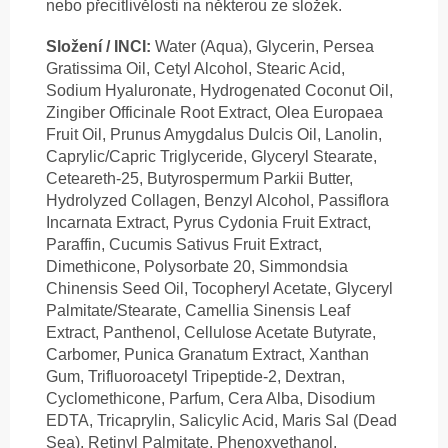
nebo přecitlivělosti na některou ze složek.
Složení / INCI:
Water (Aqua), Glycerin, Persea
Gratissima Oil, Cetyl Alcohol, Stearic Acid,
Sodium Hyaluronate, Hydrogenated Coconut Oil,
Zingiber Officinale Root Extract, Olea Europaea
Fruit Oil, Prunus Amygdalus Dulcis Oil, Lanolin,
Caprylic/Capric Triglyceride, Glyceryl Stearate,
Ceteareth-25, Butyrospermum Parkii Butter,
Hydrolyzed Collagen, Benzyl Alcohol, Passiflora
Incarnata Extract, Pyrus Cydonia Fruit Extract,
Paraffin, Cucumis Sativus Fruit Extract,
Dimethicone, Polysorbate 20, Simmondsia
Chinensis Seed Oil, Tocopheryl Acetate, Glyceryl
Palmitate/Stearate, Camellia Sinensis Leaf
Extract, Panthenol, Cellulose Acetate Butyrate,
Carbomer, Punica Granatum Extract, Xanthan
Gum, Trifluoroacetyl Tripeptide-2, Dextran,
Cyclomethicone, Parfum, Cera Alba, Disodium
EDTA, Tricaprylin, Salicylic Acid, Maris Sal (Dead
Sea), Retinyl Palmitate, Phenoxyethanol,