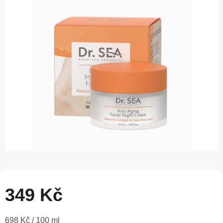
je
0,0
z
5
hvězdiček.
349 Kč
Měrná
698 Kč / 100 ml