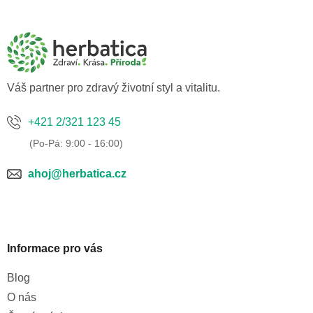
á
p
a
t
í
Váš partner pro zdravý životní styl a vitalitu.
+421 2/321 123 45
ahoj@herbatica.cz
Informace pro vás
Blog
O nás