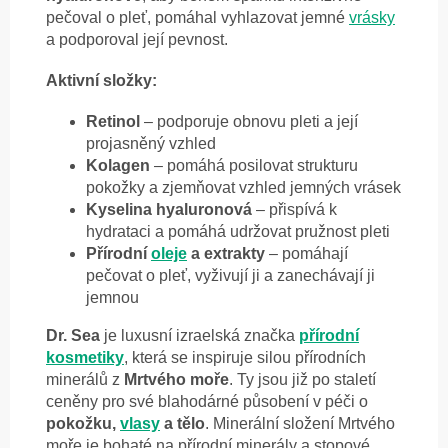
pečoval o pleť, pomáhal vyhlazovat jemné
vrásky
a podporoval její pevnost.
Aktivní složky:
Retinol
– podporuje obnovu pleti a její
projasněný vzhled
Kolagen
– pomáhá posilovat strukturu
pokožky a zjemňovat vzhled jemných vrásek
Kyselina hyaluronová
– přispívá k
hydrataci a pomáhá udržovat pružnost pleti
Přírodní
oleje
a extrakty
– pomáhají
pečovat o pleť, vyživují ji a zanechávají ji
jemnou
Dr. Sea
je luxusní izraelská značka
přírodní
kosmetiky
, která se inspiruje silou přírodních
minerálů z
Mrtvého moře
. Ty jsou již po staletí
ceněny pro své blahodárné působení v péči o
pokožku,
vlasy
a tělo
. Minerální složení Mrtvého
moře je bohaté na přírodní minerály a stopové