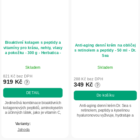
Bioaktivní kolagen s peptidy a
Anti-aging denní krém na obličej
vitamíny pro krásu, nehty, vlasy
s retinolem a peptidy - 50 ml - Dr.
a pokožku - 300 g - Herbatica -
Sea
Jahoda
Průměrné
Skladem
Skladem
hodnocení
produktu
821 Kč bez DPH
288 Kč bez DPH
919 Kč
?
je
349 Kč
?
5,0
DETAIL
Do košíku
z
5
Jedinečná kombinace bioaktivních
Anti-aging denní krém Dr. Sea s
kolagenových peptidů, aminokyselin
hvězdiček.
retinolem, peptidy a kyselinou
a účinných látek, jako je vitamín C,
hyaluronovou vyživuje, hydratuje a
kyselina hyaluronová či zinek,
pomáhá zpevnit pleť. Při pravidelném
pomáhá pečovat o kvalitu vlasů,
používání podporuje hladší, pružnější
nehtů a...
Jahoda
a...