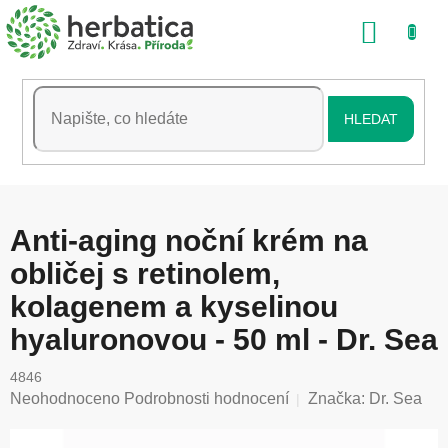
Přejít
NÁKU
na
obsah
KOŠÍK
HLEDAT
Anti-aging noční krém na
obličej s retinolem,
kolagenem a kyselinou
hyaluronovou - 50 ml - Dr. Sea
4846
Průměrné
Neohodnoceno
Podrobnosti hodnocení
Značka:
Dr. Sea
hodnocení
produktu