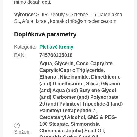
mimo dosah dětí.
Výrobce
: SHIR Beauty & Science, 15 HaMelakha
St., Afula, Izrael, kontakt: info@shirscience.com
Doplňkové parametry
Kategorie
:
Pleťové krémy
EAN
:
745760235018
Aqua, Glycerin, Coco-Caprylate,
Caprylic/Capric Triglyceride,
Ethanol, Niacinamide, Dimethicone
(and) Dimethiconol, Silica, Glycerin
(and) Aqua (and) Butylene Glycol
(and) Carbomer (and) Polysorbate
20 (and) Palmitoyl Tripeptide-1 (and)
Palmitoyl Tetrapeptide-7,
Cetostearyl Alcohol, GMS & PEG-
100 Stearate, Simmondsia
?
Chinensis (Jojoba) Seed Oil,
Složení
: