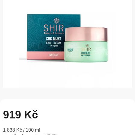
0,0
z
5
hvězdiček.
919 Kč
Měrná
1 838 Kč / 100 ml