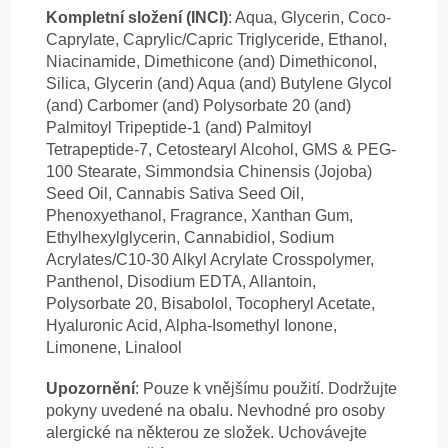
Kompletní složení (INCI)
: Aqua, Glycerin, Coco-
Caprylate, Caprylic/Capric Triglyceride, Ethanol,
Niacinamide, Dimethicone (and) Dimethiconol,
Silica, Glycerin (and) Aqua (and) Butylene Glycol
(and) Carbomer (and) Polysorbate 20 (and)
Palmitoyl Tripeptide-1 (and) Palmitoyl
Tetrapeptide-7, Cetostearyl Alcohol, GMS & PEG-
100 Stearate, Simmondsia Chinensis (Jojoba)
Seed Oil, Cannabis Sativa Seed Oil,
Phenoxyethanol, Fragrance, Xanthan Gum,
Ethylhexylglycerin, Cannabidiol, Sodium
Acrylates/C10-30 Alkyl Acrylate Crosspolymer,
Panthenol, Disodium EDTA, Allantoin,
Polysorbate 20, Bisabolol, Tocopheryl Acetate,
Hyaluronic Acid, Alpha-Isomethyl Ionone,
Limonene, Linalool
Upozornění
: Pouze k vnějšímu použití. Dodržujte
pokyny uvedené na obalu. Nevhodné pro osoby
alergické na některou ze složek. Uchovávejte