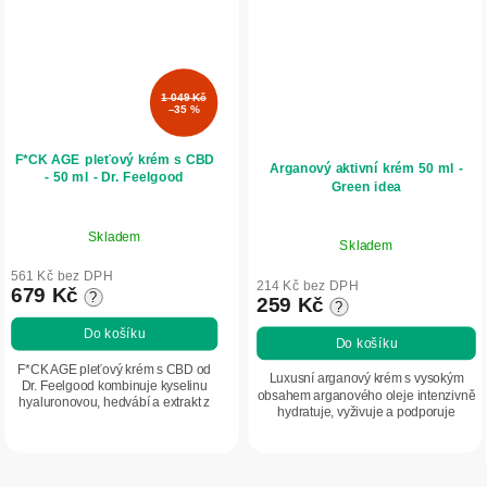
1 049 Kč
–35 %
F*CK AGE pleťový krém s CBD
Arganový aktivní krém 50 ml -
- 50 ml - Dr. Feelgood
Green idea
Skladem
Skladem
561 Kč bez DPH
214 Kč bez DPH
679 Kč
?
259 Kč
?
Do košíku
Do košíku
F*CK AGE pleťový krém s CBD od
Luxusní arganový krém s vysokým
Dr. Feelgood kombinuje kyselinu
obsahem arganového oleje intenzivně
hyaluronovou, hedvábí a extrakt z
hydratuje, vyživuje a podporuje
byliny parakresse – přírodní
pružnost pokožky. Pomáhá zmírnit
alternativu botoxu. Pomáhá
viditelné projevy stárnutí, redukuje
redukovat vzhled vrásek,...
vzhled...