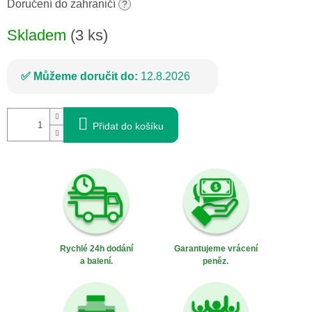
cena:
Doručení do zahraničí
?
Skladem
(3 ks)
Můžeme doručit do:
12.8.2026
Přidat do košíku
Rychlé 24h dodání
Garantujeme vrácení
a balení.
peněz.