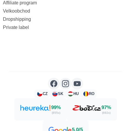
Affiliate program
Velkoobchod
Dropshipping
Private label
CZ
SK
HU
RO
99%
97%
(855x)
(692x)
5,0/5