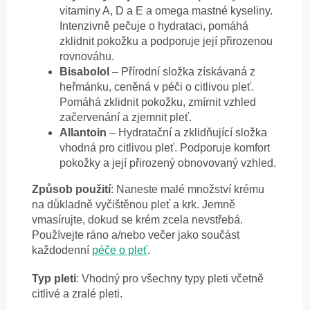
vitaminy A, D a E a omega mastné kyseliny.
Intenzivně pečuje o hydrataci, pomáhá
zklidnit pokožku a podporuje její přirozenou
rovnováhu.
Bisabolol
– Přírodní složka získávaná z
heřmánku, ceněná v péči o citlivou pleť.
Pomáhá zklidnit pokožku, zmírnit vzhled
začervenání a zjemnit pleť.
Allantoin
– Hydratační a zklidňující složka
vhodná pro citlivou pleť. Podporuje komfort
pokožky a její přirozený obnovovaný vzhled.
Způsob použití
: Naneste malé množství krému
na důkladně vyčištěnou pleť a krk. Jemně
vmasírujte, dokud se krém zcela nevstřebá.
Používejte ráno a/nebo večer jako součást
každodenní
péče o pleť
.
Typ pleti
: Vhodný pro všechny typy pleti včetně
citlivé a zralé pleti.