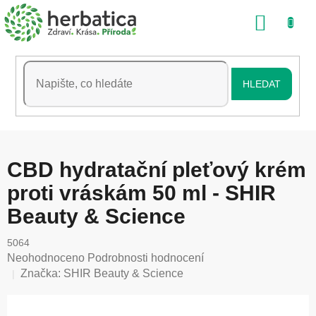
Přejít
NÁKU
na
obsah
KOŠÍK
HLEDAT
CBD hydratační pleťový krém
proti vráskám 50 ml - SHIR
Beauty & Science
5064
Průměrné
Neohodnoceno
Podrobnosti hodnocení
hodnocení
Značka:
SHIR Beauty & Science
produktu
je