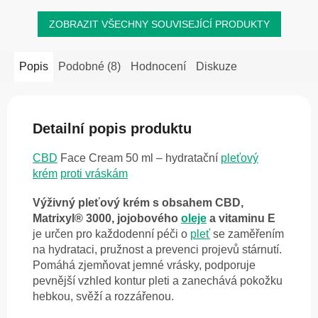
ZOBRAZIT VŠECHNY SOUVISEJÍCÍ PRODUKTY
Popis
Podobné (8)
Hodnocení
Diskuze
Detailní popis produktu
CBD
Face Cream 50 ml – hydratační
pleťový
krém
proti vráskám
Výživný pleťový krém s obsahem CBD,
Matrixyl® 3000, jojobového
oleje
a vitaminu E
je určen pro každodenní péči o
pleť
se zaměřením
na hydrataci, pružnost a prevenci projevů stárnutí.
Pomáhá zjemňovat jemné vrásky, podporuje
pevnější vzhled kontur pleti a zanechává pokožku
hebkou, svěží a rozzářenou.