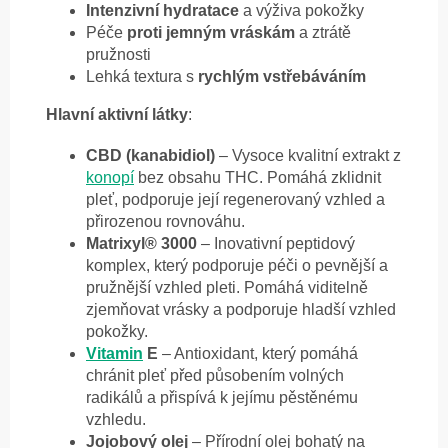
Intenzivní hydratace
a výživa pokožky
Péče
proti jemným vráskám
a ztrátě
pružnosti
Lehká textura s
rychlým vstřebáváním
Hlavní aktivní látky
:
CBD (kanabidiol)
– Vysoce kvalitní extrakt z
konopí
bez obsahu THC. Pomáhá zklidnit
pleť, podporuje její regenerovaný vzhled a
přirozenou rovnováhu.
Matrixyl® 3000
– Inovativní peptidový
komplex, který podporuje péči o pevnější a
pružnější vzhled pleti. Pomáhá viditelně
zjemňovat vrásky a podporuje hladší vzhled
pokožky.
Vitamin
E
– Antioxidant, který pomáhá
chránit pleť před působením volných
radikálů a přispívá k jejímu pěstěnému
vzhledu.
Jojobový olej
– Přírodní olej bohatý na