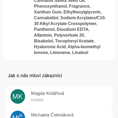
Cannabis Sativa Seed Oil,
Phenoxyethanol, Fragrance,
Xanthan Gum, Ethylhexylglycerin,
Cannabidiol, Sodium Acrylates/C10-
30 Alkyl Acrylate Crosspolymer,
Panthenol, Disodium EDTA,
Allantoin, Polysorbate 20,
Bisabolol, Tocopheryl Acetate,
Hyaluronic Acid, Alpha-Isomethyl
Ionone, Limonene, Linalool
Magda Kolářová
MK
Hodnocení obchodu je 5 z 5 hvězdiček.
6.8.2026
Michaela Četmáková
MČ