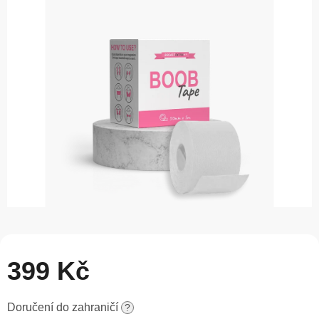
0,0
z
5
hvězdiček.
399 Kč
Měrná
Doručení do zahraničí
?