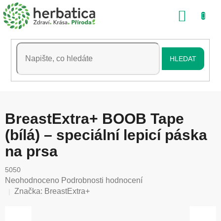
Přejít
NÁKU
na
obsah
KOŠÍK
HLEDAT
BreastExtra+ BOOB Tape
(bílá) – speciální lepicí páska
na prsa
5050
Průměrné
Neohodnoceno
Podrobnosti hodnocení
hodnocení
Značka:
BreastExtra+
produktu
je