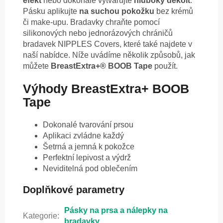
efekt
nebo dokonale vytvarujte
hluboký dekolt
.
Pásku aplikujte
na suchou pokožku
bez krémů
či make-upu. Bradavky chraňte pomocí
silikonových nebo jednorázových chráničů
bradavek NIPPLES Covers, které také najdete v
naší nabídce. Níže uvádíme několik způsobů, jak
můžete
BreastExtra+® BOOB Tape
použít.
Výhody BreastExtra+ BOOB
Tape
Dokonalé tvarování prsou
Aplikaci zvládne každý
Šetrná a jemná k pokožce
Perfektní lepivost a výdrž
Neviditelná pod oblečením
Doplňkové parametry
Pásky na prsa a nálepky na
Kategorie
:
bradavky