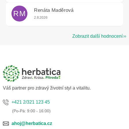
Renáta Maděrová
RM
Hodnocení obchodu je 5 z 5 hvězdiček.
2.8.2026
Zobrazit další hodnocení
Z
á
p
a
t
í
Váš partner pro zdravý životní styl a vitalitu.
+421 2/321 123 45
ahoj@herbatica.cz