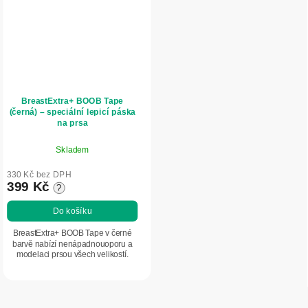
BreastExtra+ BOOB Tape
(černá) – speciální lepicí páska
na prsa
Skladem
330 Kč bez DPH
399 Kč
?
Do košíku
BreastExtra+ BOOB Tape v černé
barvě nabízí nenápadnouoporu a
modelaci prsou všech velikostí.
Ideální pro outfity bez podprsenky, s
odhalenými zády nebo rameny.
Hypoalergenní,...