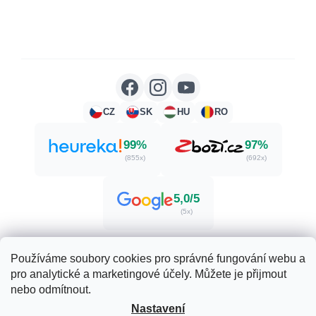
CZ
SK
HU
RO
99%
97%
(855x)
(692x)
5,0/5
(5x)
Používáme soubory cookies pro správné fungování webu a
pro analytické a marketingové účely. Můžete je přijmout
Vytvořil Shoptet
nebo odmítnout.
Nastavení