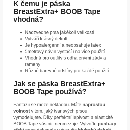
K čemu je páska
BreastExtra+ BOOB Tape
vhodná?
Nadzvedne prsa jakékoli velikosti
Vytváří krásný dekolt
Je hypoalergenní a neobsahuje latex
5metrový návin vystačí i na více použití
Vhodná pro outfity s odhalenými zády a
rameny
Různé barevné odstíny pro každé použití
Jak se páska BreastExtra+
BOOB Tape používá?
Fantazii se meze nekladou. Máte
naprostou
volnost
v tom, jaký tvar svých prsou
vymodelujete. Díky perfektní lepivosti a elasticitě
BOOB Tape vás nic neomezuje. Vytvořte
push-up