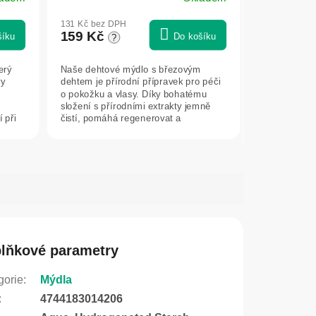
Průměrné
hodnocení
131 Kč bez DPH
produktu
159 Kč
šíku
Do košíku
?
je
5,0
erý
Naše dehtové mýdlo s březovým
z
vy
dehtem je přírodní přípravek pro péči
5
o pokožku a vlasy. Díky bohatému
hvězdiček.
složení s přírodními extrakty jemně
 při
čistí, pomáhá regenerovat a
hydratovat a...
lňkové parametry
gorie
:
Mýdla
:
4744183014206