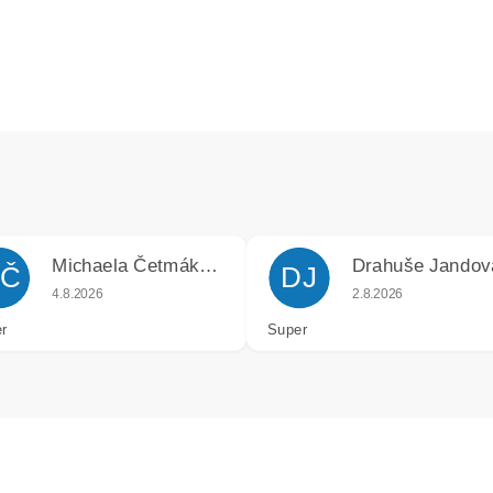
Michaela Četmáková
Drahuše Jandov
Č
DJ
k.
Hodnocení obchodu je 5 z 5 hvězdiček.
Hodnocení obchodu j
4.8.2026
2.8.2026
r
Super