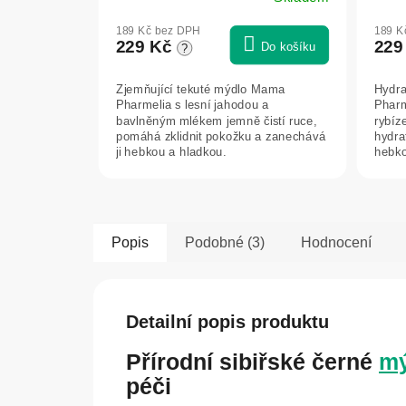
189 Kč bez DPH
189 K
229 Kč
229
Do košíku
?
Zjemňující tekuté mýdlo Mama
Hydra
Pharmelia s lesní jahodou a
Pharm
bavlněným mlékem jemně čistí ruce,
rybíz
pomáhá zklidnit pokožku a zanechává
hydra
ji hebkou a hladkou.
hebko
Popis
Podobné (3)
Hodnocení
Detailní popis produktu
Přírodní sibiřské černé
mý
péči