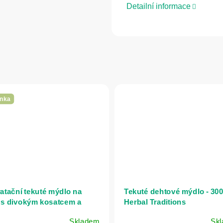
Detailní informace
nka
atační tekuté mýdlo na
Tekuté dehtové mýdlo - 300
 s divokým kosatcem a
Herbal Traditions
eným rybízem - 500 ml -
Skladem
Sk
 Pharmelia