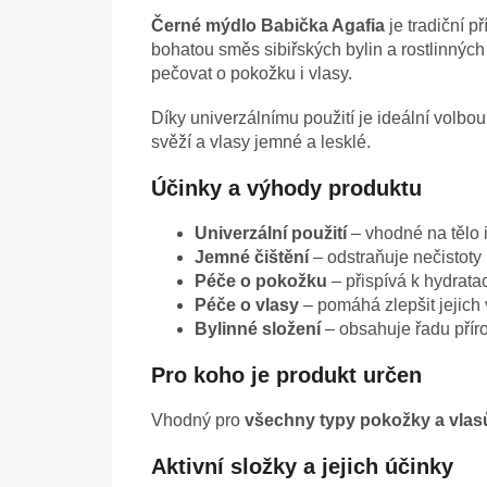
Černé mýdlo Babička Agafia
je tradiční p
bohatou směs sibiřských bylin a rostlinných 
pečovat o pokožku i vlasy.
Díky univerzálnímu použití je ideální volb
svěží a vlasy jemné a lesklé.
Účinky a výhody produktu
Univerzální použití
– vhodné na tělo i
Jemné čištění
– odstraňuje nečistoty
Péče o pokožku
– přispívá k hydratac
Péče o vlasy
– pomáhá zlepšit jejich 
Bylinné složení
– obsahuje řadu příro
Pro koho je produkt určen
Vhodný pro
všechny typy pokožky a vlas
Aktivní složky a jejich účinky