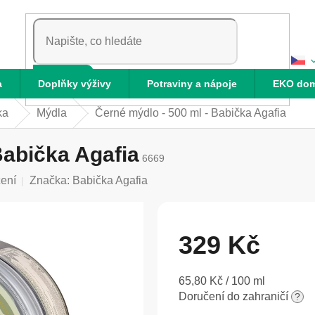
HLEDAT
a
Doplňky výživy
Potraviny a nápoje
EKO do
ka
Mýdla
Černé mýdlo - 500 ml - Babička Agafia
Babička Agafia
6669
ení
Značka:
Babička Agafia
329 Kč
Měrná
65,80 Kč / 100 ml
cena:
Doručení do zahraničí
?