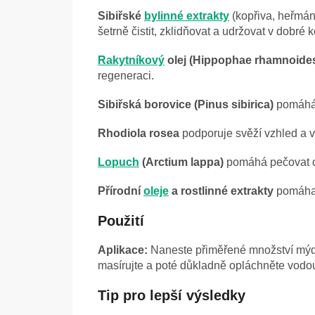
Sibiřské
bylinné extrakty
(kopřiva, heřmán
šetrně čistit, zklidňovat a udržovat v dobré k
Rakytníkový
olej (Hippophae rhamnoide
regeneraci.
Sibiřská borovice (Pinus sibirica)
pomáhá p
Rhodiola rosea
podporuje svěží vzhled a vi
Lopuch
(Arctium lappa)
pomáhá pečovat o
Přírodní
oleje
a rostlinné extrakty
pomáhaj
Použití
Aplikace:
Naneste přiměřené množství mýdl
masírujte a poté důkladně opláchněte vodo
Tip pro lepší výsledky