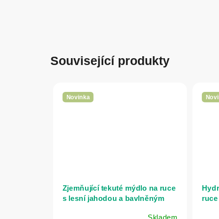
Související produkty
Novinka
Novi
Zjemňující tekuté mýdlo na ruce
Hydr
s lesní jahodou a bavlněným
ruce
mlékem - 500 ml - Mama
červ
Skladem
Pharmelia
Mama