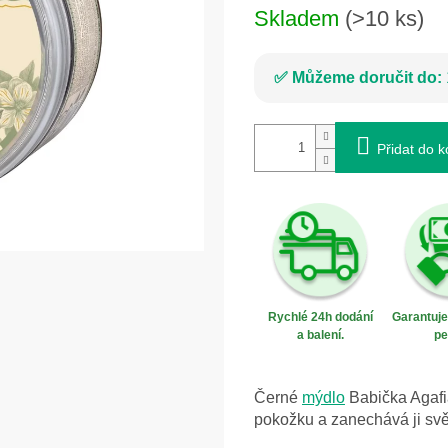
Skladem
(>10 ks)
Můžeme doručit do:
Přidat do k
Rychlé 24h dodání
Garantuj
a balení.
pe
Černé
mýdlo
Babička Agafia
pokožku a zanechává ji svě