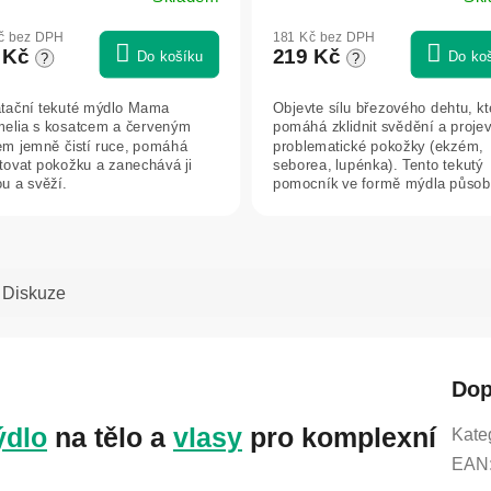
č bez DPH
181 Kč bez DPH
 Kč
219 Kč
Do košíku
Do ko
?
?
tační tekuté mýdlo Mama
Objevte sílu březového dehtu, kt
elia s kosatcem a červeným
pomáhá zklidnit svědění a proje
em jemně čistí ruce, pomáhá
problematické pokožky (ekzém,
tovat pokožku a zanechává ji
seborea, lupénka). Tento tekutý
u a svěží.
pomocník ve formě mýdla působí
mytí do...
Diskuze
Dop
dlo
na tělo a
vlasy
pro komplexní
Kate
EAN