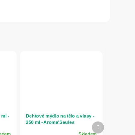
 ml -
Dehtové mýdlo na tělo a vlasy -
250 ml - Aroma'Saules
Další
produkt
ladem
Skladem