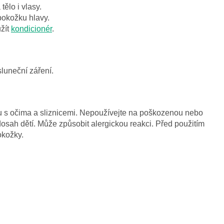
tělo i vlasy.
pokožku hlavy.
žít
kondicionér
.
luneční záření.
tu s očima a sliznicemi. Nepoužívejte na poškozenou nebo
ah dětí. Může způsobit alergickou reakci. Před použitím
okožky.