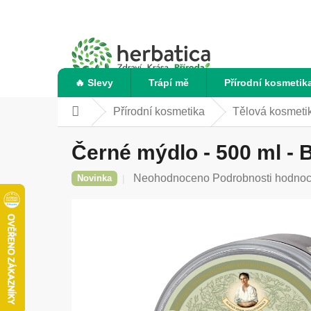
Přejít
na
obsah
🔥 Slevy
Trápí mě
Přírodní kosmetik
Přírodní kosmetika
Tělová kosmeti
Domů
Černé mýdlo - 500 ml - 
Průměrné
Neohodnoceno
Podrobnosti hodnoc
Novinka
hodnocení
produktu
je
0,0
z
5
hvězdiček.