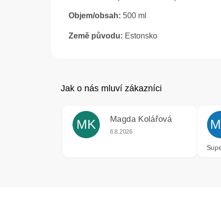
Objem/obsah:
500 ml
Země původu:
Estonsko
Magda Kolářová
MK
M
Hodnocení obchodu je 5 z 5 hvězdiče
6.8.2026
Supe
Z
á
p