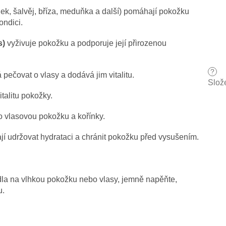
ek, šalvěj, bříza, meduňka a další) pomáhají pokožku
ondici.
s)
vyživuje pokožku a podporuje její přirozenou
?
ečovat o vlasy a dodává jim vitalitu.
Slož
talitu pokožky.
 vlasovou pokožku a kořínky.
í udržovat hydrataci a chránit pokožku před vysušením.
a na vlhkou pokožku nebo vlasy, jemně napěňte,
u.