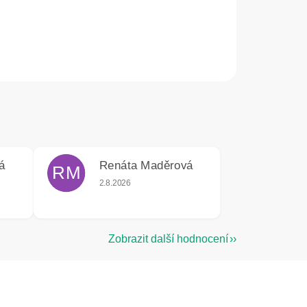
á
Renáta Maděrová
RM
e 5 z 5 hvězdiček.
Hodnocení obchodu je 5 z 5 hvězdiček.
2.8.2026
Zobrazit další hodnocení