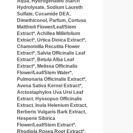
Aqua, Hydrogenated Starch
Hydrolysate, Sodium Laureth
Sulfate, Cocamide DEA,
Dimethiconol, Parfum, Cortusa
Matthioli Flower/Leaf/Stem
Extract*, Achillea Millefolium
Extract*, Urtica Dioica Extract*,
Chamomilla Recutita Flower
Extract*, Salvia Officinalis Leaf
Extract*, Betula Alba Leaf
Extract*, Melissa Officinalis
Flower/Leaf/Stem Water*,
Pulmonaria Officinalis Extract*,
Avena Sativa Kernel Extract*,
Arctostaphylos Uva Ursi Leaf
Extract, Hyssopus Officinalis
Extract, Inula Helenium Extract,
Berberis Vulgaris Bark Extract,
Hesperis Sibirica
Flower/Leaf/Stem Extract*,
Rhodiola Rosea Root Extract*,