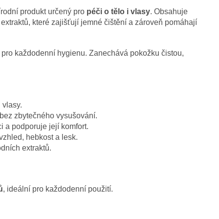
řírodní produkt určený pro
péči o tělo i vlasy
. Obsahuje
extraktů, které zajišťují jemné čištění a zároveň pomáhají
ou pro každodenní hygienu. Zanechává pokožku čistou,
 vlasy.
 bez zbytečného vysušování.
i a podporuje její komfort.
vzhled, hebkost a lesk.
dních extraktů.
ů
, ideální pro každodenní použití.